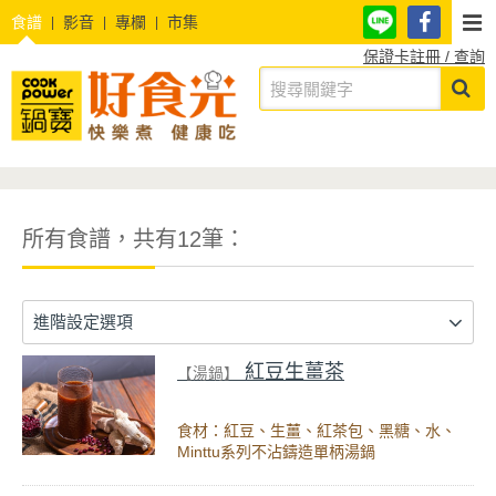
食譜
影音
專欄
市集
保證卡註冊 / 查詢
所有食譜，共有12筆：
進階設定選項
紅豆生薑茶
【湯鍋】
食材：紅豆、生薑、紅茶包、黑糖、水、
Minttu系列不沾鑄造單柄湯鍋