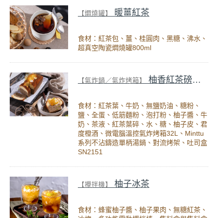
暖薑紅茶
【燜燒罐】
食材：紅茶包、薑、桂圓肉、黑糖、沸水、
超真空陶瓷燜燒罐800ml
柚香紅茶磅蛋糕
【氣炸鍋／氣炸烤箱】
食材：紅茶葉、牛奶、無鹽奶油、糖粉、
鹽、全蛋、低筋麵粉、泡打粉、柚子醬、牛
奶、茶液、紅茶葉碎、水、糖、柚子皮、君
度橙酒、微電腦溫控氣炸烤箱32L、Minttu
系列不沾鑄造單柄湯鍋、對流烤架、吐司盒
SN2151
柚子冰茶
【攪拌機】
食材：蜂蜜柚子醬、柚子果肉、無糖紅茶、