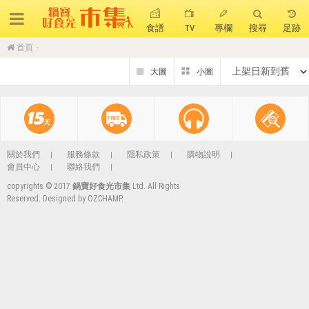
食譜
TV
專欄
搜尋
足跡
首頁
搜 尋
熱門搜尋
聚油不沾鍋
全球通吹風機
陶瓷不沾電鍋
珍珠粗吸管杯
可微波保鮮盒
大理石不沾鍋
關於我們
服務條款
隱私政策
購物說明
會員中心
聯絡我們
分隔便當盒
金鑽不沾鍋
氣炸烤箱
copyrights © 2017
鍋寶好食光市集
Ltd. All Rights
Reserved. Designed by
OZCHAMP
.