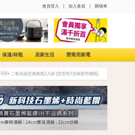
會員登入
加入會員
購物車
保溫/杯瓶
居家生活
營業用廚電
ASTER+ 二氧化碳交換氣瓶2入組 (您需有2支鍋寶空鋼瓶)