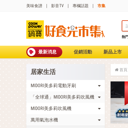
美味食譜
影音TV
專欄話題
市集
熱
熱門搜尋
波
聚油不沾鍋
最新消息
促銷活動
新品上市
全球通吹風機
陶瓷不沾電鍋
珍珠粗吸管杯
首頁
居家生活
可微波保鮮盒
大理石不沾鍋
分隔便當盒
MIDORI美多莉電動牙刷
金鑽不沾鍋
「全球通」MIDORI美多莉吹風機
氣炸烤箱
MIDORI美多莉吹風機
萬用氣泡水機