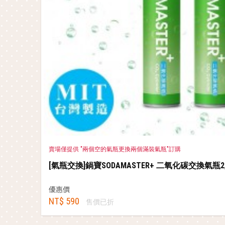
賣場僅提供 "兩個空的氣瓶更換兩個滿裝氣瓶"訂購
[氣瓶交換]鍋寶SODAMASTER+ 二氧化碳交換氣瓶
優惠價
NT$ 590
售價已折