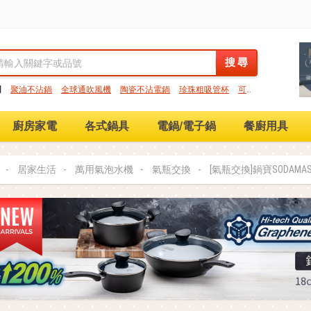
搜 尋
搜 尋
門
聚油不沾鍋
全球通吹風機
陶瓷不沾電鍋
珍珠粗吸管杯
可微
保鮮盒
大理石不沾鍋
分隔便當盒
金鑽不沾鍋
氣炸烤箱
廚房家電
各式鍋具
電鍋/電子鍋
餐廚用具
居家生活
萬用氣泡水機
氣瓶交換
[氣瓶交換]鍋寶SODAM