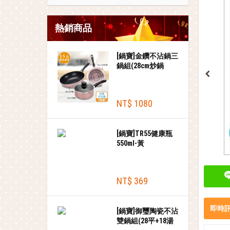
熱銷商品
[鍋寶]金鑽不沾鍋三
鍋組(28cm炒鍋
+24cm平煎鍋+18cm
湯鍋+18cm蓋)
NT$ 1080
[鍋寶]TR55健康瓶
550ml-黃
NT$ 369
即時
[鍋寶]御璽陶瓷不沾
雙鍋組(28平+18湯