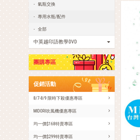
氣瓶交換
專用水瓶/配件
全部
中英越印語教學DVD
團購專區
促銷活動
8/7-8/9 限時下殺優惠專區
MIDORI吹風機優惠專區
均一價$168特賣專區
均一價$299特賣專區