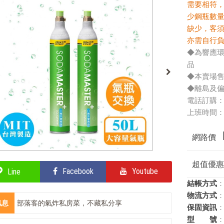
需要相符
少鋼瓶數量
缺少，客
亦需自行
◆為響應
品
◆本賣場售
◆離島及
電話訂購：080
上班時間：週一
網路價
超值優
Facebook
Youtube
Line
結帳方式
：
物流方式
：
訊息
部落客的氣炸私房菜，不藏私分享
保固資訊
：
全站單筆消費滿額現享88折⚡
型 號
：