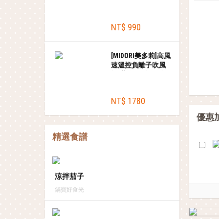
+18蓋)+贈木鏟
NT$ 990
[MIDORI美多莉]高風
速溫控負離子吹風
機-紫金色(含順髮吹
頭+輕巧收納袋)
NT$ 1780
優惠
精選食譜
涼拌茄子
鍋寶好食光