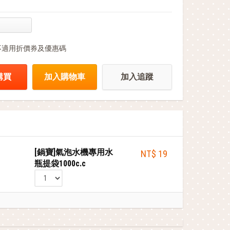
不適用折價券及優惠碼
購買
加入購物車
加入追蹤
[鍋寶]氣泡水機專用水
NT$ 19
瓶提袋1000c.c