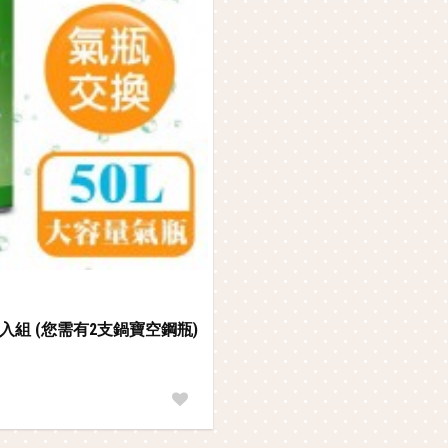
2入組 (您需有2支鍋寶空鋼瓶)