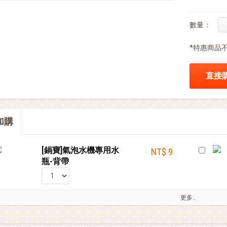
部落客的星級料理，就靠這台IH電子鍋
部落客的電鍋料理，蒸的很簡單
數量：
*特惠商品
直接
加購
[鍋寶]氣泡水機專用水
NT$ 9
瓶-背帶
更多…