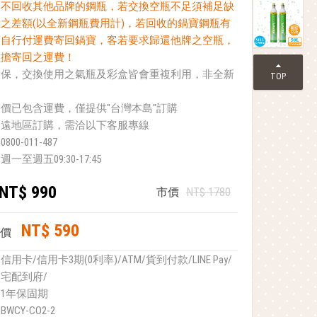
，不回收其他品牌的鋼瓶，若交換空瓶不足須補足缺
之差額(以全新鋼瓶費用計)，若回收的鍋寶鋼瓶有
須自行付運費寄回鍋寶，客若要求歸還他牌之空瓶，
負擔寄回之運費！
環保，交換使用之氣瓶及彩盒皆會重複利用，非全新
TOP
價已包含運費，僅提供"台灣本島"訂購
偏遠地區訂購，需洽以下客服專線
0-011-487
至週五09:30-17:45
NT$ 990
市價
NT$ 1780
NT$ 590
惠價
信用卡/信用卡3期(0利率)/ATM/貨到付款/LINE Pay/
宅配到府/
1年保固期
BWCY-CO2-2