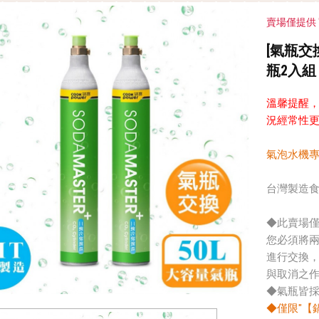
賣場僅提供
[氣瓶交
瓶2入組
溫馨提醒
況經常性
氣泡水機
台灣製造食
◆此賣場
您必須將
進行交換
與取消之
◆氣瓶皆
◆僅限"【鍋