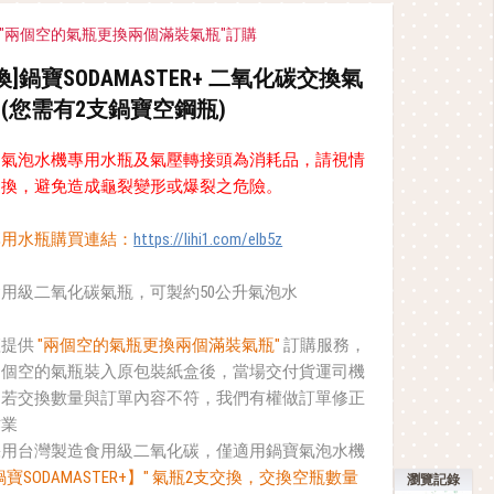
 "兩個空的氣瓶更換兩個滿裝氣瓶"訂購
換]鍋寶SODAMASTER+ 二氧化碳交換氣
 (您需有2支鍋寶空鋼瓶)
，氣泡水機專用水瓶及氣壓轉接頭為消耗品，請視情
更換，避免造成龜裂變形或爆裂之危險。
專用水瓶購買連結：
https://lihi1.com/eIb5z
用級二氧化碳氣瓶，可製約50公升氣泡水
僅提供
"兩個空的氣瓶更換兩個滿裝氣瓶"
訂購服務，
兩個空的氣瓶裝入原包裝紙盒後，當場交付貨運司機
，若交換數量與訂單內容不符，我們有權做訂單修正
作業
採用台灣製造食用級二氧化碳，僅適用鍋寶氣泡水機
寶SODAMASTER+】" 氣瓶2支交換，交換空瓶數量
瀏覽記錄