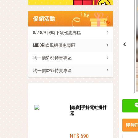
促銷活動
8/7-8/9 限時下殺優惠專區
MIDORI吹風機優惠專區
均一價$168特賣專區
均一價$299特賣專區
熱銷商品
[鍋寶]手持電動攪拌
器
即時
NT$ 690