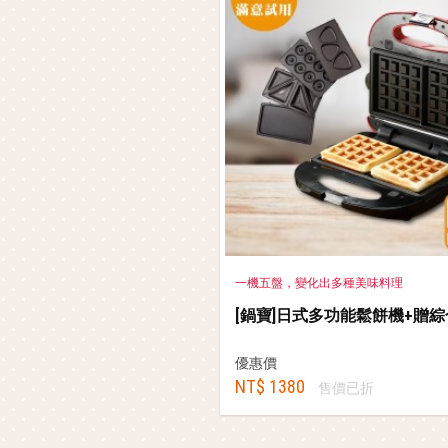
一機五盤，變化出多種美味料理
[鍋寶]日式多功能鬆餅機+贈
優惠價
NT$ 1380
售價已折