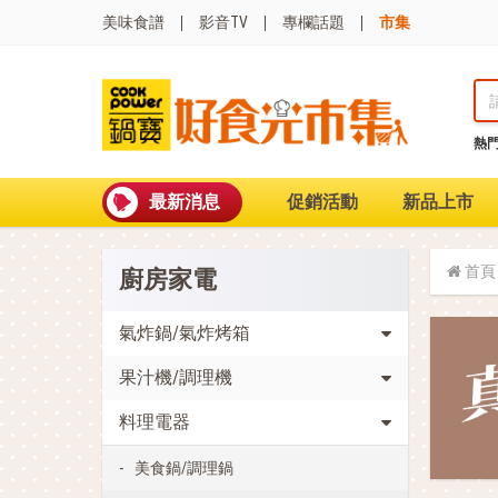
美味食譜
影音TV
專欄話題
市集
熱
熱門搜尋
波
聚油不沾鍋
最新消息
促銷活動
新品上市
全球通吹風機
陶瓷不沾電鍋
珍珠粗吸管杯
首頁
廚房家電
可微波保鮮盒
大理石不沾鍋
分隔便當盒
氣炸鍋/氣炸烤箱
金鑽不沾鍋
果汁機/調理機
氣炸烤箱
料理電器
美食鍋/調理鍋