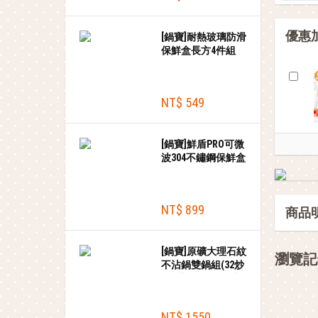
優惠
[鍋寶]耐熱玻璃防滑
保鮮盒長方4件組
(300ml+510ml*2+820ml)
NT$ 549
[鍋寶]鮮盾PRO可微
波304不鏽鋼保鮮盒
2件組(1300ml*2)
NT$ 899
商品
[鍋寶]原礦大理石紋
瀏覽記
不沾鍋雙鍋組(32炒
+32蓋+30平)+贈木
鏟
NT$ 1550