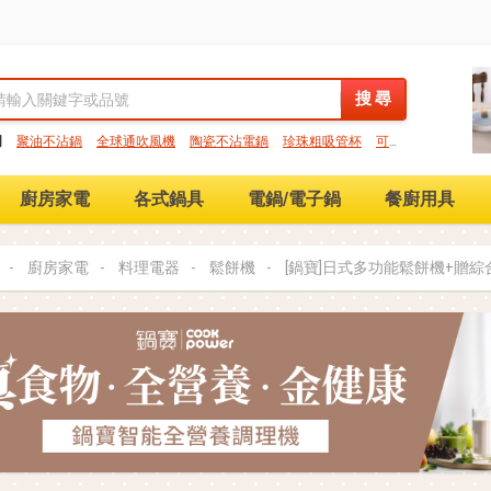
搜 尋
搜 尋
門
聚油不沾鍋
全球通吹風機
陶瓷不沾電鍋
珍珠粗吸管杯
可微
保鮮盒
大理石不沾鍋
分隔便當盒
金鑽不沾鍋
氣炸烤箱
廚房家電
各式鍋具
電鍋/電子鍋
餐廚用具
廚房家電
料理電器
鬆餅機
[鍋寶]日式多功能鬆餅機+贈綜