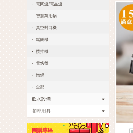
電陶爐/電晶爐
智慧萬用鍋
真空封口機
鬆餅機
攪拌機
電烤盤
燉鍋
全部
飲水設備
咖啡用具
團購專區