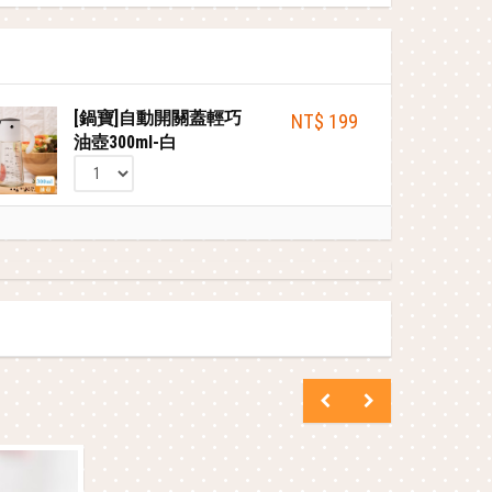
[鍋寶]自動開關蓋輕巧
NT$ 199
油壺300ml-白