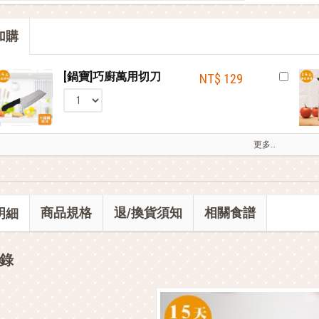
部落客的星級料理，就靠這台IH電子鍋
加購
部落客的氣炸私房菜，不藏私分享
[鍋寶]巧廚萬用切刀
NT$ 129
更多…
商品規格
退/換貨須知
相關食譜
明細
錄