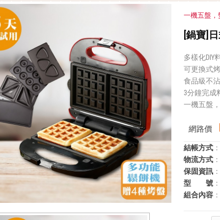
一機五盤，
[鍋寶]
多樣化DI
可更換式
食品級不
3分鐘完成
一機五盤
網路價
結帳方式
：
物流方式
：
保固資訊
：
型 號
：
組合內容
：