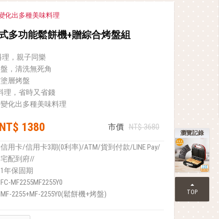
變化出多種美味料理
日式多功能鬆餅機+贈綜合烤盤組
Y料理，親子同樂
烤盤，清洗無死角
沾塗層烤盤
料理，省時又省錢
，變化出多種美味料理
NT$ 1380
市價
NT$ 3680
瀏覽記錄
信用卡/信用卡3期(0利率)/ATM/貨到付款/LINE Pay/
宅配到府//
1年保固期
FC-MF2255MF2255Y0
TOP
MF-2255+MF-2255Y0(鬆餅機+烤盤)