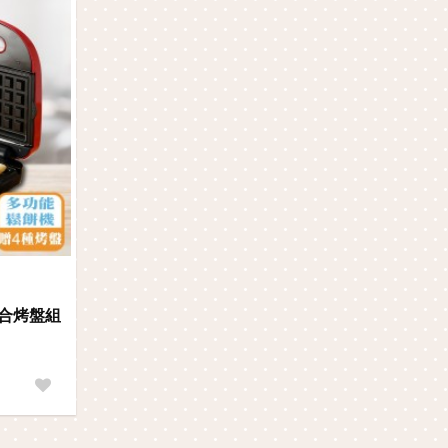
綜合烤盤組