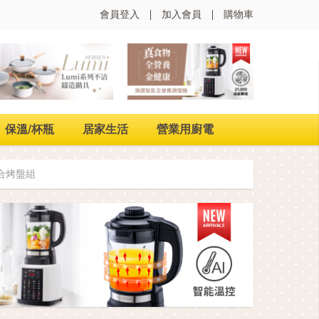
會員登入
加入會員
購物車
保溫/杯瓶
居家生活
營業用廚電
合烤盤組