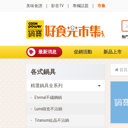
美味食譜
影音TV
專欄話題
市集
熱
熱門搜尋
波
聚油不沾鍋
最新消息
促銷活動
新品上市
全球通吹風機
陶瓷不沾電鍋
珍珠粗吸管杯
首頁
各式鍋具
可微波保鮮盒
大理石不沾鍋
分隔便當盒
精選鍋具全系列
金鑽不沾鍋
氣炸烤箱
Eternal不鏽鋼鍋
Lumi鑄造不沾鍋
Titanium鈦晶不沾鍋