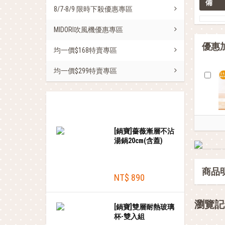
備 
8/7-8/9 限時下殺優惠專區
MIDORI吹風機優惠專區
優惠
均一價$168特賣專區
均一價$299特賣專區
熱銷商品
[鍋寶]薔薇漸層不沾
湯鍋20cm(含蓋)
商品
NT$ 890
瀏覽記
[鍋寶]雙層耐熱玻璃
杯-雙入組