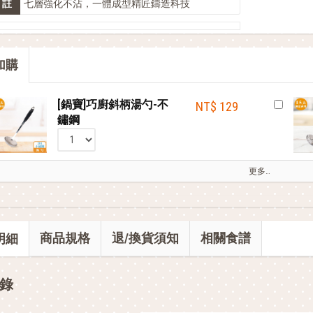
註
七層強化不沾，一體成型精匠鑄造科技
鍋寶商品安心保證❤️
部落客的電鍋料理，蒸的很簡單
加購
[鍋寶]巧廚斜柄湯勺-不
NT$ 129
鏽鋼
更多…
商品規格
退/換貨須知
相關食譜
明細
錄