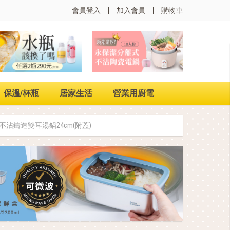
會員登入
加入會員
購物車
保溫/杯瓶
居家生活
營業用廚電
系列不沾鑄造雙耳湯鍋24cm(附蓋)