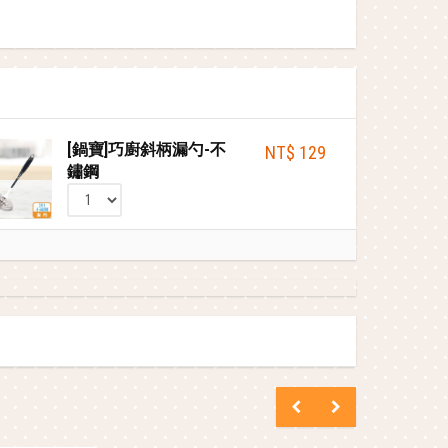
[鍋寶]巧廚斜柄漏勺-不
NT$ 129
鏽鋼