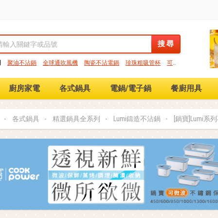
搜 尋
搜 尋
門
聚油不沾鍋
全球通吹風機
陶瓷不沾電鍋
珍珠粗吸管杯
可微
保鮮盒
大理石不沾鍋
分隔便當盒
金鑽不沾鍋
氣炸烤箱
廚房家電
各式鍋具
電鍋/電子鍋
餐廚用具
各式鍋具
精選鍋具全系列
Lumi鑄造不沾鍋
[鍋寶]Lumi