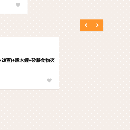
平+28蓋)+贈木鏟+矽膠食物夾