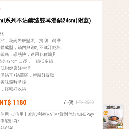
！
Lumi系列不沾鑄造雙耳湯鍋24cm(附蓋)
合格
不沾，花崗岩般堅硬、抗刮、耐磨
一體成型，鍋內無鉚釘不藏汙納垢
金鍋底，導熱快，適用各種爐具
型鍋身+24cm 口徑，一鍋抵多鍋
，低脂健康好生活
燙鍋耳+鍋蓋頭，輕鬆好提取
，美味隨時掌控
孔，輕鬆好收納
NT$ 1180
市價
NT$ 2580
瀏覽記錄
信用卡/信用卡3期(0利率)/ATM/貨到付款/LINE Pay/
宅配到府/
AI-6240