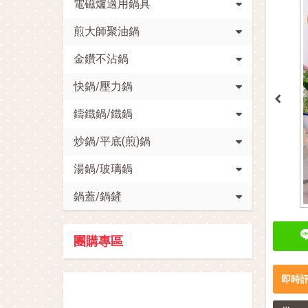
電磁爐適用鍋具
煎大師聚油鍋
金鑽不沾鍋
快鍋/壓力鍋
鑄鐵鍋/鐵鍋
炒鍋/平底(煎)鍋
湯鍋/玻璃鍋
鍋蓋/鍋鏟
團購專區
即時
促銷活動