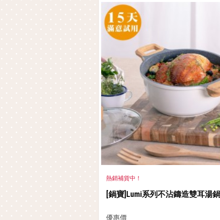
熱銷補貨中！
[鍋寶]Lumi系列不沾鑄造雙耳湯鍋2
優惠價