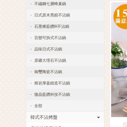
不鏽鋼七層蜂巢鍋
日式原木黑鍛不沾鍋
石墨烯藍鑽IH不沾鍋
百變可拆式不沾鍋
品味日式不沾鍋
原礦大理石不沾鍋
御璽陶瓷不沾鍋
熔岩厚釜鑄造不沾鍋
微晶藍鑽科技不沾鍋
全部
韓式不沾烤盤