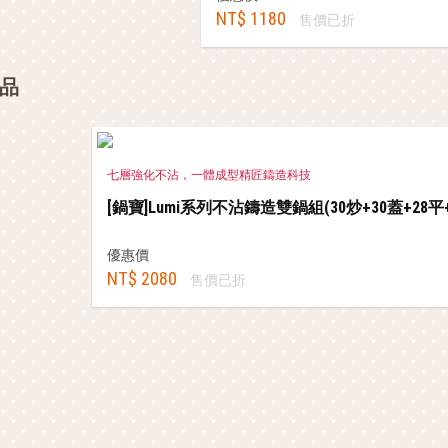
NT$ 1180
售價已折
品
七層強化不沾，一體成型精匠鑄造科技
[鍋寶]Lumi系列不沾鑄造雙鍋組(30炒+30蓋+28
優惠價
NT$ 2080
售價已折