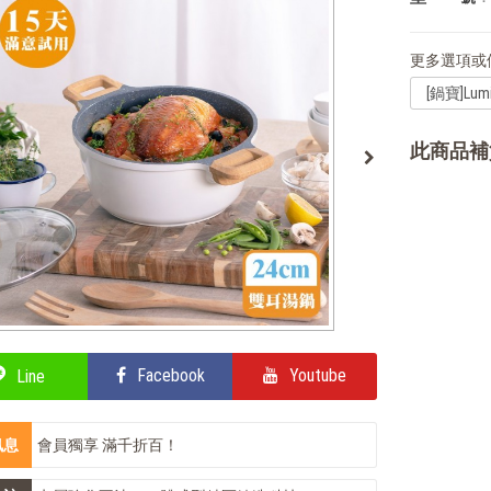
更多選項或
此商品補
Facebook
Youtube
Line
訊息
會員獨享 滿千折百！
部落客的星級料理，就靠這台IH電子鍋