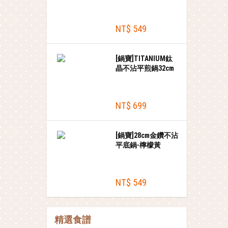
(400ml+500ml)
NT$ 549
[鍋寶]TITANIUM鈦
晶不沾平煎鍋32cm
NT$ 699
[鍋寶]28cm金鑽不沾
平底鍋-檸檬黃
NT$ 549
精選食譜