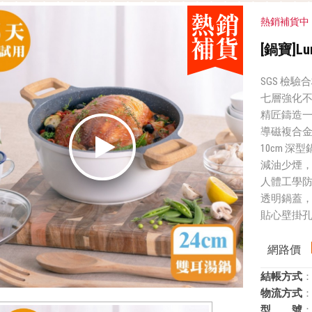
熱銷補貨中
[鍋寶]
SGS 檢驗
七層強化
精匠鑄造
導磁複合
10cm 深
減油少煙
人體工學防
透明鍋蓋
貼心壁掛
網路價
結帳方式
：
物流方式
：
型 號
：