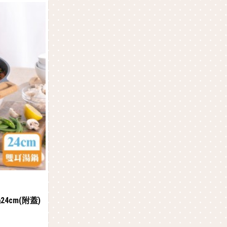
4cm(附蓋)