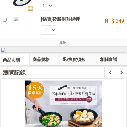
[鍋寶]矽膠耐熱鍋鏟
NT$ 249
更多…
商品規格
退/換貨須知
相關食譜
商品明細
瀏覽記錄