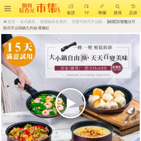
食譜
TV
專欄
搜尋
足跡
首頁
各式鍋具
精選鍋具全系列
百變可拆式不沾鍋
[鍋寶]百變魔法可
搜 尋
拆式不沾四鍋九件組-璀璨紅
熱門搜尋
聚油不沾鍋
全球通吹風機
陶瓷不沾電鍋
珍珠粗吸管杯
可微波保鮮盒
大理石不沾鍋
分隔便當盒
金鑽不沾鍋
氣炸烤箱