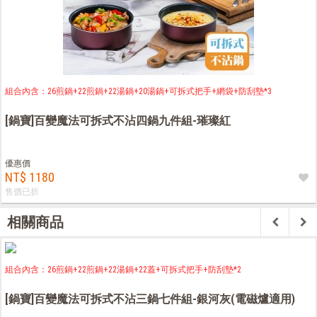
組合內含：26煎鍋+22煎鍋+22湯鍋+20湯鍋+可拆式把手+網袋+防刮墊*3
[鍋寶]百變魔法可拆式不沾四鍋九件組-璀璨紅
優惠價
NT$ 1180
售價已折
相關商品
組合內含：26煎鍋+22煎鍋+22湯鍋+22蓋+可拆式把手+防刮墊*2
[鍋寶]百變魔法可拆式不沾三鍋七件組-銀河灰(電磁爐適用)