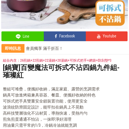
Facebook
Youtube
Line
即時訊息
會員獨享 滿千折百！
部落客的電鍋料理，蒸的很簡單
全站單筆消費滿額現享88折⚡
組合內含：26煎鍋+22煎鍋+22湯鍋+20湯鍋+可拆式把手+網袋+防刮墊*3
部落客的星級料理，就靠這台IH電子鍋
[鍋寶]百變魔法可拆式不沾四鍋九件組-
璀璨紅
整組可堆疊，便攜好收納，滿足家庭、露營的烹調需求
鍋具可放進烤箱兼具容器、餐皿、便攜好收納的特色
可拆式把手具雙重安全鎖裝置功能，使用更安全
波浪紋防滑固定設計，能牢扣在鍋具上不晃動
高科技雙層強化不沾材質，導熱快速，受熱均勻
煎魚煎蛋通通不怕沾，一抹即淨好清理
用油量只需平常的1/3，冷鍋冷油就能烹調