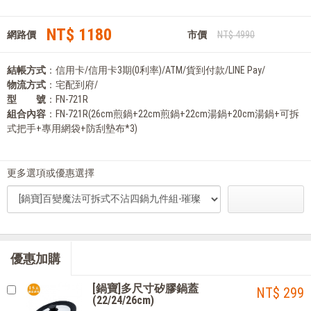
NT$ 1180
網路價
市價
NT$ 4990
結帳方式
：信用卡/信用卡3期(0利率)/ATM/貨到付款/LINE Pay/
物流方式
：宅配到府/
型 號
：FN-721R
組合內容
：FN-721R(26cm煎鍋+22cm煎鍋+22cm湯鍋+20cm湯鍋+可拆
式把手+專用網袋+防刮墊布*3)
更多選項或優惠選擇
優惠加購
[鍋寶]多尺寸矽膠鍋蓋
NT$ 299
(22/24/26cm)