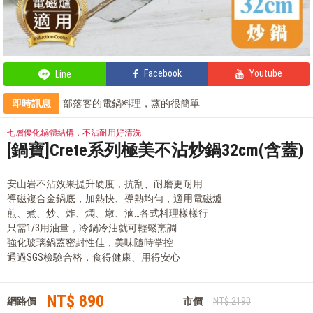
Facebook
Youtube
Line
即時訊息
部落客的電鍋料理，蒸的很簡單
會員獨享 滿千折百！
部落客的星級料理，就靠這台IH電子鍋
七層優化鍋體結構，不沾耐用好清洗
部落客的氣炸私房菜，不藏私分享
[鍋寶]Crete系列極美不沾炒鍋32cm(含蓋)
安山岩不沾效果提升硬度，抗刮、耐磨更耐用
導磁複合金鍋底，加熱快、導熱均勻，適用電磁爐
煎、煮、炒、炸、燜、燉、滷…各式料理樣樣行
只需1/3用油量，冷鍋冷油就可輕鬆烹調
強化玻璃鍋蓋密封性佳，美味隨時掌控
通過SGS檢驗合格，食得健康、用得安心
NT$ 890
網路價
市價
NT$ 2190