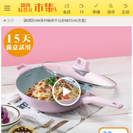
食譜
TV
專欄
搜尋
足跡
首頁
[鍋寶]Crete系列極美不沾炒鍋32cm(含蓋)
搜 尋
熱門搜尋
聚油不沾鍋
全球通吹風機
陶瓷不沾電鍋
珍珠粗吸管杯
可微波保鮮盒
大理石不沾鍋
分隔便當盒
金鑽不沾鍋
氣炸烤箱