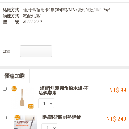
結帳方式
：信用卡/信用卡3期(0利率)/ATM/貨到付款/LINE Pay/
物流方式
：宅配到府/
型 號
：AI-88320SP
數量：
優惠加購
[鍋寶]無漆圓角原木鏟-不
NT$ 99
沾鍋專用
[鍋寶]矽膠耐熱鍋鏟
NT$ 249