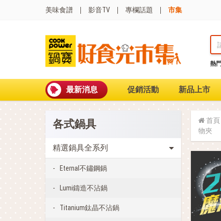
美味食譜
影音TV
專欄話題
市集
熱
熱門搜尋
波
聚油不沾鍋
最新消息
促銷活動
新品上市
全球通吹風機
陶瓷不沾電鍋
珍珠粗吸管杯
首頁
各式鍋具
可微波保鮮盒
物夾
大理石不沾鍋
分隔便當盒
精選鍋具全系列
金鑽不沾鍋
氣炸烤箱
Eternal不鏽鋼鍋
Lumi鑄造不沾鍋
Titanium鈦晶不沾鍋