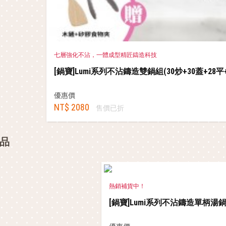
七層強化不沾，一體成型精匠鑄造科技
[鍋寶]Lumi系列不沾鑄造雙鍋組(30炒+30蓋+28
優惠價
NT$ 2080
售價已折
品
熱銷補貨中！
[鍋寶]Lumi系列不沾鑄造單柄湯鍋2