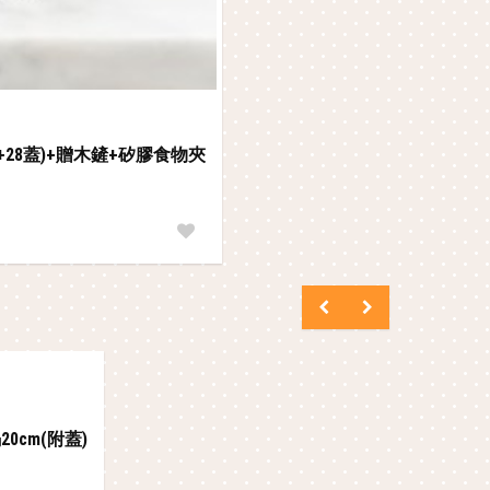
平+28蓋)+贈木鏟+矽膠食物夾
0cm(附蓋)