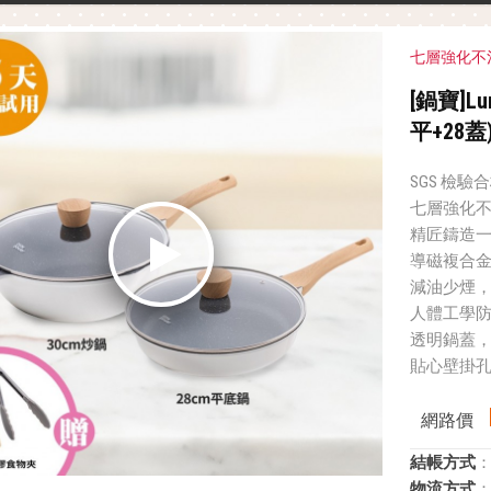
七層強化不
[鍋寶]L
平+28
SGS 檢驗
七層強化
精匠鑄造
導磁複合
減油少煙
人體工學
透明鍋蓋
貼心壁掛
網路價
結帳方式
：
物流方式
：