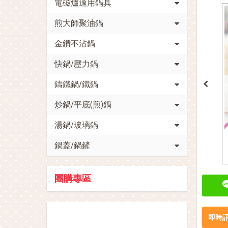
電磁爐適用鍋具
煎大師聚油鍋
金鑽不沾鍋
快鍋/壓力鍋
鑄鐵鍋/鐵鍋
炒鍋/平底(煎)鍋
湯鍋/玻璃鍋
鍋蓋/鍋鏟
團購專區
促銷活動
即時