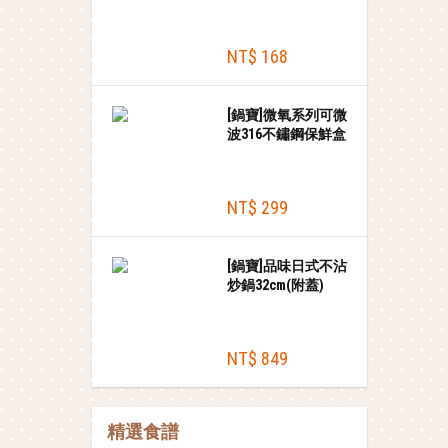
NT$ 168
[鍋寶]微氧系列可微
波316不鏽鋼保鮮盒
450ml
NT$ 299
[鍋寶]品味日式不沾
炒鍋32cm(附蓋)
NT$ 849
精選食譜