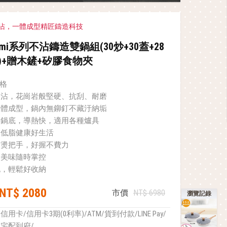
沾，一體成型精匠鑄造科技
umi系列不沾鑄造雙鍋組(30炒+30蓋+28
蓋)+贈木鏟+矽膠食物夾
合格
不沾，花崗岩般堅硬、抗刮、耐磨
一體成型，鍋內無鉚釘不藏汙納垢
金鍋底，導熱快，適用各種爐具
，低脂健康好生活
防燙把手，好握不費力
，美味隨時掌控
孔，輕鬆好收納
NT$ 2080
市價
NT$ 6980
瀏覽記錄
信用卡/信用卡3期(0利率)/ATM/貨到付款/LINE Pay/
宅配到府/