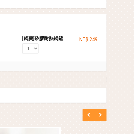
[鍋寶]矽膠耐熱鍋鏟
NT$ 249