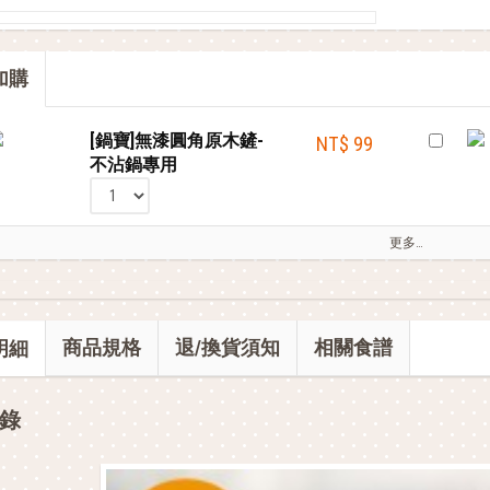
部落客的星級料理，就靠這台IH電子鍋
部落客的電鍋料理，蒸的很簡單
加購
部落客的氣炸私房菜，不藏私分享
[鍋寶]無漆圓角原木鏟-
NT$ 99
不沾鍋專用
更多…
商品規格
退/換貨須知
相關食譜
明細
錄