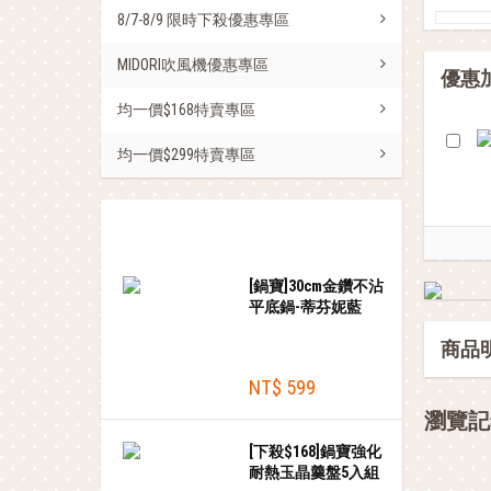
8/7-8/9 限時下殺優惠專區
MIDORI吹風機優惠專區
優惠
均一價$168特賣專區
均一價$299特賣專區
熱銷商品
[鍋寶]30cm金鑽不沾
平底鍋-蒂芬妮藍
商品
NT$ 599
瀏覽記
[下殺$168]鍋寶強化
耐熱玉晶羹盤5入組