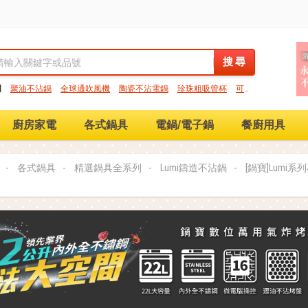
搜 尋
搜 尋
門
聚油不沾鍋
全球通吹風機
陶瓷不沾電鍋
珍珠粗吸管杯
可微
保鮮盒
大理石不沾鍋
分隔便當盒
金鑽不沾鍋
氣炸烤箱
廚房家電
各式鍋具
電鍋/電子鍋
餐廚用具
各式鍋具
精選鍋具全系列
Lumi鑄造不沾鍋
[鍋寶]Lumi