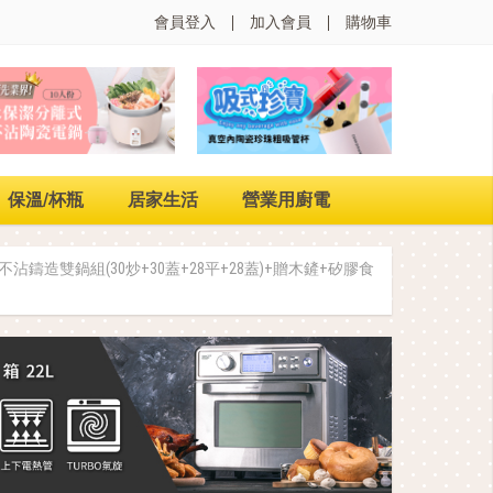
會員登入
加入會員
購物車
保溫/杯瓶
居家生活
營業用廚電
系列不沾鑄造雙鍋組(30炒+30蓋+28平+28蓋)+贈木鏟+矽膠食