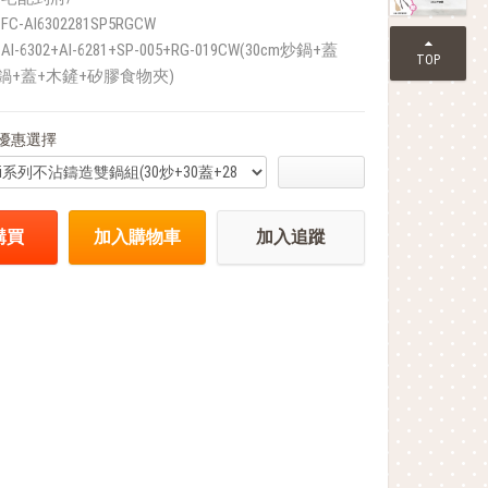
FC-AI6302281SP5RGCW
AI-6302+AI-6281+SP-005+RG-019CW(30cm炒鍋+蓋
TOP
底鍋+蓋+木鏟+矽膠食物夾)
優惠選擇
購買
加入購物車
加入追蹤