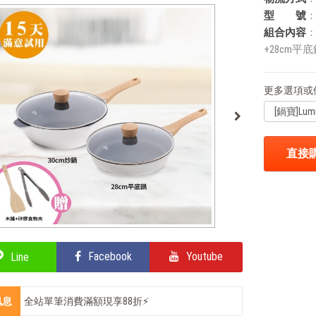
型 號
：
組合內容
：
+28cm平
更多選項或
直接
Facebook
Youtube
Line
訊息
全站單筆消費滿額現享88折⚡