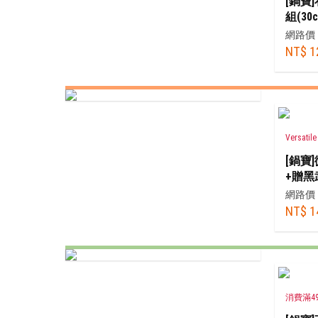
[鍋寶
組(30
+18c
網路價
NT$ 1
Versat
[鍋寶
+贈黑
網路價
NT$ 1
消費滿4