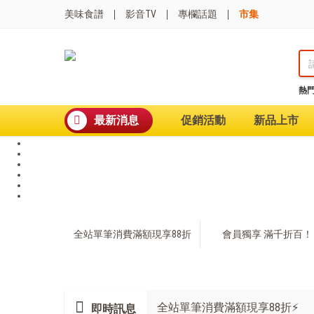
美味食譜
影音TV
專欄話題
市集
熱
熱門搜尋
波
最新消息
促銷活動
新品上市
聚油不沾鍋
全球通吹風機
陶瓷不沾電鍋
珍珠粗吸管杯
可微波保鮮盒
大理石不沾鍋
分隔便當盒
金鑽不沾鍋
全站單筆消費滿額現享88折
會員獨享 滿千折百！
氣炸烤箱
全站單筆消費滿額現享88折⚡
即時訊息