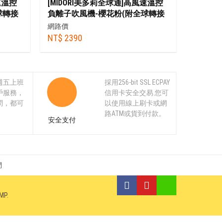
速溫控
[MIDORI美多莉全球通]高風速溫控
球轉接
負離子吹風機-櫻花粉(附全球轉接
頭)+贈順髮吹頭+捲髮烘罩+抗毛躁
網路價
吹頭+收納袋
NT$ 2390
週五上班
採用256-bit SSL ECPAY
戶服務，
信用卡安全交易.您可
問，都可
以使用線上刷卡或網
。
路ATM或貨到付款。
安全支付
們
MP
.