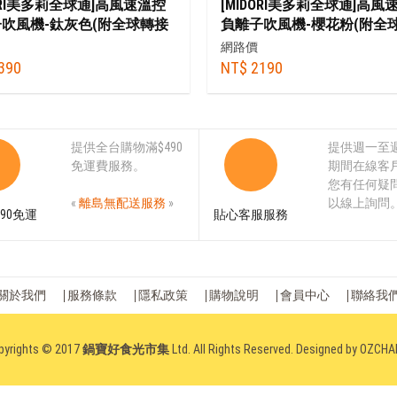
DORI美多莉全球通]高風速溫控
[MIDORI美多莉全球通]高風
吹風機-鈦灰色(附全球轉接
負離子吹風機-櫻花粉(附全
贈順髮吹頭+捲髮烘罩+抗毛躁
頭)+贈順髮吹頭+收納袋
網路價
收納袋
390
NT$ 2190
提供全台購物滿$490
提供週一至
免運費服務。
期間在線客
您有任何疑
«
離島無配送服務
»
以線上詢問
90免運
貼心客服服務
關於我們
服務條款
隱私政策
購物說明
會員中心
聯絡我
pyrights © 2017
鍋寶好食光市集
Ltd. All Rights Reserved. Designed by
OZCHA