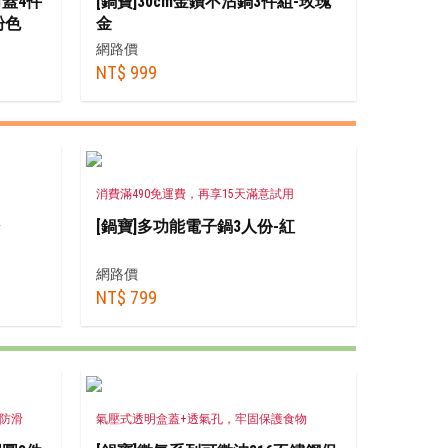
蓋4件
[鍋寶]30cm金鑽不沾鍋3件組-玫瑰
粉色
金
網路價
NT$ 999
消費滿490免運費，再享15天滿意試用
[鍋寶]多功能電子鍋3人份-紅
網路價
NT$ 799
防滑
氣壓式透明盒蓋+透氣孔，牢固保護食物