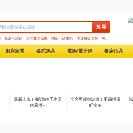
搜 尋
搜 尋
門
聚油不沾鍋
全球通吹風機
陶瓷不沾電鍋
珍珠粗吸管杯
可微
保鮮盒
大理石不沾鍋
分隔便當盒
金鑽不沾鍋
氣炸烤箱
廚房家電
各式鍋具
電鍋/電子鍋
餐廚用具
最新上市！4億負離子水漾
全盒可放微波爐！不鏽鋼保
減
吹風機⭐
鮮盒☀️