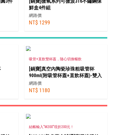
圓3件
[鍋寶]微氧系列可微波316不鏽鋼保
鮮盒4件組
(600ml+1300ml+2900ml*2)
網路價
NT$ 1299
吸管+直飲雙杯蓋，隨心切換暢飲
杯
[鍋寶]真空內陶瓷珍珠粗吸管杯
900ml(附吸管杯蓋+直飲杯蓋)-雙入
組
網路價
NT$ 1180
結帳輸入"M200"現折200元！