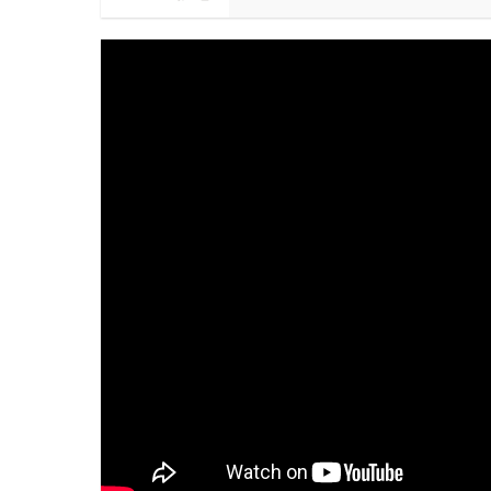
會員獨享 滿千折百！
鍋寶商品安心保證❤️