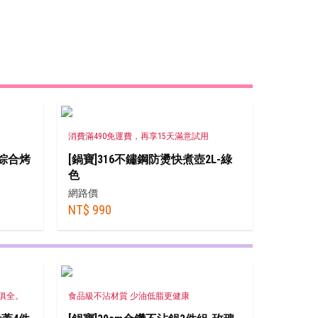
消費滿490免運費，再享15天滿意試用
贈綜合烤
[鍋寶]316不鏽鋼防燙快煮壺2L-綠
色
網路價
NT$ 990
應俱全。
食品級不沾材質 少油低脂更健康