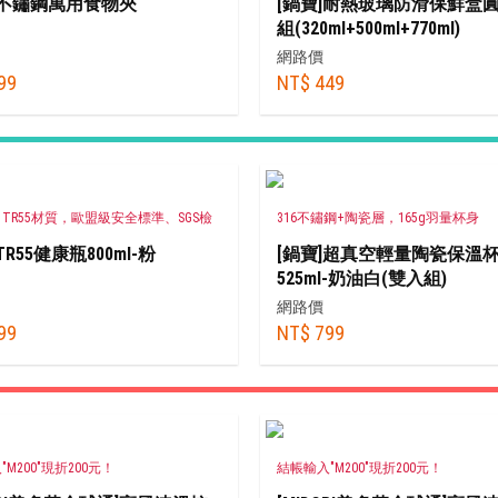
]不鏽鋼萬用食物夾
[鍋寶]耐熱玻璃防滑保鮮盒圓
組(320ml+500ml+770ml)
網路價
99
NT$ 449
TR55材質，歐盟級安全標準、SGS檢
316不鏽鋼+陶瓷層，165g羽量杯身
TR55健康瓶800ml-粉
[鍋寶]超真空輕量陶瓷保溫
525ml-奶油白(雙入組)
網路價
99
NT$ 799
M200"現折200元！
結帳輸入"M200"現折200元！