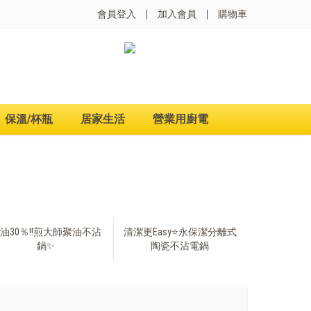
會員登入
加入會員
購物車
保溫/杯瓶
居家生活
營業用廚電
油30％‼️煎大師聚油不沾
清潔更Easy⭐永保潔分離式
鍋✨
陶瓷不沾電鍋