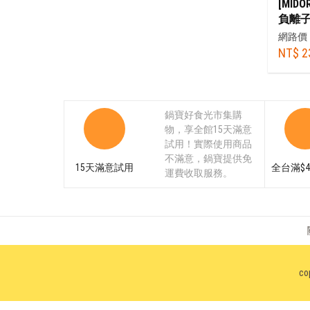
[MI
負離子
頭)+
網路價
吹頭+
NT$ 2
鍋寶好食光市集購
物，享全館15天滿意
試用！實際使用商品
不滿意，鍋寶提供免
15天滿意試用
全台滿$4
運費收取服務。
co