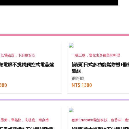
、低電磁波，下廚更安心
一機五盤，變化出多種美味料理
]微電腦不挑鍋觸控式電晶爐
[鍋寶]日式多功能鬆餅機+
盤組
網路價
380
NT$ 1380
石墨烯，導熱快、高硬度、耐刮磨
創新Concentric聚油科技，色香味一