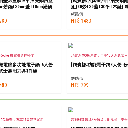
]石墨烯藍鑽IH不沾雙鍋附蓋
[鍋寶]煎大師聚油不沾雙鍋附
cm炒鍋+30cm蓋+18cm湯鍋
組(30炒+30蓋+30平+木鏟)-
m蓋)+贈木鏟
網路價
280
NT$ 1480
ile Cooker微電腦溫控科技
消費滿490免運費，再享15天滿意試用
]微電腦多功能電子鍋-6人份
[鍋寶]多功能電子鍋3人份-粉
武士萬用刀具3件組
網路價
480
NT$ 799
90免運費，再享15天滿意試用
高硼硅玻璃×防滑條紋，耐溫差、安全