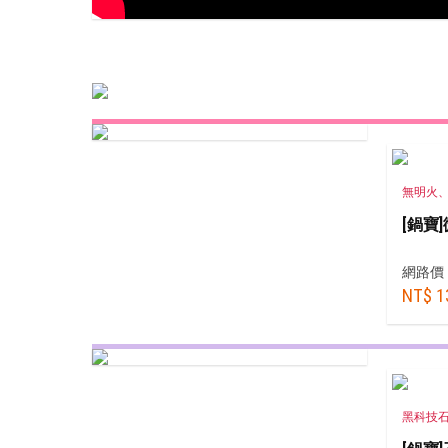
熱銷推薦
精選食譜
無明火
[鍋寶
網路價
NT$ 1
黑科技