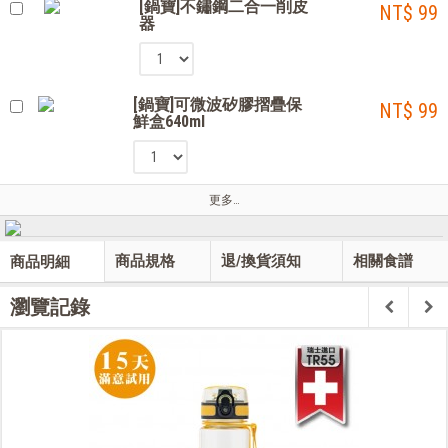
[鍋寶]不鏽鋼二合一削皮
NT$ 99
器
[鍋寶]可微波矽膠摺疊保
NT$ 99
鮮盒640ml
更多…
商品規格
退/換貨須知
相關食譜
商品明細
瀏覽記錄