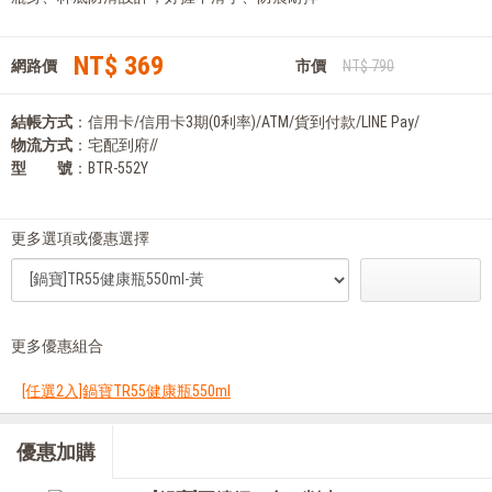
NT$ 369
網路價
市價
NT$ 790
結帳方式
：信用卡/信用卡3期(0利率)/ATM/貨到付款/LINE Pay/
物流方式
：宅配到府//
型 號
：BTR-552Y
更多選項或優惠選擇
更多優惠組合
[任選2入]鍋寶TR55健康瓶550ml
優惠加購