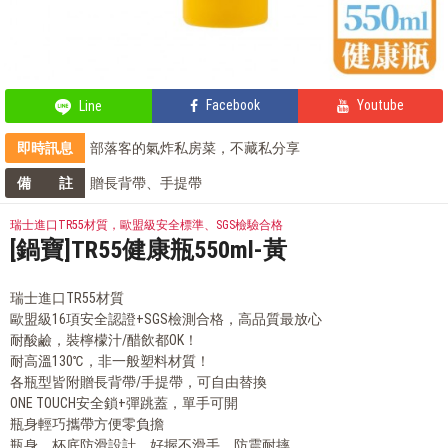
Facebook
Youtube
Line
即時訊息
部落客的氣炸私房菜，不藏私分享
會員獨享 滿千折百！
備 註
贈長背帶、手提帶
部落客的星級料理，就靠這台IH電子鍋
鍋寶商品安心保證❤️
瑞士進口TR55材質，歐盟級安全標準、SGS檢驗合格
[鍋寶]TR55健康瓶550ml-黃
瑞士進口TR55材質
歐盟級16項安全認證+SGS檢測合格，高品質最放心
耐酸鹼，裝檸檬汁/醋飲都OK！
耐高溫130℃，非一般塑料材質！
各瓶型皆附贈長背帶/手提帶，可自由替換
ONE TOUCH安全鎖+彈跳蓋，單手可開
瓶身輕巧攜帶方便零負擔
瓶身、杯底防滑設計，好握不滑手、防震耐摔