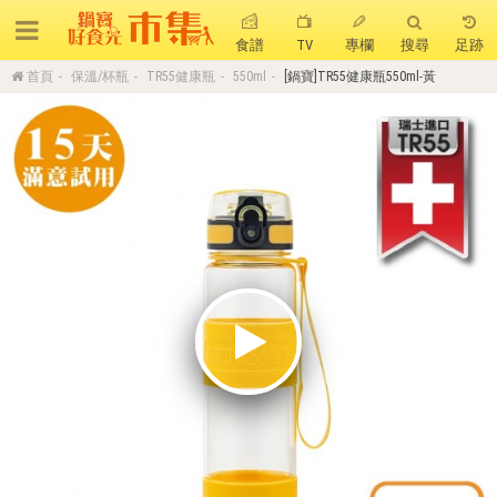
食譜
TV
專欄
搜尋
足跡
首頁
保溫/杯瓶
TR55健康瓶
550ml
[鍋寶]TR55健康瓶550ml-黃
搜 尋
熱門搜尋
聚油不沾鍋
全球通吹風機
陶瓷不沾電鍋
珍珠粗吸管杯
可微波保鮮盒
大理石不沾鍋
分隔便當盒
金鑽不沾鍋
氣炸烤箱