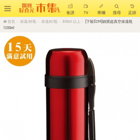
食譜
TV
專欄
搜尋
足跡
首頁
保溫/杯瓶
保溫杯/瓶
800ml 以上
[下殺$299]鍋寶超真空保溫瓶
搜 尋
1200ml
熱門搜尋
聚油不沾鍋
全球通吹風機
陶瓷不沾電鍋
珍珠粗吸管杯
可微波保鮮盒
大理石不沾鍋
分隔便當盒
金鑽不沾鍋
氣炸烤箱