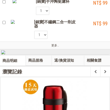
[鍋寶]手沖陶瓷濾杯
NT$ 99
[鍋寶]不鏽鋼二合一削皮
NT$ 99
器
更多…
商品規格
退/換貨須知
相關食譜
商品明細
瀏覽記錄