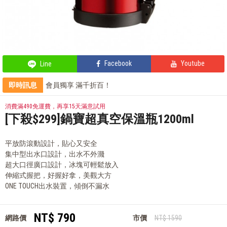
Facebook
Youtube
Line
即時訊息
會員獨享 滿千折百！
部落客的星級料理，就靠這台IH電子鍋
部落客的氣炸私房菜，不藏私分享
消費滿490免運費，再享15天滿意試用
鍋寶商品安心保證❤️
[下殺$299]鍋寶超真空保溫瓶1200ml
平放防滾動設計，貼心又安全
集中型出水口設計，出水不外濺
超大口徑廣口設計，冰塊可輕鬆放入
伸縮式握把，好握好拿，美觀大方
ONE TOUCH出水裝置，傾倒不漏水
NT$ 790
網路價
市價
NT$ 1590