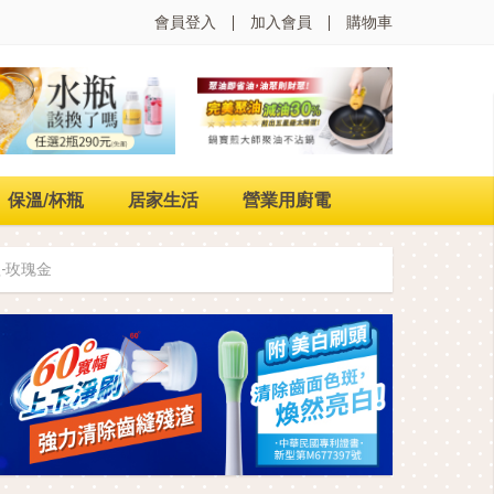
會員登入
加入會員
購物車
保溫/杯瓶
居家生活
營業用廚電
組-玫瑰金