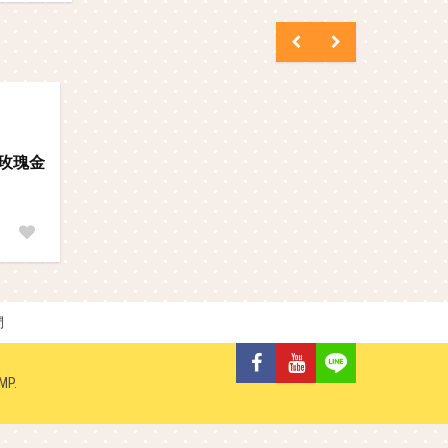
-玫瑰金
們
MP
.