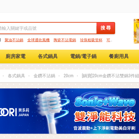
搜 尋
搜 尋
門
聚油不沾鍋
全球通吹風機
陶瓷不沾電鍋
珍珠粗吸管杯
可微
保鮮盒
大理石不沾鍋
分隔便當盒
金鑽不沾鍋
氣炸烤箱
廚房家電
各式鍋具
電鍋/電子鍋
餐廚用具
各式鍋具
金鑽不沾鍋
20cm
[鍋寶]20cm金鑽不沾雙鍋3件