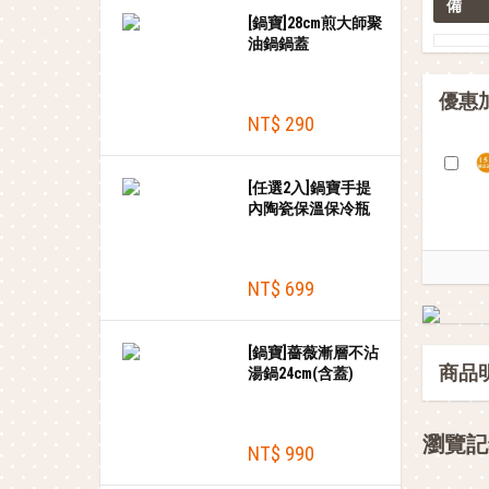
備 
[鍋寶]28cm煎大師聚
油鍋鍋蓋
優惠
NT$ 290
[任選2入]鍋寶手提
內陶瓷保溫保冷瓶
780ml
NT$ 699
[鍋寶]薔薇漸層不沾
商品
湯鍋24cm(含蓋)
瀏覽記
NT$ 990