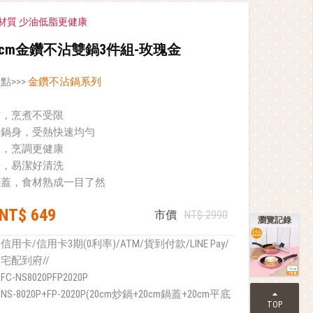
材質 少油低脂更健康
20cm金鑽不沾雙鍋3件組-玫瑰金
點>>>
金鑽不沾鍋系列
沾，烹煮不受限
金鍋身，受熱快速均勻
煙，烹調更健康
料，易潔好清洗
鍋蓋，食材熟成一目了然
NT$ 649
市價
NT$ 2990
瀏覽記錄
信用卡/信用卡3期(0利率)/ATM/貨到付款/LINE Pay/
宅配到府//
FC-NS8020PFP2020P
NS-8020P+FP-2020P(20cm炒鍋+20cm鍋蓋+20cm平底
TOP