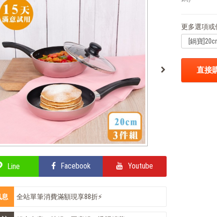
更多選項或
直接
Facebook
Youtube
Line
訊息
全站單筆消費滿額現享88折⚡
會員獨享 滿千折百！