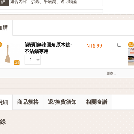
註
組合內容：炒鍋、平底鍋、透明鍋蓋
輕鬆上手，部落客教你自製氣泡飲
鍋寶商品安心保證❤️
加購
[鍋寶]無漆圓角原木鏟-
NT$ 99
不沾鍋專用
更多…
商品規格
退/換貨須知
相關食譜
明細
錄