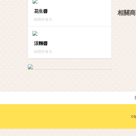
花生醬
相關商
鍋寶好食光
涼麵醬
鍋寶好食光
co