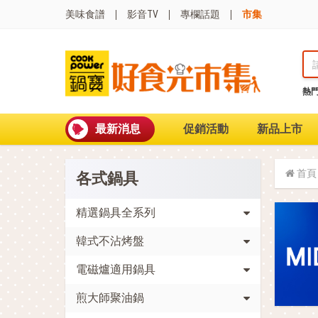
美味食譜
影音TV
專欄話題
市集
熱
熱門搜尋
波
聚油不沾鍋
最新消息
促銷活動
新品上市
全球通吹風機
陶瓷不沾電鍋
珍珠粗吸管杯
首頁
各式鍋具
可微波保鮮盒
大理石不沾鍋
分隔便當盒
精選鍋具全系列
金鑽不沾鍋
韓式不沾烤盤
氣炸烤箱
電磁爐適用鍋具
煎大師聚油鍋