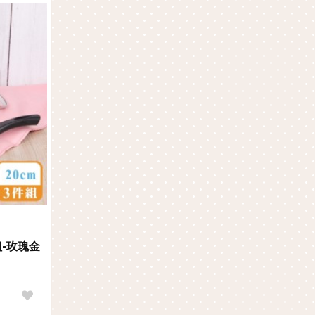
組-玫瑰金