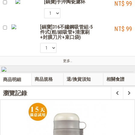
[鍋寶]手沖陶瓷濾杯
NT$ 99
[鍋寶]316不鏽鋼吸管組-5
NT$ 99
件式(粗/細吸管+清潔刷
+封膜刀片+束口袋)
更多…
商品規格
退/換貨須知
相關食譜
商品明細
瀏覽記錄