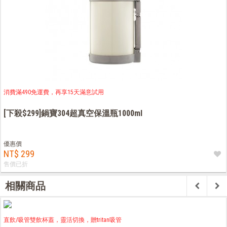
消費滿490免運費，再享15天滿意試用
[下殺$299]鍋寶304超真空保溫瓶1000ml
優惠價
NT$ 299
售價已折
相關商品
直飲/吸管雙飲杯蓋，靈活切換，贈tritan吸管