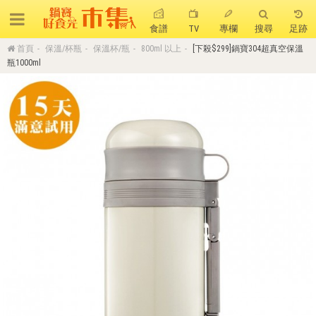
食譜
TV
專欄
搜尋
足跡
首頁
保溫/杯瓶
保溫杯/瓶
800ml 以上
[下殺$299]鍋寶304超真空保溫
搜 尋
瓶1000ml
熱門搜尋
聚油不沾鍋
全球通吹風機
陶瓷不沾電鍋
珍珠粗吸管杯
可微波保鮮盒
大理石不沾鍋
分隔便當盒
金鑽不沾鍋
氣炸烤箱