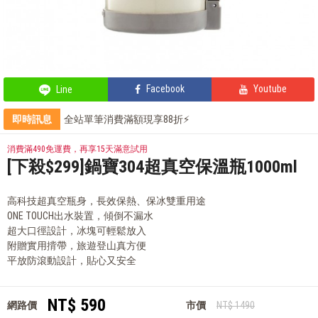
Facebook
Youtube
Line
即時訊息
全站單筆消費滿額現享88折⚡
會員獨享 滿千折百！
部落客的星級料理，就靠這台IH電子鍋
消費滿490免運費，再享15天滿意試用
鍋寶商品安心保證❤️
[下殺$299]鍋寶304超真空保溫瓶1000ml
高科技超真空瓶身，長效保熱、保冰雙重用途
ONE TOUCH出水裝置，傾倒不漏水
超大口徑設計，冰塊可輕鬆放入
附贈實用揹帶，旅遊登山真方便
平放防滾動設計，貼心又安全
NT$ 590
網路價
市價
NT$ 1490