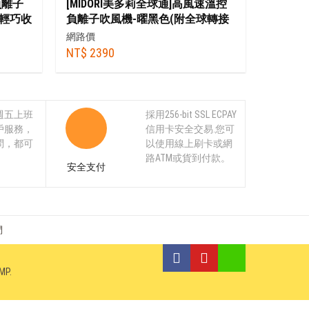
負離子
[MIDORI美多莉全球通]高風速溫控
+輕巧收
負離子吹風機-曜黑色(附全球轉接
頭)+贈順髮吹頭+捲髮烘罩+抗毛躁
網路價
吹頭+收納袋
NT$ 2390
週五上班
採用256-bit SSL ECPAY
戶服務，
信用卡安全交易.您可
問，都可
以使用線上刷卡或網
。
路ATM或貨到付款。
安全支付
們
MP
.