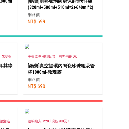
00ml
[鍋寶]耐熱玻璃防滑保鮮盒6件組
(320ml+500ml+510ml*2+640ml*2)
網路價
NT$ 699
SGS檢
手搖飲專用粗吸管，有料凍飲OK
土耳其綠
[鍋寶]真空提環內陶瓷珍珠粗吸管
杯1000ml-玫瑰露
網路價
NT$ 690
種整髮造
結帳輸入"M200"現折200元！