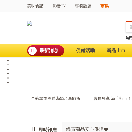
美味食譜
影音TV
專欄話題
市集
熱
熱門搜尋
波
最新消息
促銷活動
新品上市
聚油不沾鍋
全球通吹風機
陶瓷不沾電鍋
珍珠粗吸管杯
可微波保鮮盒
大理石不沾鍋
分隔便當盒
金鑽不沾鍋
全站單筆消費滿額現享88折
會員獨享 滿千折百！
氣炸烤箱
鍋寶商品安心保證❤️
即時訊息