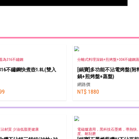
蓋為316不鏽鋼
分離式料理深鍋+煎烤盤+304不鏽鋼
316不鏽鋼快煮壺1.8L(雙入
[鍋寶]多功能不沾電烤盤(附
鍋+煎烤盤+蒸盤)
網路價
99
NT$ 1880
沾材質 少油低脂更健康
電磁爐適用，黑科技石墨烯，導熱快
度、耐刮磨