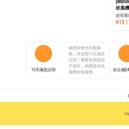
[MI
吹風機
納袋)
超值優
NT$ 1
鍋寶好食光市集購
物，享全館15天滿意
試用！實際使用商品
不滿意，鍋寶提供免
15天滿意試用
全台滿$4
運費收取服務。
co