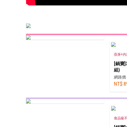
熱銷推薦
精選食譜
壺身+內
[鍋寶]
組)
網路價
NT$ 8
食品級不