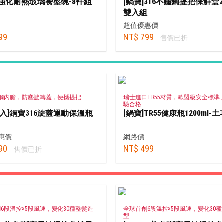
]強化耐熱玻璃餐盤碗-8件組
[鍋寶]316不鏽鋼提把保鮮盒28
雙入組
超值優惠價
99
NT$ 799
售價已折
鏽鋼內膽，防塵旋轉蓋，便攜提把
瑞士進口TR55材質，歐盟級安全標準、
驗合格
2入]鍋寶316旋蓋運動保溫瓶
[鍋寶]TR55健康瓶1200ml-
惠價
網路價
90
NT$ 499
售價已折
6段溫控×5段風速，變化30種整髮造
全球首創6段溫控×5段風速，變化30
型