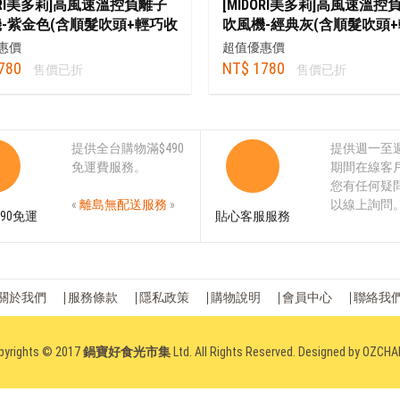
DORI美多莉]高風速溫控負離子
[MIDORI美多莉]高風速溫控
-紫金色(含順髮吹頭+輕巧收
吹風機-經典灰(含順髮吹頭
納袋)
惠價
超值優惠價
780
NT$ 1780
售價已折
售價已折
提供全台購物滿$490
提供週一至
免運費服務。
期間在線客
您有任何疑
«
離島無配送服務
»
以線上詢問
90免運
貼心客服服務
關於我們
服務條款
隱私政策
購物說明
會員中心
聯絡我
pyrights © 2017
鍋寶好食光市集
Ltd. All Rights Reserved. Designed by
OZCHA