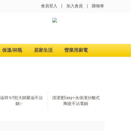
會員登入
加入會員
購物車
保溫/杯瓶
居家生活
營業用廚電
油30％‼️煎大師聚油不沾
清潔更Easy⭐永保潔分離式
鍋✨
陶瓷不沾電鍋