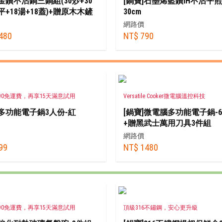
]金鑽不沾鍋三鍋組(30炒+30
[鍋寶]石墨烯藍鑽IH不沾平
8平+18湯+18蓋)+贈原木木鏟
30cm
網路價
480
NT$ 790
90免運費，再享15天滿意試用
Versatile Cooker微電腦溫控科技
]多功能電子鍋3人份-紅
[鍋寶]微電腦多功能電子鍋-
+贈黑武士萬用刀具3件組
網路價
99
NT$ 1480
90免運費，再享15天滿意試用
頂級316不鏽鋼，安心更升級