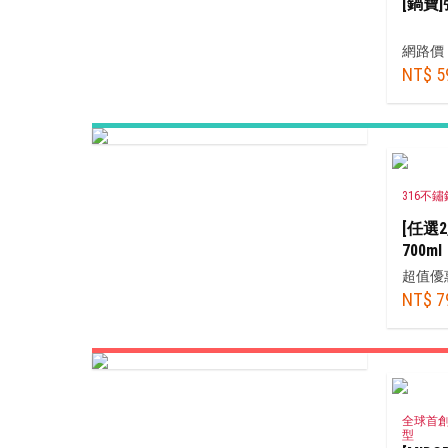
[鍋寶
網路價
NT$ 5
316不
[任選
700ml
超值優
NT$ 7
全球首創
型