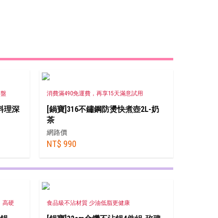
蒸盤
消費滿490免運費，再享15天滿意試用
料理深
[鍋寶]316不鏽鋼防燙快煮壺2L-奶
茶
網路價
NT$ 990
、高硬
食品級不沾材質 少油低脂更健康