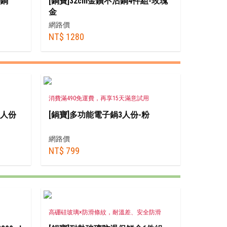
煎鍋
[鍋寶]32cm金鑽不沾鍋4件組-玫瑰
金
網路價
NT$ 1280
消費滿490免運費，再享15天滿意試用
6人份
[鍋寶]多功能電子鍋3人份-粉
網路價
NT$ 799
高硼硅玻璃×防滑條紋，耐溫差、安全防滑