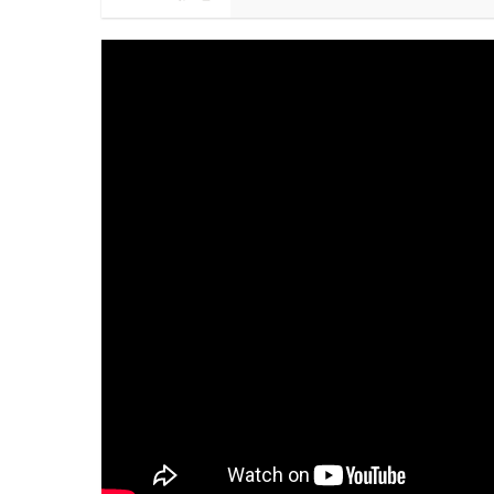
全站單筆消費滿額現享88折⚡
會員獨享 滿千折百！