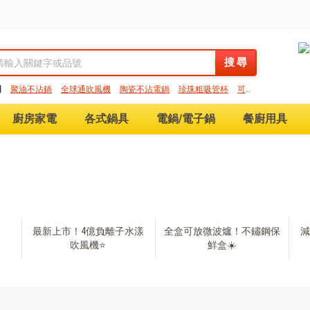
搜 尋
搜 尋
門
聚油不沾鍋
全球通吹風機
陶瓷不沾電鍋
珍珠粗吸管杯
可微
保鮮盒
大理石不沾鍋
分隔便當盒
金鑽不沾鍋
氣炸烤箱
廚房家電
各式鍋具
電鍋/電子鍋
餐廚用具
最新上市！4億負離子水漾
全盒可放微波爐！不鏽鋼保
減
吹風機⭐
鮮盒☀️