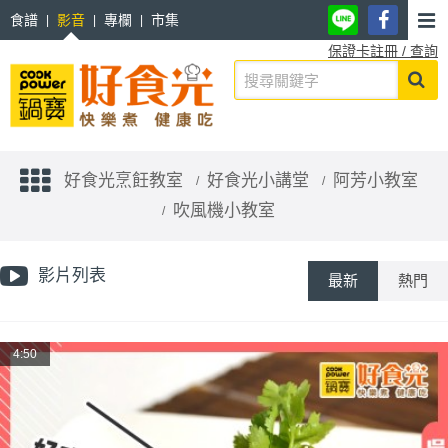
食譜
影音
專欄
市集
保證卡註冊 / 查詢
好食光烹飪教室
好食光小講堂
阿芳小教室
吹風機小教室
影片列表
最新
熱門
4:50