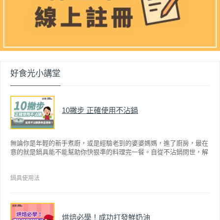
好食光小講堂
10撇步 正確使用不沾鍋
無論你是年輕的新手煮廚，或是經驗老到的婆婆媽媽，進了廚房，最在
意的就是鍋具能不能幫助你快狠準的料理完一餐。自從不沾鍋問世，解
決了雞蛋、魚肉等沾鍋的問題後，就深受普羅大眾的喜愛，而鍋寶為了
讓大家食得安心放心，更將不沾鍋具送交SGS檢驗，獲得國家認證。也
因此金鑽不沾系列的鍋具，更年年穩居銷售排行榜的前幾名。然而如何
鍋具使用法
用得正確、用得久，本文歸納出10點小撇步，立馬告訴您！
烘焙必學！成功打發鮮奶油