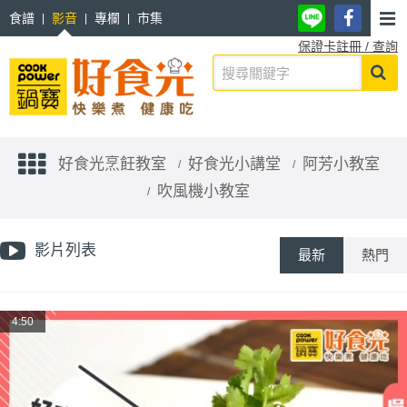
食譜
影音
專欄
市集
保證卡註冊 / 查詢
好食光烹飪教室
好食光小講堂
阿芳小教室
吹風機小教室
影片列表
最新
熱門
4:50