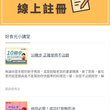
好食光小講堂
10撇步 正確使用不沾鍋
無論你是年輕的新手煮廚，或是經驗老到的婆婆媽媽，進了廚房，最在
意的就是鍋具能不能幫助你快狠準的料理完一餐。自從不沾鍋問世，解
決了雞蛋、魚肉等沾鍋的問題後，就深受普羅大眾的喜愛，而鍋寶為了
讓大家食得安心放心，更將不沾鍋具送交SGS檢驗，獲得國家認證。也
因此金鑽不沾系列的鍋具，更年年穩居銷售排行榜的前幾名。然而如何
鍋具使用法
用得正確、用得久，本文歸納出10點小撇步，立馬告訴您！
烘焙必學！成功打發鮮奶油