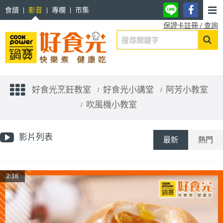
食譜
影音
專欄
市集
保證卡註冊 / 查詢
好食光烹飪教室
好食光小講堂
阿芳小教室
吹風機小教室
影片列表
最新
熱門
2:18