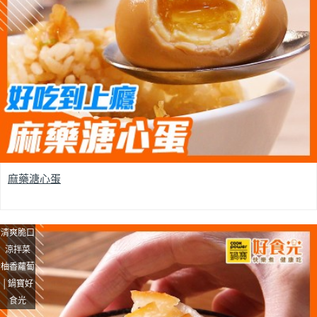
麻藥溏心蛋
清爽脆口
涼拌菜
柚香蘿蔔
│鍋寶好
食光