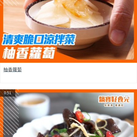
柚香蘿蔔
0:51