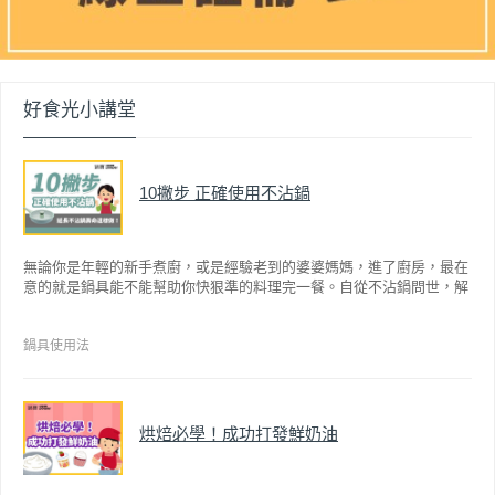
好食光小講堂
10撇步 正確使用不沾鍋
無論你是年輕的新手煮廚，或是經驗老到的婆婆媽媽，進了廚房，最在
意的就是鍋具能不能幫助你快狠準的料理完一餐。自從不沾鍋問世，解
決了雞蛋、魚肉等沾鍋的問題後，就深受普羅大眾的喜愛，而鍋寶為了
讓大家食得安心放心，更將不沾鍋具送交SGS檢驗，獲得國家認證。也
因此金鑽不沾系列的鍋具，更年年穩居銷售排行榜的前幾名。然而如何
鍋具使用法
用得正確、用得久，本文歸納出10點小撇步，立馬告訴您！
烘焙必學！成功打發鮮奶油