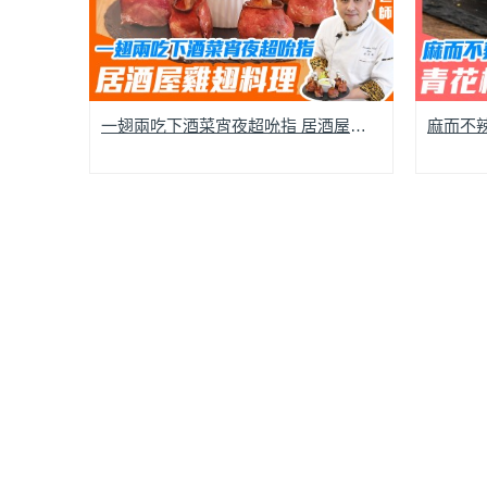
一翅兩吃下酒菜宵夜超吮指 居酒屋雞翅料理