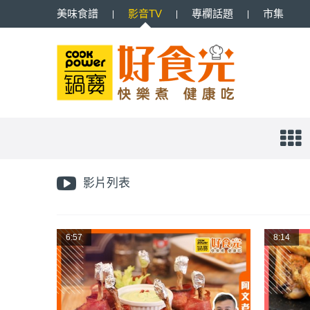
美味
食譜
影音
TV
專欄
話題
市集
影片列表
6:57
8:14