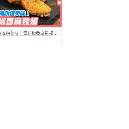
麻而不辣吮指美味！青花椒香麻雞翅│鍋寶好食光