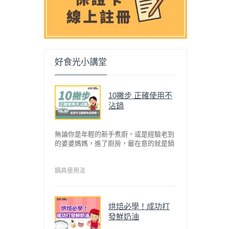
好食光小講堂
10撇步 正確使用不
沾鍋
無論你是年輕的新手煮廚，或是經驗老到
的婆婆媽媽，進了廚房，最在意的就是鍋
具能不能幫助你快狠準的料理完一餐。自
從不沾鍋問世，解決了雞蛋、魚肉等沾鍋
的問題後，就深受普羅大眾的喜愛，而鍋
鍋具使用法
寶為了讓大家食得安心放心，更將不沾鍋
具送交SGS檢驗，獲得國家認證。也因此
金鑽不沾系列的鍋具，更年年穩居銷售排
烘焙必學！成功打
行榜的前幾名。然而如何用得正確、用得
發鮮奶油
久，本文歸納出10點小撇步，立馬告訴
您！