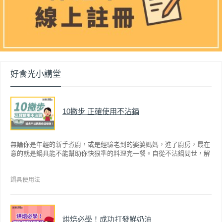
好食光小講堂
10撇步 正確使用不沾鍋
無論你是年輕的新手煮廚，或是經驗老到的婆婆媽媽，進了廚房，最在
意的就是鍋具能不能幫助你快狠準的料理完一餐。自從不沾鍋問世，解
決了雞蛋、魚肉等沾鍋的問題後，就深受普羅大眾的喜愛，而鍋寶為了
讓大家食得安心放心，更將不沾鍋具送交SGS檢驗，獲得國家認證。也
因此金鑽不沾系列的鍋具，更年年穩居銷售排行榜的前幾名。然而如何
鍋具使用法
用得正確、用得久，本文歸納出10點小撇步，立馬告訴您！
烘焙必學！成功打發鮮奶油