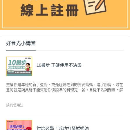
好食光小講堂
10撇步 正確使用不沾鍋
無論你是年輕的新手煮廚，或是經驗老到的婆婆媽媽，進了廚房，最在
意的就是鍋具能不能幫助你快狠準的料理完一餐。自從不沾鍋問世，解
決了雞蛋、魚肉等沾鍋的問題後，就深受普羅大眾的喜愛，而鍋寶為了
讓大家食得安心放心，更將不沾鍋具送交SGS檢驗，獲得國家認證。也
因此金鑽不沾系列的鍋具，更年年穩居銷售排行榜的前幾名。然而如何
鍋具使用法
用得正確、用得久，本文歸納出10點小撇步，立馬告訴您！
烘焙必學！成功打發鮮奶油