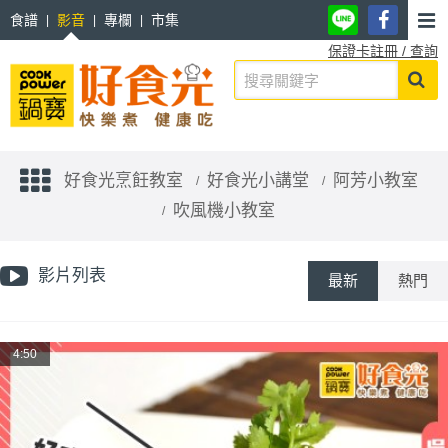
食譜
影音
專欄
市集
保證卡註冊 / 查詢
好食光烹飪教室
好食光小講堂
阿芳小教室
吹風機小教室
影片列表
最新
熱門
4:50