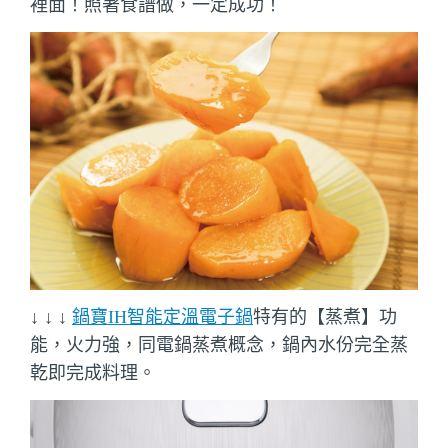
裡面！照著食譜做，一定成功！
↓ ↓ ↓
鍋寶IH智能定溫電子鍋
特有的【蒸煮】功
能，火力強，同電鍋蒸煮概念，鍋內水份完全蒸
乾即完成料理。