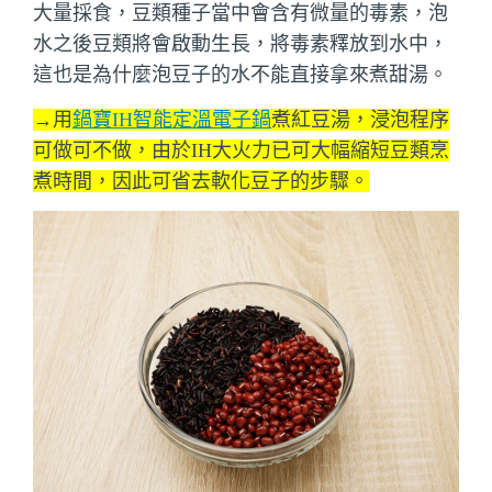
大量採食，豆類種子當中會含有微量的毒素，泡
水之後豆類將會啟動生長，將毒素釋放到水中，
這也是為什麼泡豆子的水不能直接拿來煮甜湯。
→用
鍋寶IH智能定溫電子鍋
煮紅豆湯，浸泡程序
可做可不做，由於IH大火力已可大幅縮短豆類烹
煮時間，因此可省去軟化豆子的步驟。