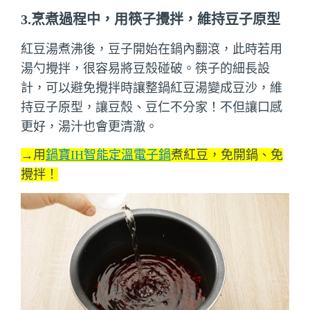
3.烹煮過程中，用筷子攪拌，維持豆子原型
紅豆湯煮沸後，豆子開始在鍋內翻滾，此時若用
湯勺攪拌，很容易將豆殼碰破。筷子的細長設
計，可以避免攪拌時讓整鍋紅豆湯變成豆沙，維
持豆子原型，讓豆殼、豆仁不分家！不但讓口感
更好，湯汁也會更清澈。
→用
鍋寶IH智能定溫電子鍋
煮紅豆，免開鍋、免
攪拌！