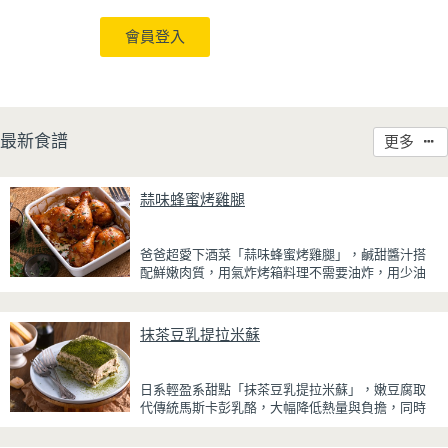
會員登入
最新食譜
更多
蒜味蜂蜜烤雞腿
爸爸超愛下酒菜「蒜味蜂蜜烤雞腿」，鹹甜醬汁搭
配鮮嫩肉質，用氣炸烤箱料理不需要油炸，用少油
方式就能享受酥香美味，健康無負擔！
雞腿先以醬油、蜂蜜、蒜泥與香料醃製入味，再放
抹茶豆乳提拉米蘇
入氣炸烤箱烘烤，免油炸也能烤出外皮金黃微酥、
肉質多汁的完美口感。最後刷上一層蜂蜜蒜香醬，
讓雞皮散發迷人的焦糖光澤與蜂蜜的自然香甜，搭
日系輕盈系甜點「抹茶豆乳提拉米蘇」，嫩豆腐取
配冰涼啤酒更是絕配！無論是父親節、聚會或宵夜
代傳統馬斯卡彭乳酪，大幅降低熱量與負擔，同時
時光，在家就能輕鬆端出美味下酒菜。
保有綿密滑順的口感。豆腐與鮮奶油完美融合，想
更低熱量可以用希臘優格取代鮮奶油，入口輕盈不