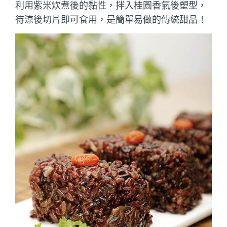
利用紫米炊煮後的黏性，拌入桂圓香氣後塑型，
待涼後切片即可食用，是簡單易做的傳統甜品！