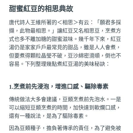
甜蜜紅豆的相思典故
唐代詩人王維所著的＜相思＞有云：「願君多採
擷，此物最相思。」讓紅豆又名相思豆，烹煮方
式也多不離加糖的甜蜜滋味。幾千年下來，紅豆
湯仍是家家戶戶最常見的甜品，雖是人人會煮，
但要煮得顆粒晶瑩不破，豆沙綿密滑順，倒也不
容易。下列整理幾點煮紅豆湯的美味秘訣：
1.烹煮前先浸泡，增進口感、驅除毒素
傳統做法大多會建議，豆類烹煮前先泡水。一是
可以縮短豆類烹煮的時間，加快達到軟爛口感，
還有一種說法，是為了驅除毒素。
因為豆類種子，擔負著傳承的責任，為了避免被