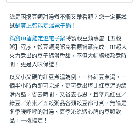
總是困擾豆類甜湯煮不爛又難看顧？您一定要試
試
鍋寶IH智能定溫電子鍋
！
鍋寶IH智能定溫電子鍋
特製穀豆類專屬【五穀
粥】程序，穀豆類湯粥免看顧智慧完成！IH超大
火力煮出的豆子綿滑香甜，不但大幅縮短熬煮時
間，更是入味保證！
以又小又硬的紅豆煮湯為例，一杯紅豆煮湯，一
個半小時內即可完成，更可煮出堪比紅豆泥的綿
滑內餡，省去時間、又省去心思，且舉凡紅豆／
綠豆／紫米／五穀粥品各類穀豆都可煮，無論是
冬季暖呼呼的甜湯、夏季沁涼透心脾的豆類飲
品，一機搞定！