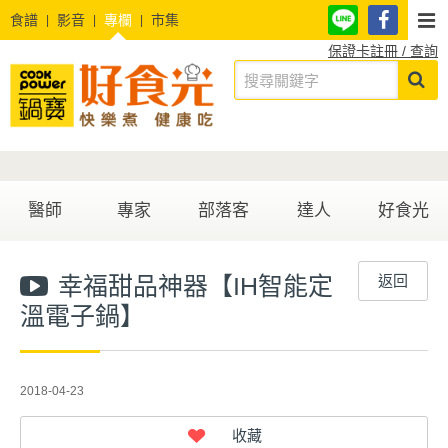
食譜
影音
專欄
市集
保證卡註冊 / 查詢
醫師
專家
部落客
達人
好食光
幸福甜品神器【IH智能定
返回
溫電子鍋】
2018-04-23