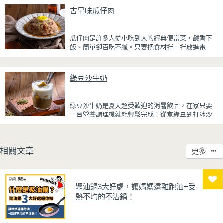
厚重，搭配帶微苦茶香的抹茶與香氣濃郁的黃豆
古早味瓜仔肉
粉，甜而不膩，層次更加豐富。
浸泡抹茶液的手指餅乾增加濕潤口感，每一口都能
瓜仔肉是許多人從小吃到大的經典便當菜，鹹香下
吃到淡淡的茶香。相較於傳統提拉米蘇，這款更清
飯、簡單卻百吃不膩。只要把食材拌一拌放進電
爽、更低負擔，無論是下午茶、飯後甜點，或是正
鍋，就能一鍋到底輕鬆完成，不用顧火和翻炒，很
在控制飲食卻想滿足甜點胃的你，都能大口享受這
適合夏天在家做來吃，省時又不用流汗。
份療癒又健康的日系點心。
綠豆沙牛奶
蒸好的瓜仔肉鮮嫩多汁，絞肉吸飽脆瓜醬汁的甘甜
鹹香，入口柔軟細緻，還能吃到脆瓜爽脆的口感。
蒜香醬汁與脆瓜獨特的甘甜完美融合，每一口都充
綠豆沙牛奶是夏天超受歡迎的消暑飲品，在家只要
滿濃濃古早味，帶便當、配稀飯、配白飯都好吃，
一台營養調理機就能輕鬆完成！從煮綠豆到打冰沙
讓人忍不住多扒好幾口飯，是一道簡單又美味的經
一機搞定，不用另外準備鍋子或果汁機，省時又方
典家常菜。
便~
先把綠豆煮到綿密鬆軟，再攪打成綠豆沙，最後跟
相關文章
更多
牛奶混合均勻就完成~口感細緻滑順，入口帶有綠豆
天然清香，搭配濃郁奶香，冰冰喝清涼又消暑，炎
炎夏日一定要喝一杯！
聚油鍋3大好處，讓媽媽遠離跑油+受
熱不均的不沾鍋！