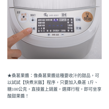
★桑葚果醬：像桑葚果醬這種要收汁的甜品，可
以試試【快煮米飯】程序，只要加入桑甚 1斤、
糖100公克，直接蓋上鍋蓋，選擇行程，即可坐享
酸甜果醬！