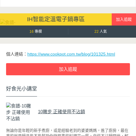
IH智能定溫電子鍋專區
16
專欄
22
人氣
個人連結：
https://www.cookpot.com.tw/blog/101325.html
好食光小講堂
10撇步 正確使用不沾鍋
無論你是年輕的新手煮廚，或是經驗老到的婆婆媽媽，進了廚房，最在
意的就是鍋具能不能幫助你快狠準的料理完一餐。自從不沾鍋問世，解