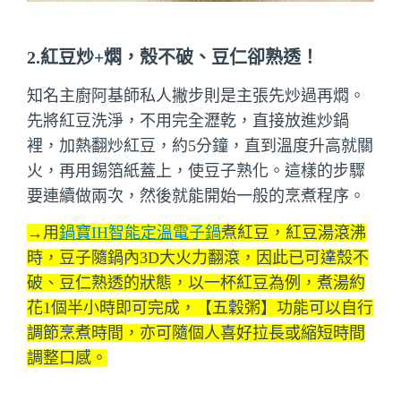
2.紅豆炒+燜，殼不破、豆仁卻熟透！
知名主廚阿基師私人撇步則是主張先炒過再燜。
先將紅豆洗淨，不用完全瀝乾，直接放進炒鍋
裡，加熱翻炒紅豆，約5分鐘，直到溫度升高就關
火，再用錫箔紙蓋上，使豆子熟化。這樣的步驟
要連續做兩次，然後就能開始一般的烹煮程序。
→用
鍋寶IH智能定溫電子鍋
煮紅豆，紅豆湯滾沸
時，豆子隨鍋內3D大火力翻滾，因此已可達殼不
破、豆仁熟透的狀態，以一杯紅豆為例，煮湯約
花1個半小時即可完成，【五穀粥】功能可以自行
調節烹煮時間，亦可隨個人喜好拉長或縮短時間
調整口感。