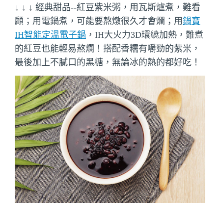
↓ ↓ ↓ 經典甜品--紅豆紫米粥，用瓦斯爐煮，難看
顧；用電鍋煮，可能要熬燉很久才會爛；用
鍋寶
IH智能定溫電子鍋
，IH大火力3D環繞加熱，難煮
的紅豆也能輕易熬爛！搭配香糯有嚼勁的紫米，
最後加上不膩口的黑糖，無論冰的熱的都好吃！