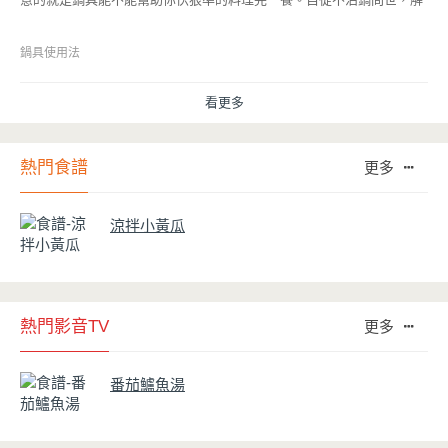
決了雞蛋、魚肉等沾鍋的問題後，就深受普羅大眾的喜愛，而鍋寶為了
讓大家食得安心放心，更將不沾鍋具送交SGS檢驗，獲得國家認證。也
因此金鑽不沾系列的鍋具，更年年穩居銷售排行榜的前幾名。然而如何
鍋具使用法
用得正確、用得久，本文歸納出10點小撇步，立馬告訴您！
看更多
熱門食譜
更多
涼拌小黃瓜
熱門影音TV
更多
番茄鱸魚湯