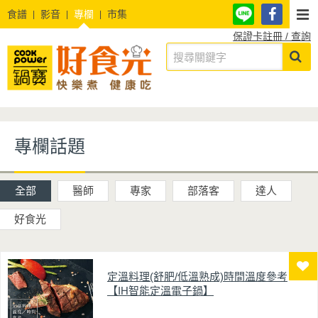
食譜
影音
專欄
市集
保證卡註冊 / 查詢
專欄話題
全部
醫師
專家
部落客
達人
好食光
定溫料理(舒肥/低溫熟成)時間溫度參考
【IH智能定溫電子鍋】