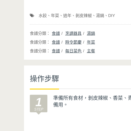
水餃
年菜
過年
剝皮辣椒
湯鍋
DIY
食譜
烹調器具
湯鍋
食譜
時令節慶
年菜
食譜
每日菜色
主餐
操作步驟
準備所有食材，剝皮辣椒、香菜、
1
備用。