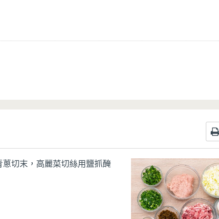
青蔥切末，高麗菜切絲用鹽抓醃