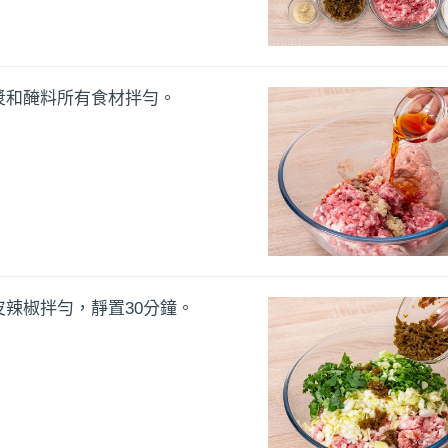
漿和醃料所有食材拌勻。
辣椒拌勻，靜置30分鐘。