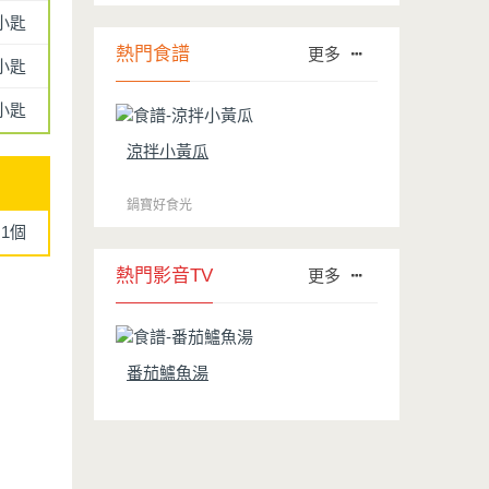
行榜的前幾名。然而如何用得正確、用得
小匙
久，本文歸納出10點小撇步，立馬告訴
您！
熱門食譜
更多
4小匙
2小匙
涼拌小黃瓜
鍋寶好食光
1個
熱門影音TV
更多
番茄鱸魚湯