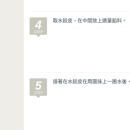
取水餃皮，在中間放上適量餡料。
4
接著在水餃皮在周圍抹上一圈水後
5