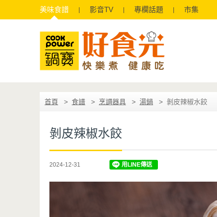
美味
食譜
影音
TV
專欄
話題
市集
首頁
食譜
烹調器具
湯鍋
剝皮辣椒水餃
剝皮辣椒水餃
2024-12-31