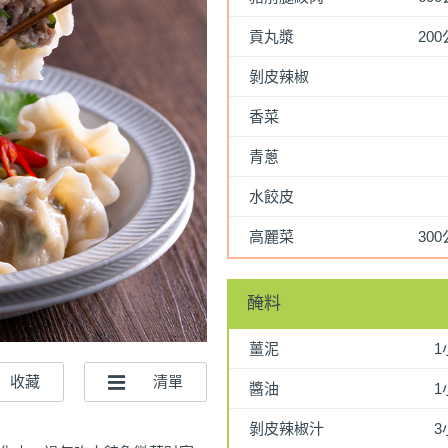
貢丸漿
20
剝皮辣椒
香菜
青蔥
水餃皮
高麗菜
30
醃料
薑泥
1
醬油
1
剝皮辣椒汁
3