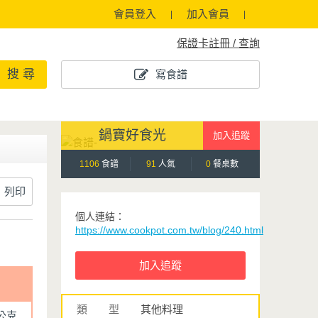
會員登入
加入會員
保證卡註冊 / 查詢
搜 尋
寫食譜
鍋寶好食光
1106
食譜
91
人氣
0
餐桌數
列印
個人連結：
https://www.cookpot.com.tw/blog/240.html
類 型
其他料理
0公克