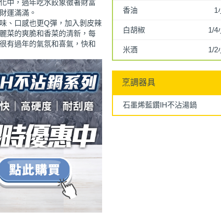
化中，過年吃水餃象徵著財富
香油
1
財運滿滿。
味、口感也更Q彈，加入剝皮辣
白胡椒
1/
麗菜的爽脆和香菜的清新，每
很有過年的氣氛和喜氣，快和
米酒
1/
烹調器具
石墨烯藍鑽IH不沾湯鍋