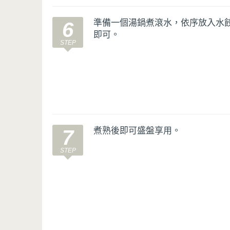
準備一個湯鍋煮滾水，依序放入水餃
6
即可。
煮熟後即可盛盤享用。
7