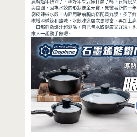
農曆過年快到了，想好年菜要做什麼了嗎？在傳統文
與團圓，因為水餃的形狀像金元寶，象徵著新的一年
剝皮辣椒水餃，肉餡用豬前腿肉搭配貢丸漿，多了鮮
椒增添微辣和酸味，水餃味道層次更豐富，再加上高
一口都鮮嫩爆汁超涮嘴。自己包水餃健康又好玩，也
家人一起動手做吧。