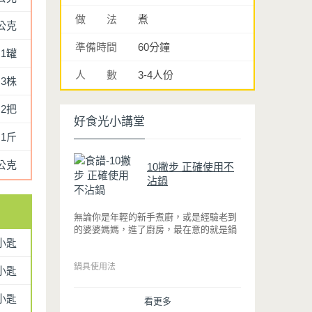
做 法
煮
0公克
準備時間
60分鐘
1罐
人 數
3-4人份
3株
2把
好食光小講堂
1斤
0公克
10撇步 正確使用不
沾鍋
無論你是年輕的新手煮廚，或是經驗老到
的婆婆媽媽，進了廚房，最在意的就是鍋
小匙
具能不能幫助你快狠準的料理完一餐。自
從不沾鍋問世，解決了雞蛋、魚肉等沾鍋
的問題後，就深受普羅大眾的喜愛，而鍋
鍋具使用法
小匙
寶為了讓大家食得安心放心，更將不沾鍋
具送交SGS檢驗，獲得國家認證。也因此
小匙
看更多
金鑽不沾系列的鍋具，更年年穩居銷售排