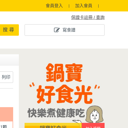
會員登入
加入會員
保證卡註冊 / 查詢
搜 尋
寫食譜
列印
1顆