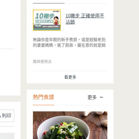
10撇步 正確使用不
沾鍋
無論你是年輕的新手煮廚，或是經驗老到
的婆婆媽媽，進了廚房，最在意的就是鍋
具能不能幫助你快狠準的料理完一餐。自
從不沾鍋問世，解決了雞蛋、魚肉等沾鍋
的問題後，就深受普羅大眾的喜愛，而鍋
鍋具使用法
寶為了讓大家食得安心放心，更將不沾鍋
具送交SGS檢驗，獲得國家認證。也因此
看更多
金鑽不沾系列的鍋具，更年年穩居銷售排
行榜的前幾名。然而如何用得正確、用得
久，本文歸納出10點小撇步，立馬告訴
您！
熱門食譜
更多
列印