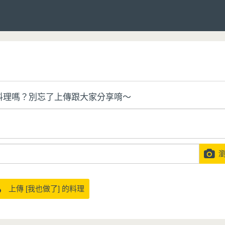
料理嗎？別忘了上傳跟大家分享唷～
瀏
上傳 [我也做了] 的料理