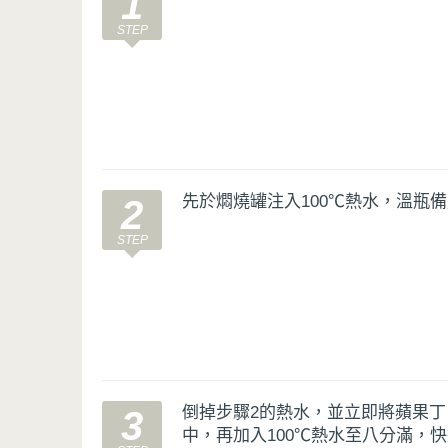
1
先於燜燒罐注入100℃熱水，溫瓶
2
倒掉步驟2的熱水，並立即將蘋果
3
中，再加入100℃熱水至八分滿，