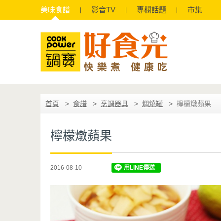
美味
食譜
影音
TV
專欄
話題
市集
首頁
食譜
烹調器具
燜燒罐
檸檬燉蘋果
檸檬燉蘋果
2016-08-10