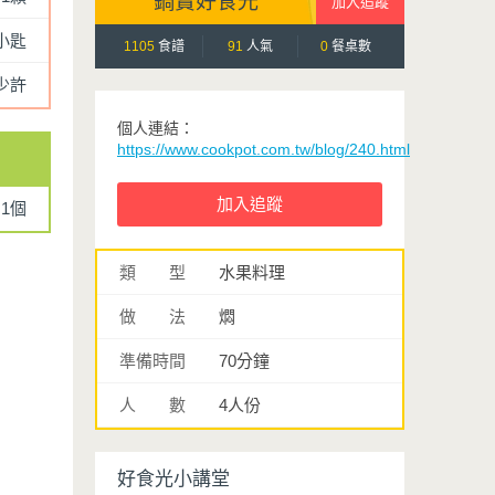
鍋寶好食光
小匙
1105
食譜
91
人氣
0
餐桌數
少許
個人連結：
https://www.cookpot.com.tw/blog/240.html
1個
類 型
水果料理
做 法
燜
準備時間
70分鐘
人 數
4人份
好食光小講堂