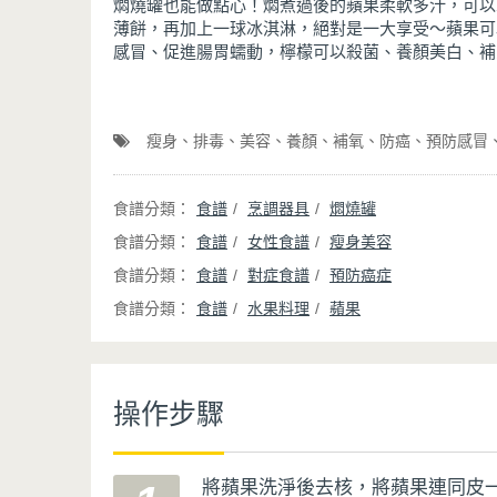
燜燒罐也能做點心！燜煮過後的蘋果柔軟多汁，可以
薄餅，再加上一球冰淇淋，絕對是一大享受～蘋果可
感冒、促進腸胃蠕動，檸檬可以殺菌、養顏美白、補
瘦身
排毒
美容
養顏
補氧
防癌
預防感冒
食譜
烹調器具
燜燒罐
食譜
女性食譜
瘦身美容
食譜
對症食譜
預防癌症
食譜
水果料理
蘋果
操作步驟
將蘋果洗淨後去核，將蘋果連同皮