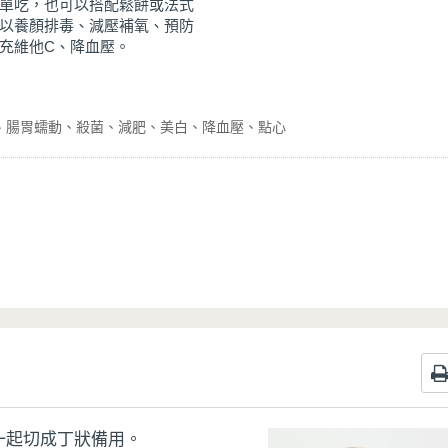
單吃，也可以搭配鬆餅或法式
以養顏排毒、減壓補氧、預防
充維他C、降血壓。
腸胃蠕動
殺菌
減肥
美白
降血壓
點心
一起切成丁狀備用。