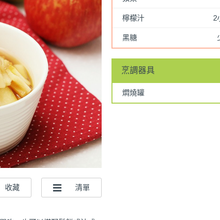
檸檬汁
2
黑糖
烹調器具
燜燒罐