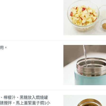
備用。
丁、檸檬汁、黑糖放入燜燒罐
快速攪拌，馬上蓋緊蓋子燜1小