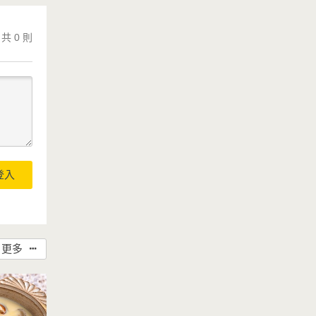
共 0 則
登入
更多