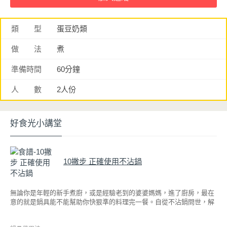
類 型
蛋豆奶類
做 法
煮
準備時間
60分鐘
人 數
2人份
好食光小講堂
10撇步 正確使用不沾鍋
無論你是年輕的新手煮廚，或是經驗老到的婆婆媽媽，進了廚房，最在
意的就是鍋具能不能幫助你快狠準的料理完一餐。自從不沾鍋問世，解
決了雞蛋、魚肉等沾鍋的問題後，就深受普羅大眾的喜愛，而鍋寶為了
讓大家食得安心放心，更將不沾鍋具送交SGS檢驗，獲得國家認證。也