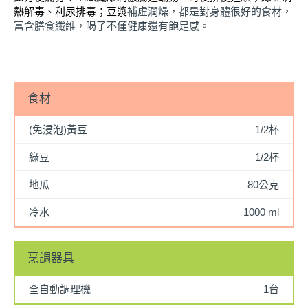
熱解毒、利尿排毒；豆漿
補虛潤燥，都是對身體很好的食材，
富含膳食纖維，喝了不僅健康還有飽足感。
食材
(免浸泡)黃豆
1/2杯
綠豆
1/2杯
地瓜
80公克
冷水
1000 ml
烹調器具
全自動調理機
1台