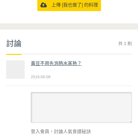
上傳 [我也做了] 的料理
討論
共 1 則
黃豆不用先泡熱水蒸熟？
2019-06-08
登入會員，討論人氣食譜秘訣