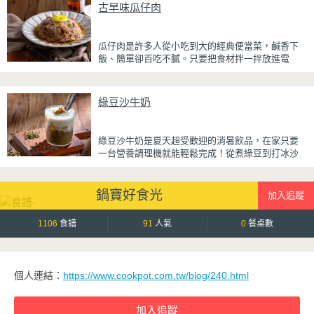
厚重，搭配帶微苦茶香的抹茶與香氣濃郁的黃豆
古早味瓜仔肉
粉，甜而不膩，層次更加豐富。
浸泡抹茶液的手指餅乾增加濕潤口感，每一口都能
瓜仔肉是許多人從小吃到大的經典便當菜，鹹香下
吃到淡淡的茶香。相較於傳統提拉米蘇，這款更清
飯、簡單卻百吃不膩。只要把食材拌一拌放進電
爽、更低負擔，無論是下午茶、飯後甜點，或是正
鍋，就能一鍋到底輕鬆完成，不用顧火和翻炒，很
在控制飲食卻想滿足甜點胃的你，都能大口享受這
適合夏天在家做來吃，省時又不用流汗。
份療癒又健康的日系點心。
綠豆沙牛奶
蒸好的瓜仔肉鮮嫩多汁，絞肉吸飽脆瓜醬汁的甘甜
鹹香，入口柔軟細緻，還能吃到脆瓜爽脆的口感。
蒜香醬汁與脆瓜獨特的甘甜完美融合，每一口都充
綠豆沙牛奶是夏天超受歡迎的消暑飲品，在家只要
滿濃濃古早味，帶便當、配稀飯、配白飯都好吃，
一台營養調理機就能輕鬆完成！從煮綠豆到打冰沙
讓人忍不住多扒好幾口飯，是一道簡單又美味的經
一機搞定，不用另外準備鍋子或果汁機，省時又方
典家常菜。
便~
鍋寶好食光
先把綠豆煮到綿密鬆軟，再攪打成綠豆沙，最後跟
牛奶混合均勻就完成~口感細緻滑順，入口帶有綠豆
天然清香，搭配濃郁奶香，冰冰喝清涼又消暑，炎
1106
食譜
91
人氣
0
餐桌數
炎夏日一定要喝一杯！
個人連結：
https://www.cookpot.com.tw/blog/240.html