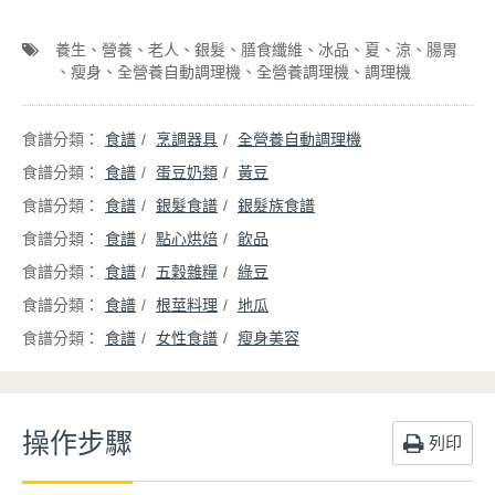
養生
營養
老人
銀髮
膳食纖維
冰品
夏
涼
腸胃
瘦身
全營養自動調理機
全營養調理機
調理機
食譜
烹調器具
全營養自動調理機
食譜
蛋豆奶類
黃豆
食譜
銀髮食譜
銀髮族食譜
食譜
點心烘焙
飲品
食譜
五穀雜糧
綠豆
食譜
根莖料理
地瓜
食譜
女性食譜
瘦身美容
操作步驟
列印