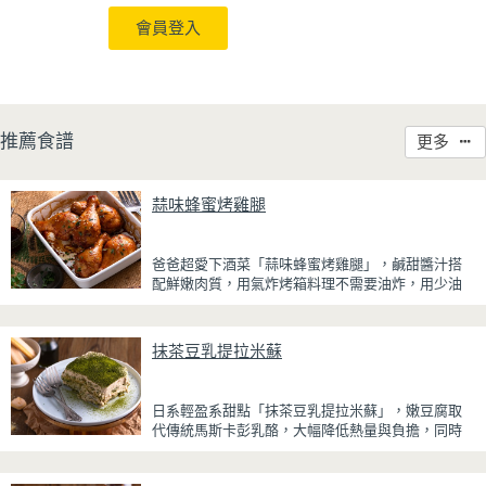
會員登入
推薦食譜
更多
蒜味蜂蜜烤雞腿
爸爸超愛下酒菜「蒜味蜂蜜烤雞腿」，鹹甜醬汁搭
配鮮嫩肉質，用氣炸烤箱料理不需要油炸，用少油
方式就能享受酥香美味，健康無負擔！
雞腿先以醬油、蜂蜜、蒜泥與香料醃製入味，再放
抹茶豆乳提拉米蘇
入氣炸烤箱烘烤，免油炸也能烤出外皮金黃微酥、
肉質多汁的完美口感。最後刷上一層蜂蜜蒜香醬，
讓雞皮散發迷人的焦糖光澤與蜂蜜的自然香甜，搭
日系輕盈系甜點「抹茶豆乳提拉米蘇」，嫩豆腐取
配冰涼啤酒更是絕配！無論是父親節、聚會或宵夜
代傳統馬斯卡彭乳酪，大幅降低熱量與負擔，同時
時光，在家就能輕鬆端出美味下酒菜。
保有綿密滑順的口感。豆腐與鮮奶油完美融合，想
更低熱量可以用希臘優格取代鮮奶油，入口輕盈不