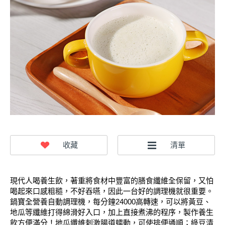
現代人喝養生飲，著重將食材中豐富的膳食纖維全保留，又怕
喝起來口感粗糙，不好吞嚥，因此一台好的調理機就很重要。
鍋寶全營養自動調理機，每分鐘
高轉速，可以將黃豆、
24000
地瓜等纖維打得綿滑好入口，加上直接煮沸的程序，製作養生
飲方便滿分！地瓜纖維刺激腸道蠕動，可使排便通順；綠豆清