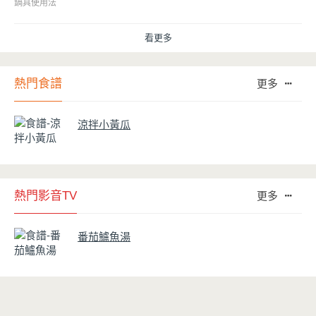
因此金鑽不沾系列的鍋具，更年年穩居銷售排行榜的前幾名。然而如何
鍋具使用法
用得正確、用得久，本文歸納出10點小撇步，立馬告訴您！
看更多
熱門食譜
更多
涼拌小黃瓜
熱門影音TV
更多
番茄鱸魚湯