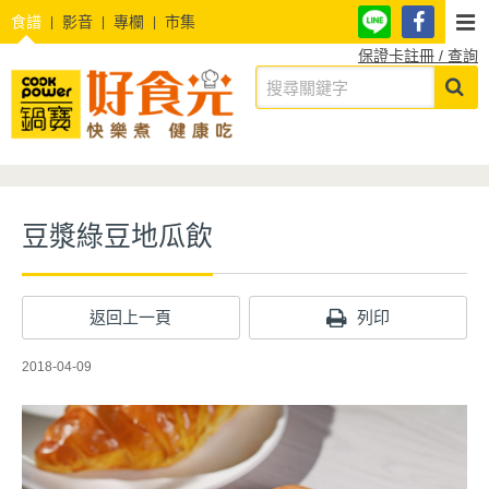
食譜
影音
專欄
市集
保證卡註冊 / 查詢
豆漿綠豆地瓜飲
返回上一頁
列印
2018-04-09