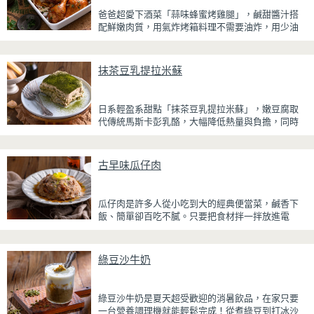
爸爸超愛下酒菜「蒜味蜂蜜烤雞腿」，鹹甜醬汁搭
配鮮嫩肉質，用氣炸烤箱料理不需要油炸，用少油
方式就能享受酥香美味，健康無負擔！
雞腿先以醬油、蜂蜜、蒜泥與香料醃製入味，再放
抹茶豆乳提拉米蘇
入氣炸烤箱烘烤，免油炸也能烤出外皮金黃微酥、
肉質多汁的完美口感。最後刷上一層蜂蜜蒜香醬，
讓雞皮散發迷人的焦糖光澤與蜂蜜的自然香甜，搭
日系輕盈系甜點「抹茶豆乳提拉米蘇」，嫩豆腐取
配冰涼啤酒更是絕配！無論是父親節、聚會或宵夜
代傳統馬斯卡彭乳酪，大幅降低熱量與負擔，同時
時光，在家就能輕鬆端出美味下酒菜。
保有綿密滑順的口感。豆腐與鮮奶油完美融合，想
更低熱量可以用希臘優格取代鮮奶油，入口輕盈不
厚重，搭配帶微苦茶香的抹茶與香氣濃郁的黃豆
古早味瓜仔肉
粉，甜而不膩，層次更加豐富。
浸泡抹茶液的手指餅乾增加濕潤口感，每一口都能
瓜仔肉是許多人從小吃到大的經典便當菜，鹹香下
吃到淡淡的茶香。相較於傳統提拉米蘇，這款更清
飯、簡單卻百吃不膩。只要把食材拌一拌放進電
爽、更低負擔，無論是下午茶、飯後甜點，或是正
鍋，就能一鍋到底輕鬆完成，不用顧火和翻炒，很
在控制飲食卻想滿足甜點胃的你，都能大口享受這
適合夏天在家做來吃，省時又不用流汗。
份療癒又健康的日系點心。
綠豆沙牛奶
蒸好的瓜仔肉鮮嫩多汁，絞肉吸飽脆瓜醬汁的甘甜
鹹香，入口柔軟細緻，還能吃到脆瓜爽脆的口感。
蒜香醬汁與脆瓜獨特的甘甜完美融合，每一口都充
綠豆沙牛奶是夏天超受歡迎的消暑飲品，在家只要
滿濃濃古早味，帶便當、配稀飯、配白飯都好吃，
一台營養調理機就能輕鬆完成！從煮綠豆到打冰沙
讓人忍不住多扒好幾口飯，是一道簡單又美味的經