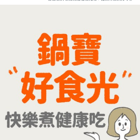
一機搞定，不用另外準備鍋子或果汁機，省時又方
典家常菜。
便~
先把綠豆煮到綿密鬆軟，再攪打成綠豆沙，最後跟
牛奶混合均勻就完成~口感細緻滑順，入口帶有綠豆
天然清香，搭配濃郁奶香，冰冰喝清涼又消暑，炎
炎夏日一定要喝一杯！