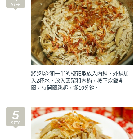
將步驟2和一半的櫻花蝦放入內鍋，外鍋加
入2杯水，放入蒸架和內鍋，按下炊飯開
關，待開關跳起，燜10分鐘。
5