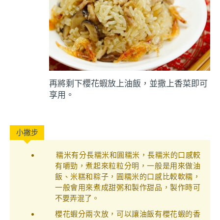
再將剩下櫻花蝦放上油飯，並撒上香菜即可
享用。
糯米有分長糯米和圓糯米，長糯米的口感較
有嚼勁，煮起來粒粒分明，一般是用來做油
飯、米糕和粽子，圓糯米的口感比較軟糯，
一般會用來煮成甜粥和製作甜品，製作時可
不要弄混了。
櫻花蝦分兩次放，可以讓油飯有櫻花蝦的香