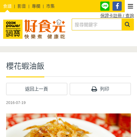
食譜
影音
專欄
市集
保證卡註冊 / 查詢
櫻花蝦油飯
返回上一頁
列印
2016-07-19