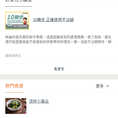
10撇步 正確使用不沾鍋
無論你是年輕的新手煮廚，或是經驗老到的婆婆媽媽，進了廚房，最在
意的就是鍋具能不能幫助你快狠準的料理完一餐。自從不沾鍋問世，解
決了雞蛋、魚肉等沾鍋的問題後，就深受普羅大眾的喜愛，而鍋寶為了
讓大家食得安心放心，更將不沾鍋具送交SGS檢驗，獲得國家認證。也
因此金鑽不沾系列的鍋具，更年年穩居銷售排行榜的前幾名。然而如何
鍋具使用法
用得正確、用得久，本文歸納出10點小撇步，立馬告訴您！
看更多
熱門食譜
更多
涼拌小黃瓜