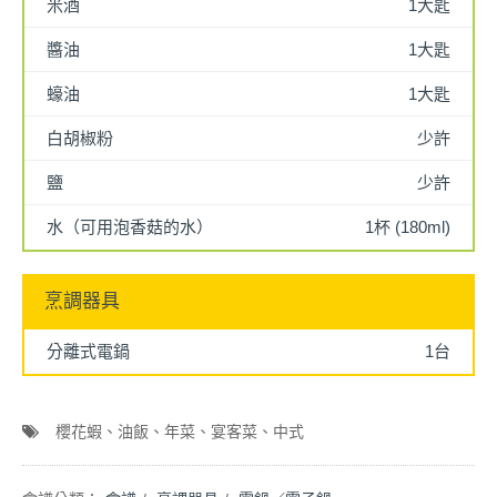
米酒
1大匙
醬油
1大匙
蠔油
1大匙
白胡椒粉
少許
鹽
少許
水（可用泡香菇的水）
1杯 (180ml)
烹調器具
分離式電鍋
1台
櫻花蝦
油飯
年菜
宴客菜
中式