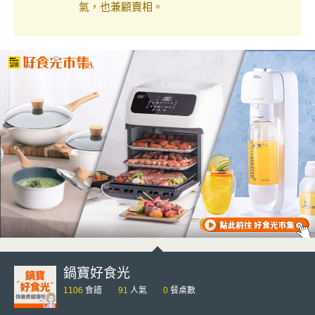
氣，也兼顧賣相。
鍋寶好食光
1106
食譜
91
人氣
0
餐桌數