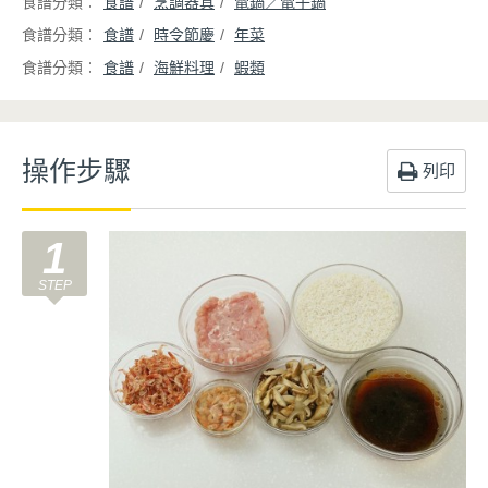
食譜
烹調器具
電鍋／電子鍋
食譜
時令節慶
年菜
食譜
海鮮料理
蝦類
操作步驟
列印
1