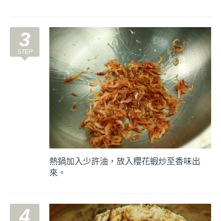
3
熱鍋加入少許油，放入櫻花蝦炒至香味出
來。
4