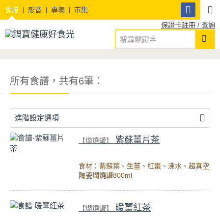
食譜
影音
專欄
市集
保證卡註冊 / 查詢
所有食譜，共有6筆：
進階設定選項
紫蘇薑片茶
【燜燒罐】
食材：紫蘇葉、生薑、紅棗、沸水、超真空
陶瓷燜燒罐800ml
暖薑紅茶
【燜燒罐】