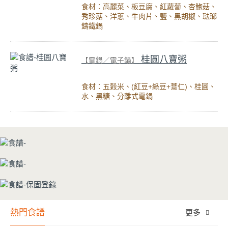
食材：高麗菜、板豆腐、紅蘿蔔、杏鮑菇、
秀珍菇、洋蔥、牛肉片、鹽、黑胡椒、琺瑯
鑄鐵鍋
桂圓八寶粥
【電鍋／電子鍋】
食材：五穀米、(紅豆+綠豆+薏仁)、桂圓、
水、黑糖、分離式電鍋
熱門食譜
更多