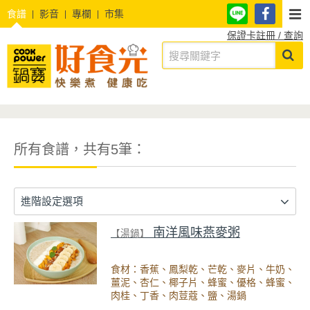
食譜
影音
專欄
市集
保證卡註冊 / 查詢
所有食譜，共有5筆：
進階設定選項
南洋風味燕麥粥
【湯鍋】
食材：香蕉、鳳梨乾、芒乾、麥片、牛奶、
薑泥、杏仁、椰子片、蜂蜜、優格、蜂蜜、
肉桂、丁香、肉荳蔻、鹽、湯鍋