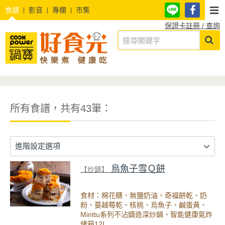
食譜
影音
專欄
市集
保證卡註冊 / 查詢
所有食譜，共有43筆：
進階設定選項
烏魚子雪Ｑ餅
【炒鍋】
食材：棉花糖、無鹽奶油、奇福餅乾、奶
粉、蔓越莓乾、核桃、烏魚子、鹹蛋黃、
Minttu系列不沾鑄造深炒鍋、智能健康氣炸
烤箱12L