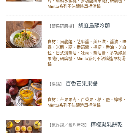
片、罐頭水蜜桃、多功能蔬果隨行研磨機、
Minttu系列不沾鑄造單柄湯鍋
胡麻烏龍冷麵
【蔬果研磨機】
食材：烏龍麵、芝麻醬、美乃滋、醬油、味
霖、米醋、糖、番茄醬、檸檬、香油、芝麻
粒、日式淡醬油、味霖、醬油膏、多功能蔬
果隨行研磨機、Minttu系列不沾鑄造單柄湯
鍋
百香芒果果醬
【湯鍋】
食材：芒果果肉、百香果、糖、鹽、檸檬、
Minttu系列不沾鑄造單柄湯鍋
檸檬凝乳餅乾
【氣炸鍋／氣炸烤箱】