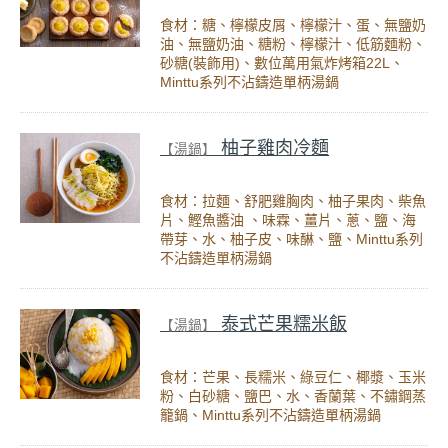
食材：糖、檸檬皮屑、檸檬汁、蛋、無鹽奶
油、無鹽奶油、糖粉、檸檬汁、低筋麵粉、
砂糖(裝飾用)、數位萬用氣炸烤箱22L、
Minttu系列不沾鑄造單柄湯鍋
柚子雞肉冷麵
【湯鍋】
食材：拉麵、舒肥雞胸肉、柚子果肉、柴魚
片、鰹魚醬油 、味霖、薑片、蔥、鹽、海
帶芽、水、柚子皮、味醂、鹽、Minttu系列
不沾鑄造單柄湯鍋
泰式芒果糯米飯
【湯鍋】
食材：芒果、長糯米、綠豆仁、椰漿、玉米
粉、白砂糖、鹽巴、水、香蘭葉、不鏽鋼蒸
籠鍋、Minttu系列不沾鑄造單柄湯鍋