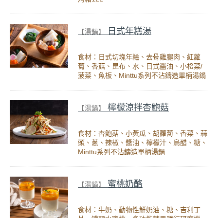
日式年糕湯
【湯鍋】
食材：日式切塊年糕、去骨雞腿肉、紅蘿
蔔、香菇、昆布、水、日式醬油、小松菜/
菠菜、魚板、Minttu系列不沾鑄造單柄湯鍋
檸檬涼拌杏鮑菇
【湯鍋】
食材：杏鮑菇、小黃瓜、胡蘿蔔、香菜、蒜
頭、蔥、辣椒、醬油、檸檬汁、烏醋、糖、
Minttu系列不沾鑄造單柄湯鍋
蜜桃奶酪
【湯鍋】
食材：牛奶、動物性鮮奶油、糖、吉利丁