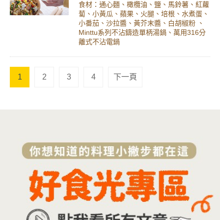
食材：通心麵、橄欖油、鹽、馬鈴薯、紅蘿
蔔、小黃瓜、蘋果、火腿、培根、水煮蛋、
小番茄、沙拉醬、黃芥末醬、白胡椒粉 、
Minttu系列不沾鑄造單柄湯鍋、萬用316分
離式不沾電鍋
1
2
3
4
下一頁