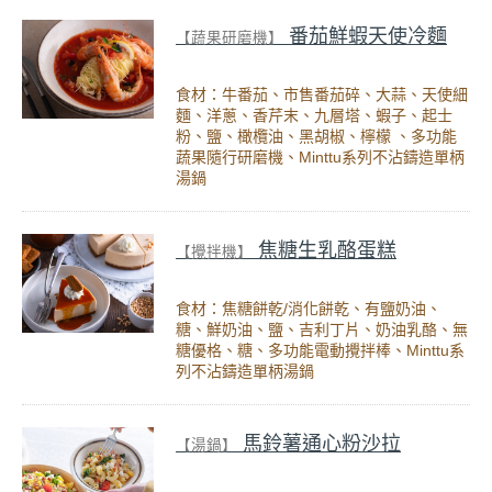
番茄鮮蝦天使冷麵
【蔬果研磨機】
食材：牛番茄、市售番茄碎、大蒜、天使細
麵、洋蔥、香芹末、九層塔、蝦子、起士
粉、鹽、橄欖油、黑胡椒、檸檬 、多功能
蔬果隨行研磨機、Minttu系列不沾鑄造單柄
湯鍋
焦糖生乳酪蛋糕
【攪拌機】
食材：焦糖餅乾/消化餅乾、有鹽奶油、
糖、鮮奶油、鹽、吉利丁片、奶油乳酪、無
糖優格、糖、多功能電動攪拌棒、Minttu系
列不沾鑄造單柄湯鍋
馬鈴薯通心粉沙拉
【湯鍋】