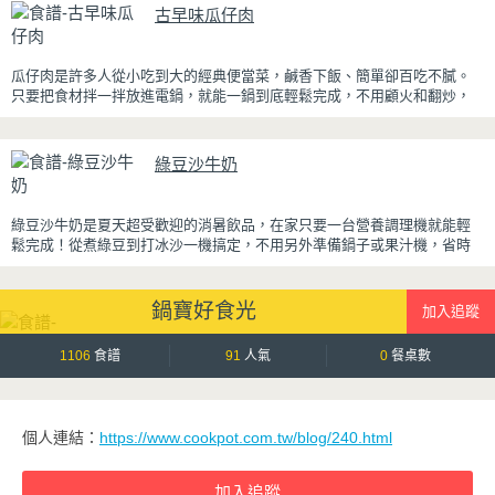
厚重，搭配帶微苦茶香的抹茶與香氣濃郁的黃豆
古早味瓜仔肉
粉，甜而不膩，層次更加豐富。
浸泡抹茶液的手指餅乾增加濕潤口感，每一口都能
瓜仔肉是許多人從小吃到大的經典便當菜，鹹香下飯、簡單卻百吃不膩。
吃到淡淡的茶香。相較於傳統提拉米蘇，這款更清
只要把食材拌一拌放進電鍋，就能一鍋到底輕鬆完成，不用顧火和翻炒，
爽、更低負擔，無論是下午茶、飯後甜點，或是正
很適合夏天在家做來吃，省時又不用流汗。
在控制飲食卻想滿足甜點胃的你，都能大口享受這
份療癒又健康的日系點心。
蒸好的瓜仔肉鮮嫩多汁，絞肉吸飽脆瓜醬汁的甘甜鹹香，入口柔軟細緻，
綠豆沙牛奶
還能吃到脆瓜爽脆的口感。蒜香醬汁與脆瓜獨特的甘甜完美融合，每一口
都充滿濃濃古早味，帶便當、配稀飯、配白飯都好吃，讓人忍不住多扒好
幾口飯，是一道簡單又美味的經典家常菜。
綠豆沙牛奶是夏天超受歡迎的消暑飲品，在家只要一台營養調理機就能輕
鬆完成！從煮綠豆到打冰沙一機搞定，不用另外準備鍋子或果汁機，省時
又方便~
先把綠豆煮到綿密鬆軟，再攪打成綠豆沙，最後跟牛奶混合均勻就完成~口
鍋寶好食光
感細緻滑順，入口帶有綠豆天然清香，搭配濃郁奶香，冰冰喝清涼又消
暑，炎炎夏日一定要喝一杯！
1106
食譜
91
人氣
0
餐桌數
個人連結：
https://www.cookpot.com.tw/blog/240.html