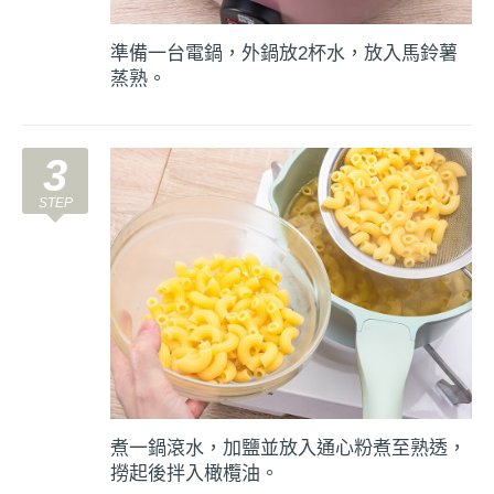
準備一台電鍋，外鍋放2杯水，放入馬鈴薯
蒸熟。
3
煮一鍋滾水，加鹽並放入通心粉煮至熟透，
撈起後拌入橄欖油。