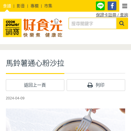
食譜
影音
專欄
市集
保證卡註冊 / 查詢
馬鈴薯通心粉沙拉
返回上一頁
列印
2024-04-09