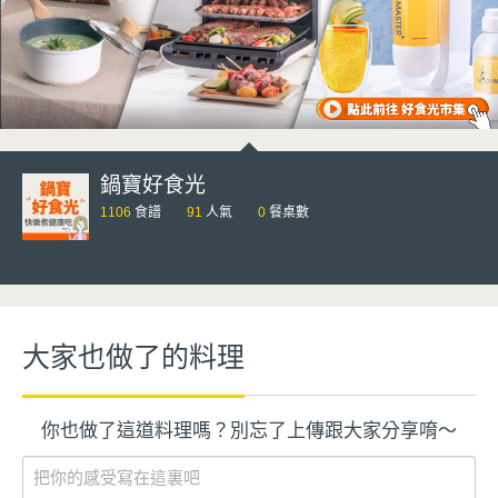
鍋寶好食光
1106
食譜
91
人氣
0
餐桌數
大家也做了的料理
你也做了這道料理嗎？別忘了上傳跟大家分享唷～