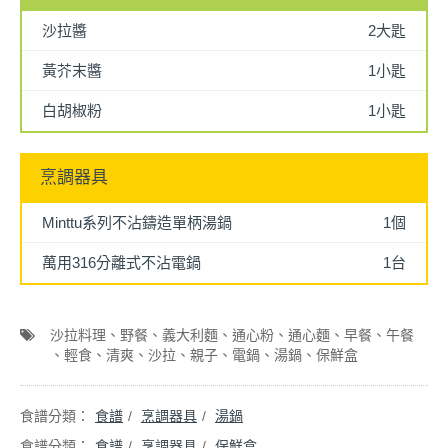
沙拉醬
2大匙
黃芥末醬
1小匙
白胡椒粉
1小匙
烹調器具
Minttu系列不沾鑄造單柄湯鍋
1個
萬用316分離式不沾電鍋
1台
沙拉料理
野餐
義大利麵
通心粉
通心麵
早餐
午餐
輕食
清爽
沙拉
親子
電鍋
湯鍋
保鮮盒
食譜
烹調器具
湯鍋
食譜
烹調器具
保鮮盒