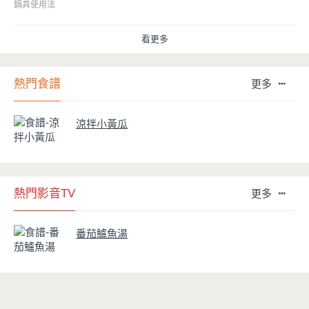
因此金鑽不沾系列的鍋具，更年年穩居銷售排行榜的前幾名。然而如何
鍋具使用法
用得正確、用得久，本文歸納出10點小撇步，立馬告訴您！
看更多
熱門食譜
更多
涼拌小黃瓜
熱門影音TV
更多
番茄鱸魚湯