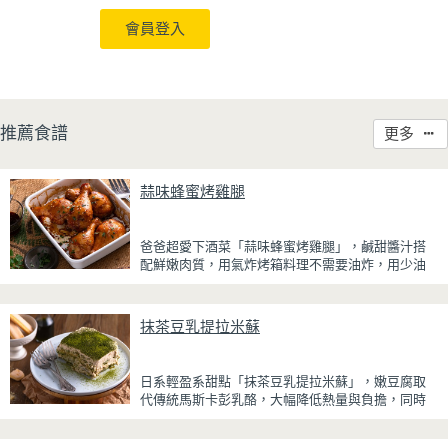
會員登入
推薦食譜
更多
蒜味蜂蜜烤雞腿
爸爸超愛下酒菜「蒜味蜂蜜烤雞腿」，鹹甜醬汁搭
配鮮嫩肉質，用氣炸烤箱料理不需要油炸，用少油
方式就能享受酥香美味，健康無負擔！
雞腿先以醬油、蜂蜜、蒜泥與香料醃製入味，再放
抹茶豆乳提拉米蘇
入氣炸烤箱烘烤，免油炸也能烤出外皮金黃微酥、
肉質多汁的完美口感。最後刷上一層蜂蜜蒜香醬，
讓雞皮散發迷人的焦糖光澤與蜂蜜的自然香甜，搭
日系輕盈系甜點「抹茶豆乳提拉米蘇」，嫩豆腐取
配冰涼啤酒更是絕配！無論是父親節、聚會或宵夜
代傳統馬斯卡彭乳酪，大幅降低熱量與負擔，同時
時光，在家就能輕鬆端出美味下酒菜。
保有綿密滑順的口感。豆腐與鮮奶油完美融合，想
更低熱量可以用希臘優格取代鮮奶油，入口輕盈不