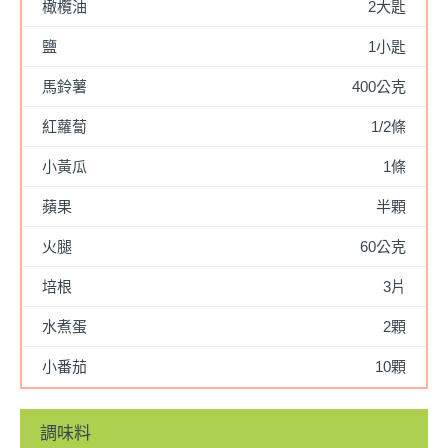
橄欖油
2大匙
鹽
1小匙
馬鈴薯
400公克
紅蘿蔔
1/2條
小黃瓜
1條
蘋果
半顆
火腿
60公克
培根
3片
水煮蛋
2顆
小番茄
10顆
調味料