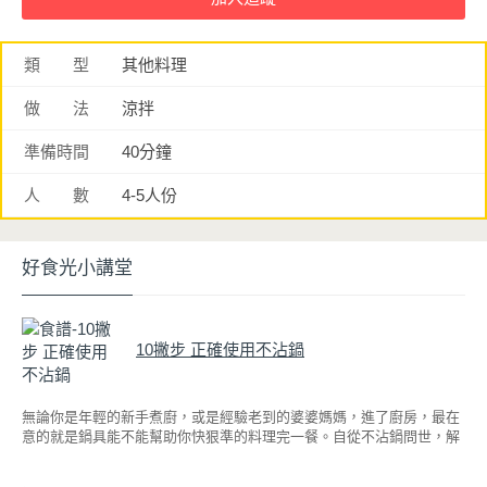
類 型
其他料理
做 法
涼拌
準備時間
40分鐘
人 數
4-5人份
好食光小講堂
10撇步 正確使用不沾鍋
無論你是年輕的新手煮廚，或是經驗老到的婆婆媽媽，進了廚房，最在
意的就是鍋具能不能幫助你快狠準的料理完一餐。自從不沾鍋問世，解
決了雞蛋、魚肉等沾鍋的問題後，就深受普羅大眾的喜愛，而鍋寶為了
讓大家食得安心放心，更將不沾鍋具送交SGS檢驗，獲得國家認證。也