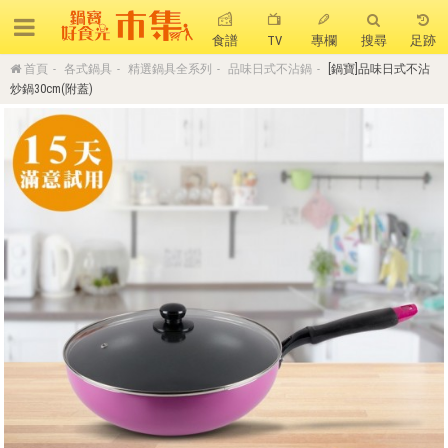
食譜
TV
專欄
搜尋
足跡
首頁
各式鍋具
精選鍋具全系列
品味日式不沾鍋
[鍋寶]品味日式不沾
搜 尋
炒鍋30cm(附蓋)
熱門搜尋
聚油不沾鍋
全球通吹風機
陶瓷不沾電鍋
珍珠粗吸管杯
可微波保鮮盒
大理石不沾鍋
分隔便當盒
金鑽不沾鍋
氣炸烤箱