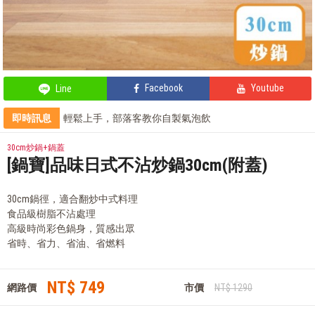
Facebook
Youtube
Line
即時訊息
輕鬆上手，部落客教你自製氣泡飲
全站單筆消費滿額現享88折⚡
鍋寶商品安心保證❤️
30cm炒鍋+鍋蓋
部落客的電鍋料理，蒸的很簡單
[鍋寶]品味日式不沾炒鍋30cm(附蓋)
30cm鍋徑，適合翻炒中式料理
食品級樹脂不沾處理
高級時尚彩色鍋身，質感出眾
省時、省力、省油、省燃料
NT$ 749
網路價
市價
NT$ 1290