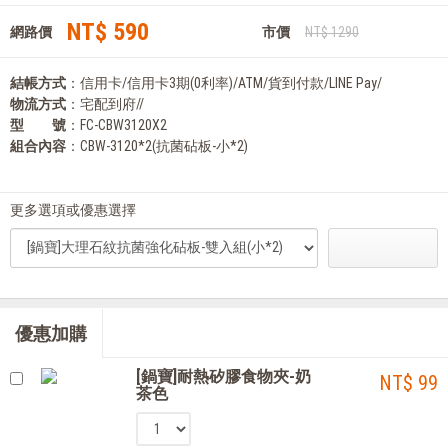
NT$ 590
網路價
市價
NT$ 1290
結帳方式
：信用卡/信用卡3期(0利率)/ATM/貨到付款/LINE Pay/
物流方式
：宅配到府//
型 號
：FC-CBW3120X2
組合內容
：CBW-3120*2(抗菌砧板-小*2)
更多選項或優惠選擇
優惠加購
[鍋寶]耐熱矽膠食物夾-奶
NT$ 99
茶色