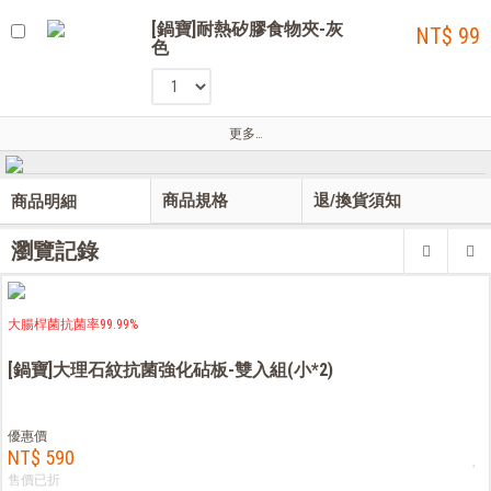
[鍋寶]耐熱矽膠食物夾-灰
NT$ 99
色
更多…
商品規格
退/換貨須知
商品明細
瀏覽記錄
大腸桿菌抗菌率99.99%
[鍋寶]大理石紋抗菌強化砧板-雙入組(小*2)
優惠價
NT$ 590
售價已折