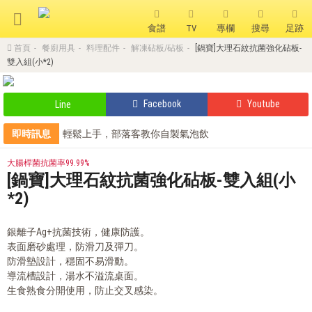
食譜
TV
專欄
搜尋
足跡
首頁
餐廚用具
料理配件
解凍砧板/砧板
[鍋寶]大理石紋抗菌強化砧板-
搜 尋
雙入組(小*2)
熱門搜尋
Facebook
Youtube
Line
聚油不沾鍋
全球通吹風機
陶瓷不沾電鍋
即時訊息
輕鬆上手，部落客教你自製氣泡飲
全站單筆消費滿額現享88折⚡
珍珠粗吸管杯
可微波保鮮盒
大理石不沾鍋
鍋寶商品安心保證❤️
大腸桿菌抗菌率99.99%
部落客的氣炸私房菜，不藏私分享
[鍋寶]大理石紋抗菌強化砧板-雙入組(小
分隔便當盒
金鑽不沾鍋
氣炸烤箱
*2)
銀離子Ag+抗菌技術，健康防護。
表面磨砂處理，防滑刀及彈刀。
防滑墊設計，穩固不易滑動。
導流槽設計，湯水不溢流桌面。
生食熟食分開使用，防止交叉感染。