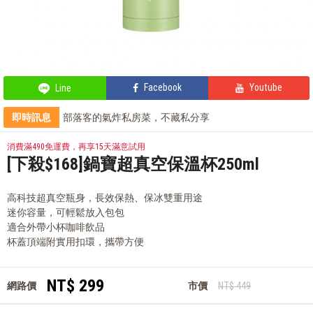
Facebook
Youtube
Line
即時訊息
部落客的氣炸私房菜，不藏私分享
會員獨享 滿千折百！
部落客的星級料理，就靠這台IH電子鍋
消費滿490免運費，再享15天滿意試用
輕鬆上手，部落客教你自製氣泡飲
[下殺$168]鍋寶超真空保溫杯250ml
高科技超真空瓶身，長效保熱、保冰雙重用途
迷你容量，可輕鬆放入包包
適合外帶小杯咖啡飲品
杯蓋頂端附實用扣環，攜帶方便
NT$ 299
網路價
市價
NT$ 449