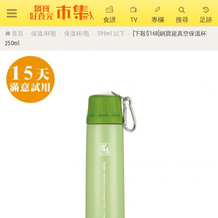
食譜
TV
專欄
搜尋
足跡
首頁
保溫/杯瓶
保溫杯/瓶
399ml 以下
[下殺$168]鍋寶超真空保溫杯
搜 尋
250ml
熱門搜尋
聚油不沾鍋
全球通吹風機
陶瓷不沾電鍋
珍珠粗吸管杯
可微波保鮮盒
大理石不沾鍋
分隔便當盒
金鑽不沾鍋
氣炸烤箱