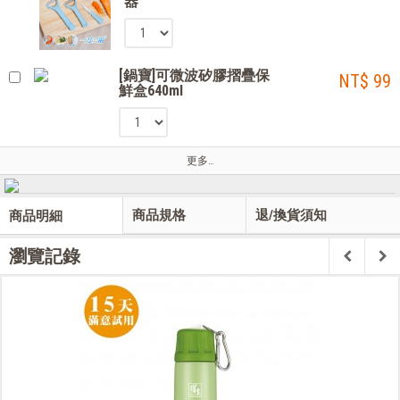
器
[鍋寶]可微波矽膠摺疊保
NT$ 99
鮮盒640ml
更多…
商品規格
退/換貨須知
商品明細
瀏覽記錄