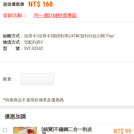
NT$ 168
超值優惠價
促銷活動：
均一價$168特賣專區
結帳方式
：信用卡/信用卡3期(0利率)/ATM/貨到付款/LINE Pay/
物流方式
：宅配到府//
型 號
：SVC-025GC
數量：
*特惠商品不適用折價券及優惠碼
優惠加購
[鍋寶]不鏽鋼二合一削皮
NT$ 99