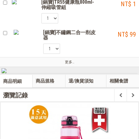
[鍋寶]TR55健康瓶800ml-
NT$ 1
伸縮吸管組
[鍋寶]不鏽鋼二合一削皮
NT$ 99
器
更多…
商品規格
退/換貨須知
相關食譜
商品明細
瀏覽記錄