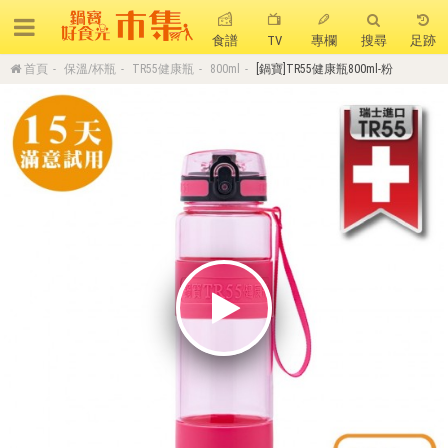
食譜
TV
專欄
搜尋
足跡
首頁
保溫/杯瓶
TR55健康瓶
800ml
[鍋寶]TR55健康瓶800ml-粉
搜 尋
熱門搜尋
聚油不沾鍋
全球通吹風機
陶瓷不沾電鍋
珍珠粗吸管杯
可微波保鮮盒
大理石不沾鍋
分隔便當盒
金鑽不沾鍋
氣炸烤箱