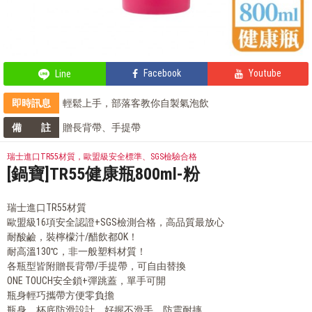
Facebook
Youtube
Line
即時訊息
輕鬆上手，部落客教你自製氣泡飲
鍋寶商品安心保證❤️
備 註
贈長背帶、手提帶
部落客的氣炸私房菜，不藏私分享
會員獨享 滿千折百！
瑞士進口TR55材質，歐盟級安全標準、SGS檢驗合格
[鍋寶]TR55健康瓶800ml-粉
瑞士進口TR55材質
歐盟級16項安全認證+SGS檢測合格，高品質最放心
耐酸鹼，裝檸檬汁/醋飲都OK！
耐高溫130℃，非一般塑料材質！
各瓶型皆附贈長背帶/手提帶，可自由替換
ONE TOUCH安全鎖+彈跳蓋，單手可開
瓶身輕巧攜帶方便零負擔
瓶身、杯底防滑設計，好握不滑手、防震耐摔