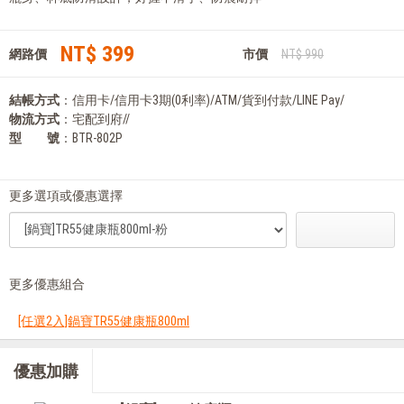
NT$ 399
網路價
市價
NT$ 990
結帳方式
：信用卡/信用卡3期(0利率)/ATM/貨到付款/LINE Pay/
物流方式
：宅配到府//
型 號
：BTR-802P
更多選項或優惠選擇
更多優惠組合
[任選2入]鍋寶TR55健康瓶800ml
優惠加購