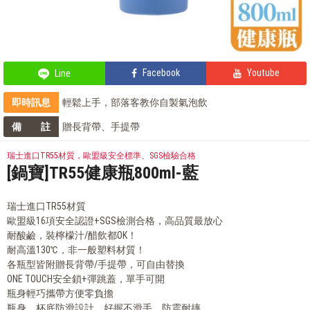
Facebook
Youtube
Line
即時訊息
輕鬆上手，部落客教你自製氣泡飲
部落客的星級料理，就靠這台IH電子鍋
備 註
贈長背帶、手提帶
會員獨享 滿千折百！
全站單筆消費滿額現享88折⚡
瑞士進口TR55材質，歐盟級安全標準、SGS檢驗合格
[鍋寶]TR55健康瓶800ml-藍
瑞士進口TR55材質
歐盟級16項安全認證+SGS檢測合格，高品質最放心
耐酸鹼，裝檸檬汁/醋飲都OK！
耐高溫130℃，非一般塑料材質！
各瓶型皆附贈長背帶/手提帶，可自由替換
ONE TOUCH安全鎖+彈跳蓋，單手可開
瓶身輕巧攜帶方便零負擔
瓶身、杯底防滑設計，好握不滑手、防震耐摔