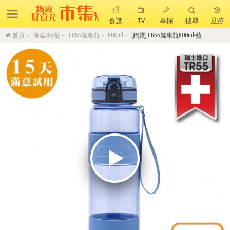
食譜
TV
專欄
搜尋
足跡
首頁
保溫/杯瓶
TR55健康瓶
800ml
[鍋寶]TR55健康瓶800ml-藍
搜 尋
熱門搜尋
聚油不沾鍋
全球通吹風機
陶瓷不沾電鍋
珍珠粗吸管杯
可微波保鮮盒
大理石不沾鍋
分隔便當盒
金鑽不沾鍋
氣炸烤箱