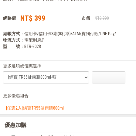
NT$ 399
網路價
市價
NT$ 990
結帳方式
：信用卡/信用卡3期(0利率)/ATM/貨到付款/LINE Pay/
物流方式
：宅配到府//
型 號
：BTR-802B
更多選項或優惠選擇
更多優惠組合
[任選2入]鍋寶TR55健康瓶800ml
優惠加購