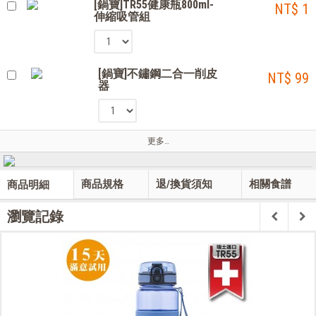
[鍋寶]TR55健康瓶800ml-
NT$ 1
伸縮吸管組
[鍋寶]不鏽鋼二合一削皮
NT$ 99
器
更多…
商品規格
退/換貨須知
相關食譜
商品明細
瀏覽記錄