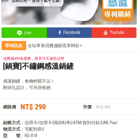
Facebook
Youtube
Line
即時訊息
全站單筆消費滿額現享88折⚡
會員獨享 滿千折百！
部落客的氣炸私房菜，不藏私分享
消費滿490免運費，再享15天滿意試用
鍋寶商品安心保證❤️
[鍋寶]不鏽鋼感溫鍋鏟
感溫鍋鏟，食物輕鬆不沾！
附掛孔設計，可吊掛收納
NT$ 290
網路價
市價
NT$ 499
結帳方式
：信用卡/信用卡3期(0利率)/ATM/貨到付款/LINE Pay/
物流方式
：宅配到府//
型 號
：RG-018