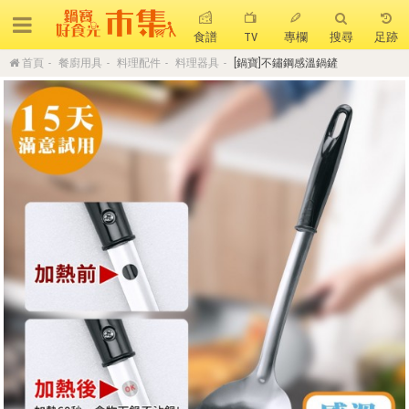
食譜
TV
專欄
搜尋
足跡
首頁
餐廚用具
料理配件
料理器具
[鍋寶]不鏽鋼感溫鍋鏟
搜 尋
熱門搜尋
聚油不沾鍋
全球通吹風機
陶瓷不沾電鍋
珍珠粗吸管杯
可微波保鮮盒
大理石不沾鍋
分隔便當盒
金鑽不沾鍋
氣炸烤箱