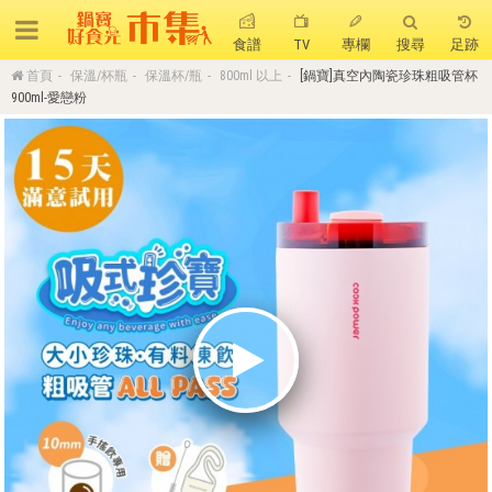
食譜
TV
專欄
搜尋
足跡
首頁
保溫/杯瓶
保溫杯/瓶
800ml 以上
[鍋寶]真空內陶瓷珍珠粗吸管杯
搜 尋
900ml-愛戀粉
熱門搜尋
聚油不沾鍋
全球通吹風機
陶瓷不沾電鍋
珍珠粗吸管杯
可微波保鮮盒
大理石不沾鍋
分隔便當盒
金鑽不沾鍋
氣炸烤箱