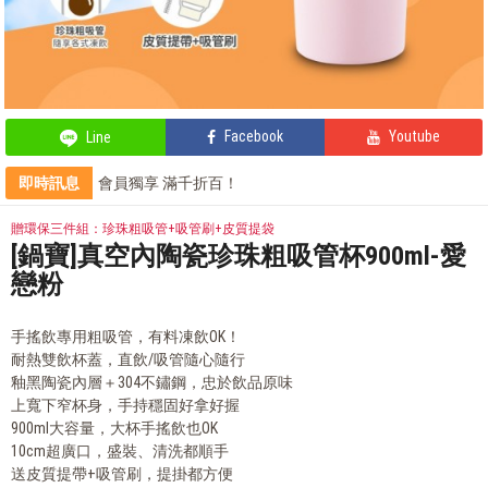
Facebook
Youtube
Line
即時訊息
會員獨享 滿千折百！
部落客的電鍋料理，蒸的很簡單
部落客的星級料理，就靠這台IH電子鍋
贈環保三件組：珍珠粗吸管+吸管刷+皮質提袋
部落客的氣炸私房菜，不藏私分享
[鍋寶]真空內陶瓷珍珠粗吸管杯900ml-愛
戀粉
手搖飲專用粗吸管，有料凍飲OK！
耐熱雙飲杯蓋，直飲/吸管隨心隨行
釉黑陶瓷內層＋304不鏽鋼，忠於飲品原味
上寬下窄杯身，手持穩固好拿好握
900ml大容量，大杯手搖飲也OK
10cm超廣口，盛裝、清洗都順手
送皮質提帶+吸管刷，提掛都方便