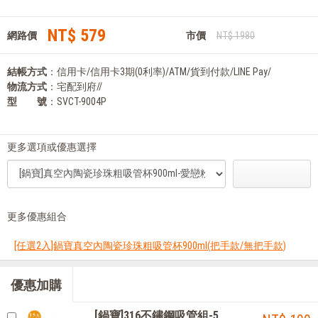
NT$ 579
網路價
市價
NT$ 1980
結帳方式
：信用卡/信用卡3期(0利率)/ATM/貨到付款/LINE Pay/
物流方式
：宅配到府//
型 號
：SVCT-9004P
更多選項或優惠選擇
更多優惠組合
[任選2入]鍋寶真空內陶瓷珍珠粗吸管杯900ml(把手款/無把手款)
優惠加購
[鍋寶]316不鏽鋼吸管組-5