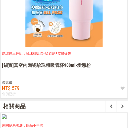
贈環保三件組：珍珠粗吸管+吸管刷+皮質提袋
[鍋寶]真空內陶瓷珍珠粗吸管杯900ml-愛戀粉
優惠價
NT$ 579
售價已折
相關商品
黑陶瓷易潔層，飲品不串味