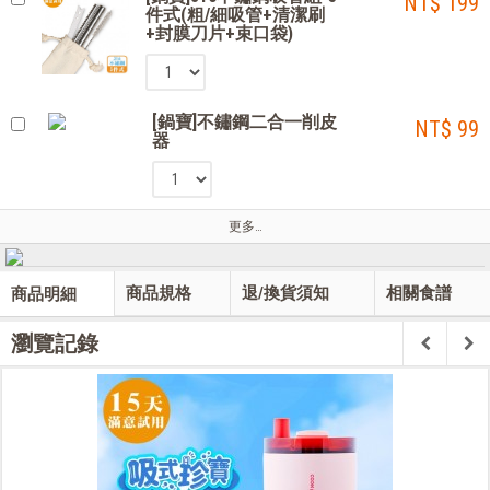
NT$ 199
件式(粗/細吸管+清潔刷
+封膜刀片+束口袋)
[鍋寶]不鏽鋼二合一削皮
NT$ 99
器
更多…
商品規格
退/換貨須知
相關食譜
商品明細
瀏覽記錄