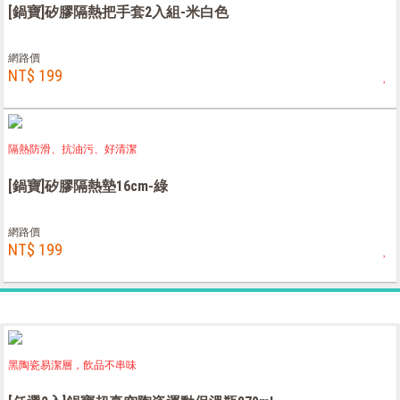
[鍋寶]矽膠隔熱把手套2入組-米白色
網路價
NT$ 199
隔熱防滑、抗油污、好清潔
[鍋寶]矽膠隔熱墊16cm-綠
網路價
NT$ 199
黑陶瓷易潔層，飲品不串味