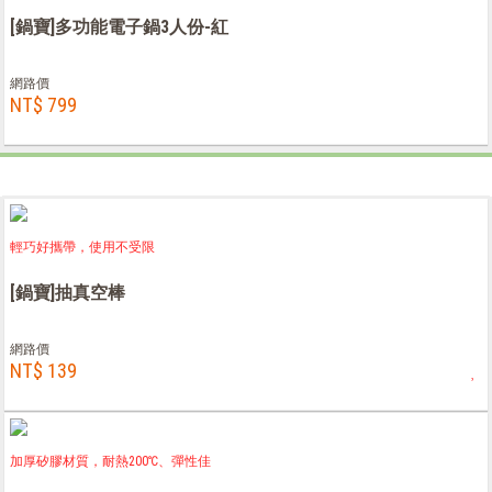
[鍋寶]多功能電子鍋3人份-紅
網路價
NT$ 799
輕巧好攜帶，使用不受限
[鍋寶]抽真空棒
網路價
NT$ 139
加厚矽膠材質，耐熱200℃、彈性佳