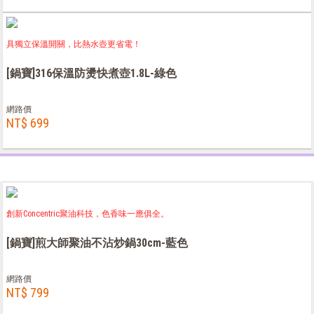
具獨立保溫開關，比熱水壺更省電！
[鍋寶]316保溫防燙快煮壺1.8L-綠色
網路價
NT$ 699
創新Concentric聚油科技，色香味一應俱全。
[鍋寶]煎大師聚油不沾炒鍋30cm-藍色
網路價
NT$ 799