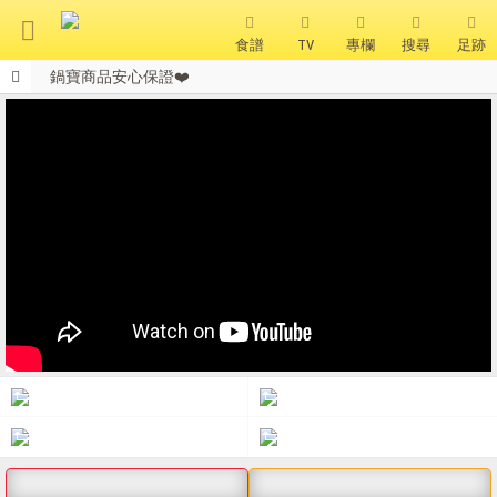
食譜
TV
專欄
搜尋
足跡
鍋寶商品安心保證❤️
搜 尋
全站單筆消費滿額現享88折⚡
會員獨享 滿千折百！
熱門搜尋
聚油不沾鍋
全球通吹風機
陶瓷不沾電鍋
珍珠粗吸管杯
可微波保鮮盒
大理石不沾鍋
分隔便當盒
金鑽不沾鍋
氣炸烤箱
熱銷推薦
精選食譜