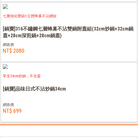
七層強化壓鑄+立體蜂巢不沾網紋
[鍋寶]316不鏽鋼七層蜂巢不沾雙鍋附蓋組(32cm炒鍋+32cm鍋
蓋+28cm深煎鍋+28cm鍋蓋)
網路價
NT$ 2080
單支34cm炒鍋，不含蓋
[鍋寶]品味日式不沾炒鍋34cm
網路價
NT$ 699