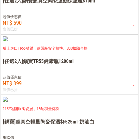
[任選2入]鍋寶超真空陶瓷運動保溫瓶870ml
超值優惠價
NT$ 690
售價已折
瑞士進口TR55材質，歐盟級安全標準、SGS檢驗合格
[任選2入]鍋寶TR55健康瓶1200ml
超值優惠價
NT$ 899
售價已折
316不鏽鋼+陶瓷層，165g羽量杯身
[鍋寶]超真空輕量陶瓷保溫杯525ml-奶油白
網路價