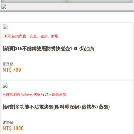
316不鏽鋼內膽，安全、健康、耐用
[鍋寶]316不鏽鋼雙層防燙快煮壺1.8L-奶油黃
網路價
NT$ 799
分離式料理深鍋+煎烤盤+304不鏽鋼蒸盤
[鍋寶]多功能不沾電烤盤(附料理深鍋+煎烤盤+蒸盤)
網路價
NT$ 1880