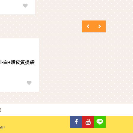
ml-白+贈皮質提袋
們
MP
.