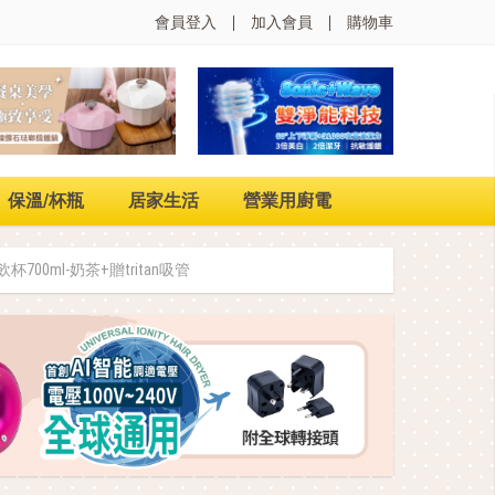
會員登入
加入會員
購物車
保溫/杯瓶
居家生活
營業用廚電
700ml-奶茶+贈tritan吸管