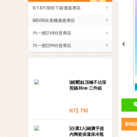
8/7-8/9 限時下殺優惠專區
MIDORI吹風機優惠專區
均一價$168特賣專區
均一價$299特賣專區
熱銷商品
[鍋寶]鈦頂極不沾深
煎鍋30cm-三件組
NT$ 790
即時
[任選2入]鍋寶手提
內陶瓷保溫保冷瓶