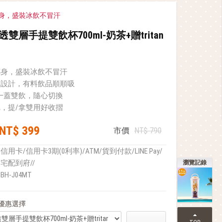
身，盛裝冰飲不冒汗
透雙層手提雙飲杯700ml-奶茶+贈tritan
杯身，盛裝冰飲不冒汗
管設計，有料飲品順順吸
一蓋雙飲，隨心切換
，提/拿雙用好收摺
NT$ 399
市價
NT$ 790
信用卡/信用卡3期(0利率)/ATM/貨到付款/LINE Pay/
宅配到府//
瀏覽記錄
BH-J04MT
優惠選擇