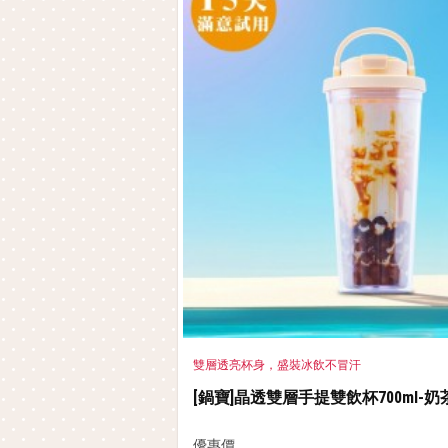
雙層透亮杯身，盛裝冰飲不冒汗
[鍋寶]晶透雙層手提雙飲杯700ml-奶茶+
優惠價