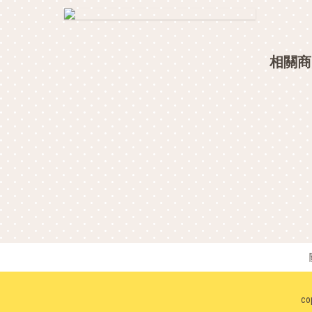
相關商
co