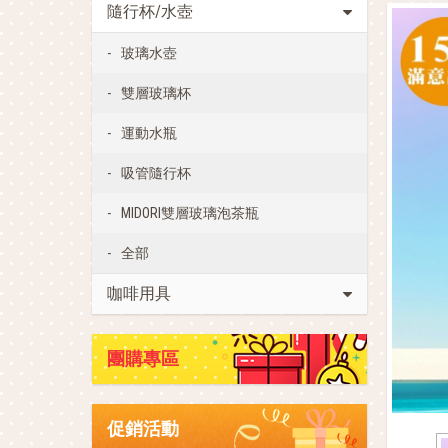
隨行杯/水壺
玻璃水壺
雙層玻璃杯
運動水瓶
吸管隨行杯
MIDORI雙層玻璃泡茶瓶
全部
咖啡用具
團購專區
促銷活動