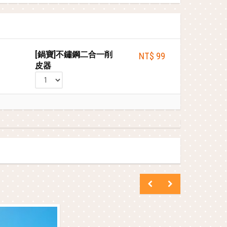
[鍋寶]不鏽鋼二合一削
NT$ 99
皮器