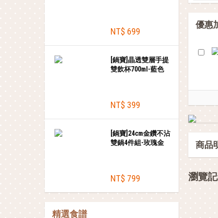
780ml
優惠
NT$ 699
[鍋寶]晶透雙層手提
雙飲杯700ml-藍色
+贈tritan吸管
NT$ 399
[鍋寶]24cm金鑽不沾
雙鍋4件組-玫瑰金
商品
瀏覽記
NT$ 799
精選食譜