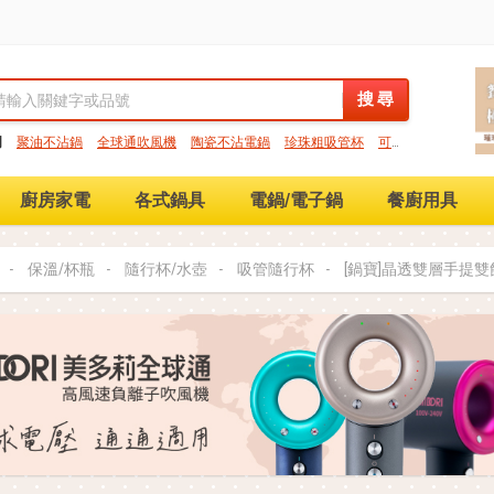
搜 尋
搜 尋
門
聚油不沾鍋
全球通吹風機
陶瓷不沾電鍋
珍珠粗吸管杯
可微
保鮮盒
大理石不沾鍋
分隔便當盒
金鑽不沾鍋
氣炸烤箱
廚房家電
各式鍋具
電鍋/電子鍋
餐廚用具
保溫/杯瓶
隨行杯/水壺
吸管隨行杯
[鍋寶]晶透雙層手提雙飲杯