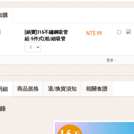
部落客的星級料理，就靠這台IH電子鍋
加購
全站單筆消費滿額現享88折⚡
[鍋寶]316不鏽鋼吸管
NT$ 99
組-5件式(粗/細吸管
+清潔刷+封膜刀片+束
口袋)
更多…
商品規格
退/換貨須知
相關食譜
明細
錄