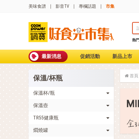
美味食譜
影音TV
專欄話題
市集
熱
熱門搜尋
波
聚油不沾鍋
最新消息
促銷活動
新品上市
全球通吹風機
陶瓷不沾電鍋
珍珠粗吸管杯
首頁
保溫/杯瓶
可微波保鮮盒
大理石不沾鍋
分隔便當盒
保溫杯/瓶
金鑽不沾鍋
保溫壺
氣炸烤箱
TR55健康瓶
燜燒罐