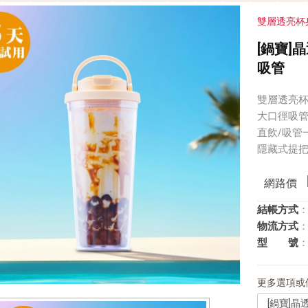
雙層透亮杯
[鍋寶]晶
吸管
雙層透亮
大口徑吸
直飲/吸管
隱藏式提把
網路價
結帳方式
：
物流方式
：
型 號
：
更多選項或