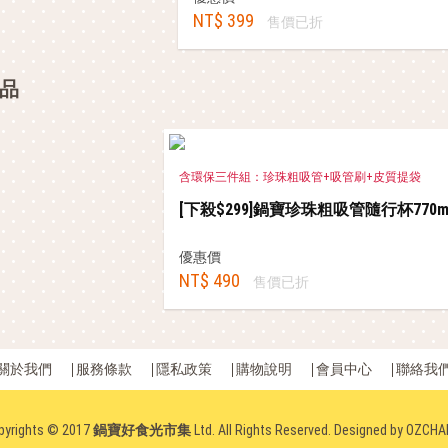
NT$ 399
售價已折
品
含環保三件組：珍珠粗吸管+吸管刷+皮質提袋
[下殺$299]鍋寶珍珠粗吸管隨行杯770
優惠價
NT$ 490
售價已折
關於我們
服務條款
隱私政策
購物說明
會員中心
聯絡我
pyrights © 2017
鍋寶好食光市集
Ltd. All Rights Reserved. Designed by
OZCHA