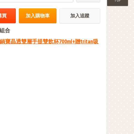
TOP
購買
加入購物車
加入追蹤
組合
]鍋寶晶透雙層手提雙飲杯700ml+贈tritan吸