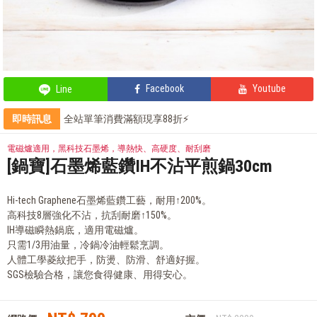
Facebook
Youtube
Line
即時訊息
全站單筆消費滿額現享88折⚡
輕鬆上手，部落客教你自製氣泡飲
鍋寶商品安心保證❤️
電磁爐適用，黑科技石墨烯，導熱快、高硬度、耐刮磨
部落客的氣炸私房菜，不藏私分享
[鍋寶]石墨烯藍鑽IH不沾平煎鍋30cm
Hi-tech Graphene石墨烯藍鑽工藝，耐用↑200%。
高科技8層強化不沾，抗刮耐磨↑150%。
IH導磁瞬熱鍋底，適用電磁爐。
只需1/3用油量，冷鍋冷油輕鬆烹調。
人體工學菱紋把手，防燙、防滑、舒適好握。
SGS檢驗合格，讓您食得健康、用得安心。