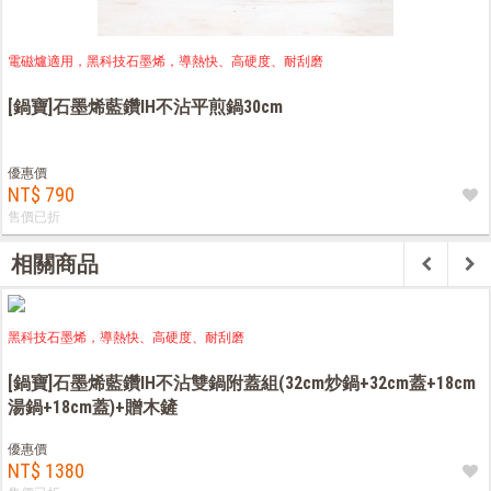
電磁爐適用，黑科技石墨烯，導熱快、高硬度、耐刮磨
[鍋寶]石墨烯藍鑽IH不沾平煎鍋30cm
優惠價
NT$ 790
售價已折
相關商品
黑科技石墨烯，導熱快、高硬度、耐刮磨
[鍋寶]石墨烯藍鑽IH不沾雙鍋附蓋組(32cm炒鍋+32cm蓋+18cm
湯鍋+18cm蓋)+贈木鏟
優惠價
NT$ 1380