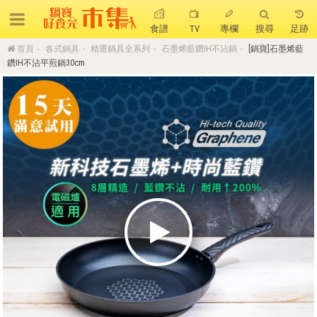
食譜
TV
專欄
搜尋
足跡
首頁
各式鍋具
精選鍋具全系列
石墨烯藍鑽IH不沾鍋
[鍋寶]石墨烯藍
搜 尋
鑽IH不沾平煎鍋30cm
熱門搜尋
聚油不沾鍋
全球通吹風機
陶瓷不沾電鍋
珍珠粗吸管杯
可微波保鮮盒
大理石不沾鍋
分隔便當盒
金鑽不沾鍋
氣炸烤箱