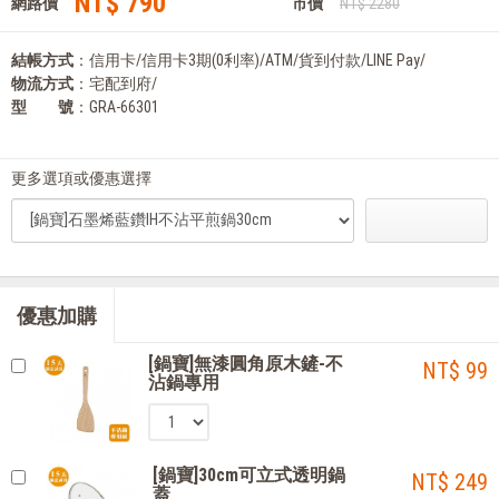
NT$ 790
網路價
市價
NT$ 2280
結帳方式
：信用卡/信用卡3期(0利率)/ATM/貨到付款/LINE Pay/
物流方式
：宅配到府/
型 號
：GRA-66301
更多選項或優惠選擇
優惠加購
[鍋寶]無漆圓角原木鏟-不
NT$ 99
沾鍋專用
[鍋寶]30cm可立式透明鍋
NT$ 249
蓋