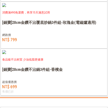
消費滿490免運費，再享15天滿意試用
[鍋寶]28cm金鑽不沾覆底炒鍋3件組-玫瑰金(電磁爐適用)
網路價
NT$ 799
食品級不沾材質 少油低脂更健康
[鍋寶]28cm金鑽不沾鍋3件組-香檳金
超值優惠價
NT$ 699
售價已折