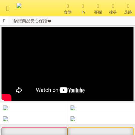
食譜
TV
專欄
搜尋
足跡
鍋寶商品安心保證❤️
搜 尋
全站單筆消費滿額現享88折⚡
會員獨享 滿千折百！
熱門搜尋
聚油不沾鍋
全球通吹風機
陶瓷不沾電鍋
珍珠粗吸管杯
可微波保鮮盒
大理石不沾鍋
分隔便當盒
金鑽不沾鍋
氣炸烤箱
熱銷推薦
精選食譜