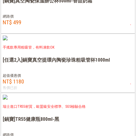
[鍋寶]真空陶瓷保溫辦公杯500ml-香甜奶霜
網路價
NT$ 499
手搖飲專用粗吸管，有料凍飲OK
[任選2入]鍋寶真空提環內陶瓷珍珠粗吸管杯1000ml
超值優惠價
NT$ 1180
售價已折
瑞士進口TR55材質，歐盟級安全標準、SGS檢驗合格
[鍋寶]TR55健康瓶800ml-黑
網路價