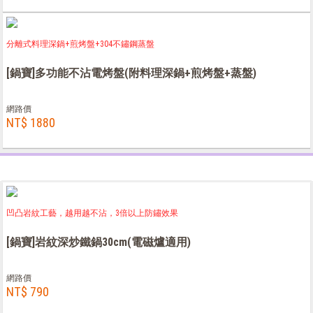
分離式料理深鍋+煎烤盤+304不鏽鋼蒸盤
[鍋寶]多功能不沾電烤盤(附料理深鍋+煎烤盤+蒸盤)
網路價
NT$ 1880
凹凸岩紋工藝，越用越不沾，3倍以上防鏽效果
[鍋寶]岩紋深炒鐵鍋30cm(電磁爐適用)
網路價
NT$ 790