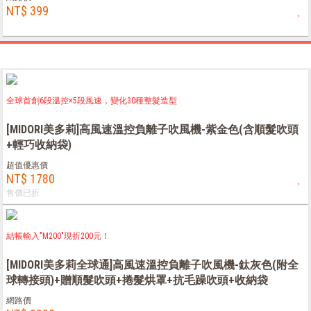
NT$ 399
全球首創6段溫控×5段風速，變化30種整髮造型
[MIDORI美多莉]高風速溫控負離子吹風機-紫金色(含順髮吹頭
+輕巧收納袋)
超值優惠價
NT$ 1780
售價已折
結帳輸入"M200"現折200元！
[MIDORI美多莉全球通]高風速溫控負離子吹風機-鈦灰色(附全
球轉接頭)+贈順髮吹頭+捲髮烘罩+抗毛躁吹頭+收納袋
網路價