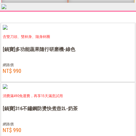
含雙刀頭、雙杯身、隨身杯圈
[鍋寶]多功能蔬果隨行研磨機-綠色
網路價
NT$ 990
消費滿490免運費，再享15天滿意試用
[鍋寶]316不鏽鋼防燙快煮壺2L-奶茶
網路價
NT$ 990