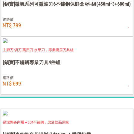
[鍋寶]微氧系列可微波316不鏽鋼保鮮盒4件組(450ml*3+680ml)
網路價
NT$ 799
主廚刀.切刀.萬用刀.水果刀，專業廚房刀具組
[鍋寶]不鏽鋼專業刀具4件組
網路價
NT$ 699
易潔陶瓷內層＋304不鏽鋼，忠於飲品原味