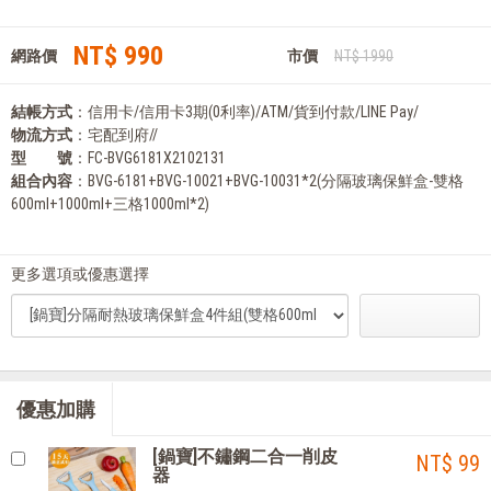
NT$ 990
網路價
市價
NT$ 1990
結帳方式
：信用卡/信用卡3期(0利率)/ATM/貨到付款/LINE Pay/
物流方式
：宅配到府//
型 號
：FC-BVG6181X2102131
組合內容
：BVG-6181+BVG-10021+BVG-10031*2(分隔玻璃保鮮盒-雙格
600ml+1000ml+三格1000ml*2)
更多選項或優惠選擇
優惠加購
[鍋寶]不鏽鋼二合一削皮
NT$ 99
器