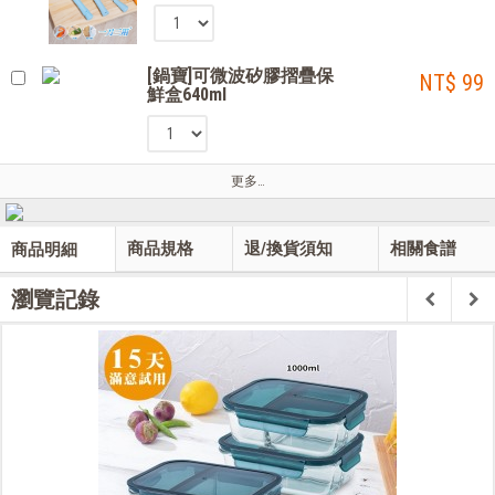
[鍋寶]可微波矽膠摺疊保
NT$ 99
鮮盒640ml
更多…
商品規格
退/換貨須知
相關食譜
商品明細
瀏覽記錄