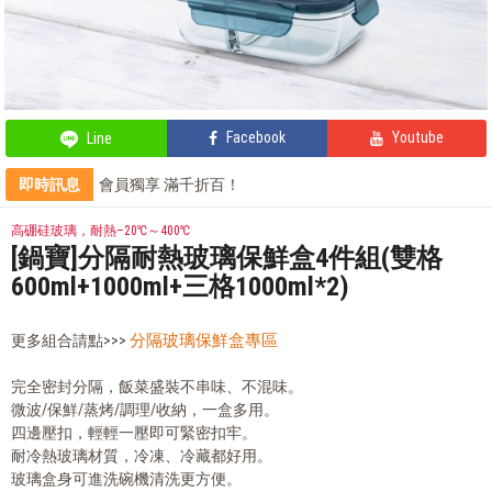
Facebook
Youtube
Line
即時訊息
會員獨享 滿千折百！
部落客的氣炸私房菜，不藏私分享
部落客的電鍋料理，蒸的很簡單
高硼硅玻璃，耐熱–20℃～400℃
部落客的星級料理，就靠這台IH電子鍋
[鍋寶]分隔耐熱玻璃保鮮盒4件組(雙格
600ml+1000ml+三格1000ml*2)
分隔玻璃保鮮盒專區
更多組合請點>>>
完全密封分隔，飯菜盛裝不串味、不混味。
微波/保鮮/蒸烤/調理/收納，一盒多用。
四邊壓扣，輕輕一壓即可緊密扣牢。
耐冷熱玻璃材質，冷凍、冷藏都好用。
玻璃盒身可進洗碗機清洗更方便。