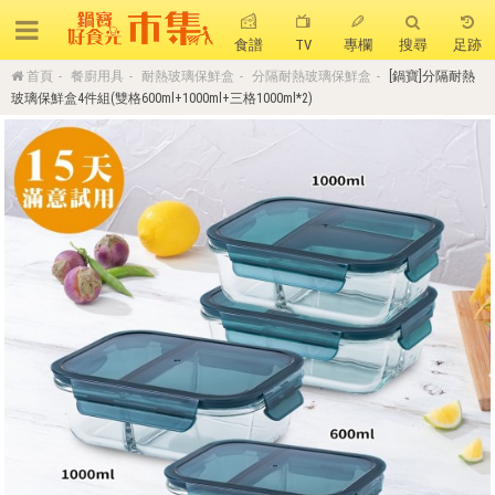
食譜
TV
專欄
搜尋
足跡
首頁
餐廚用具
耐熱玻璃保鮮盒
分隔耐熱玻璃保鮮盒
[鍋寶]分隔耐熱
搜 尋
玻璃保鮮盒4件組(雙格600ml+1000ml+三格1000ml*2)
熱門搜尋
聚油不沾鍋
全球通吹風機
陶瓷不沾電鍋
珍珠粗吸管杯
可微波保鮮盒
大理石不沾鍋
分隔便當盒
金鑽不沾鍋
氣炸烤箱