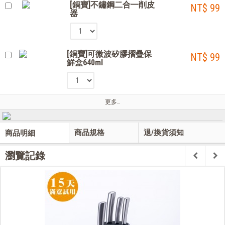
[鍋寶]不鏽鋼二合一削皮
NT$ 99
器
[鍋寶]可微波矽膠摺疊保
NT$ 99
鮮盒640ml
更多…
商品規格
退/換貨須知
商品明細
瀏覽記錄