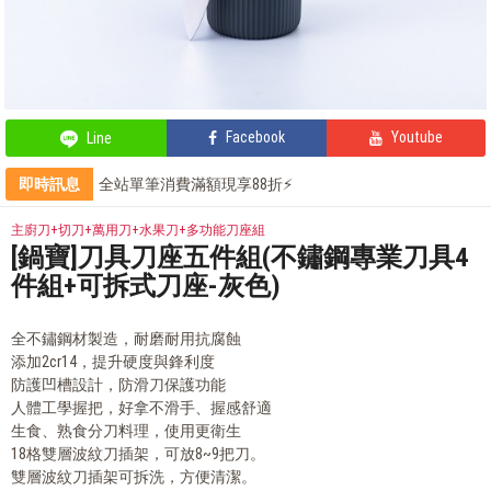
Facebook
Youtube
Line
即時訊息
全站單筆消費滿額現享88折⚡
輕鬆上手，部落客教你自製氣泡飲
部落客的星級料理，就靠這台IH電子鍋
主廚刀+切刀+萬用刀+水果刀+多功能刀座組
鍋寶商品安心保證❤️
[鍋寶]刀具刀座五件組(不鏽鋼專業刀具4
件組+可拆式刀座-灰色)
全不鏽鋼材製造，耐磨耐用抗腐蝕
添加2cr14，提升硬度與鋒利度
防護凹槽設計，防滑刀保護功能
人體工學握把，好拿不滑手、握感舒適
生食、熟食分刀料理，使用更衛生
18格雙層波紋刀插架，可放8~9把刀。
雙層波紋刀插架可拆洗，方便清潔。