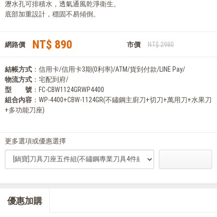
瀝水孔可排積水，透氣通風乾淨衛生。
底部加重設計，穩固不易傾倒。
NT$ 890
網路價
市價
NT$ 2980
結帳方式
：信用卡/信用卡3期(0利率)/ATM/貨到付款/LINE Pay/
物流方式
：宅配到府/
型 號
：FC-CBW1124GRWP4400
組合內容
：WP-4400+CBW-1124GR(不鏽鋼主廚刀+切刀+萬用刀+水果刀
+多功能刀座)
更多選項或優惠選擇
優惠加購