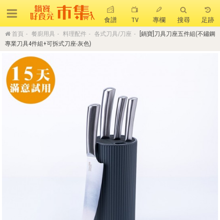
食譜
TV
專欄
搜尋
足跡
首頁
餐廚用具
料理配件
各式刀具/刀座
[鍋寶]刀具刀座五件組(不鏽鋼
搜 尋
專業刀具4件組+可拆式刀座-灰色)
熱門搜尋
聚油不沾鍋
全球通吹風機
陶瓷不沾電鍋
珍珠粗吸管杯
可微波保鮮盒
大理石不沾鍋
分隔便當盒
金鑽不沾鍋
氣炸烤箱