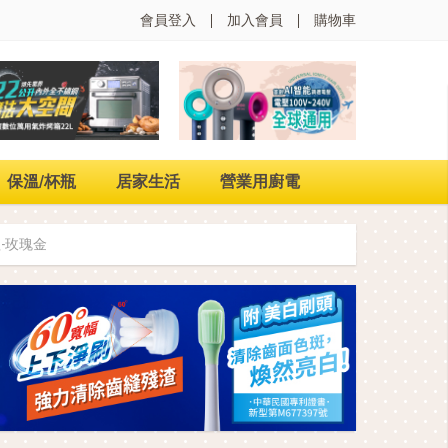
會員登入
加入會員
購物車
保溫/杯瓶
居家生活
營業用廚電
組-玫瑰金