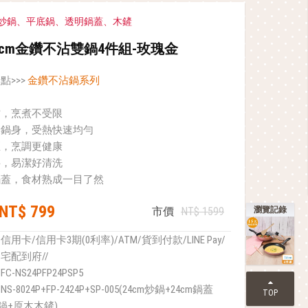
炒鍋、平底鍋、透明鍋蓋、木鏟
24cm金鑽不沾雙鍋4件組-玫瑰金
點>>>
金鑽不沾鍋系列
沾，烹煮不受限
金鍋身，受熱快速均勻
煙，烹調更健康
料，易潔好清洗
鍋蓋，食材熟成一目了然
NT$ 799
市價
NT$ 1599
瀏覽記錄
信用卡/信用卡3期(0利率)/ATM/貨到付款/LINE Pay/
宅配到府//
FC-NS24PFP24PSP5
NS-8024P+FP-2424P+SP-005(24cm炒鍋+24cm鍋蓋
TOP
底鍋+原木木鏟)