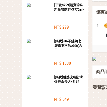
[下殺$299]鍋寶珍珠
粗吸管隨行杯770ml-
優惠
綠+贈皮質提袋
NT$ 299
[鍋寶]316不鏽鋼七
層蜂巢不沾炒鍋(含
蓋)-36cm
NT$ 1380
商品
[鍋寶]耐熱玻璃防滑
保鮮盒長方4件組
(300ml+510ml*2+820ml)
瀏覽記
NT$ 549