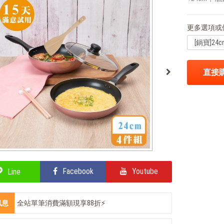
更多選項或
直接
Facebook
Youtube
Line
訊息
全站單筆消費滿額現享88折⚡
輕鬆上手，部落客教你自製氣泡飲