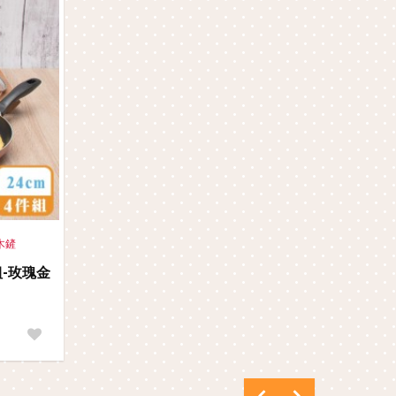
木鏟
組-玫瑰金