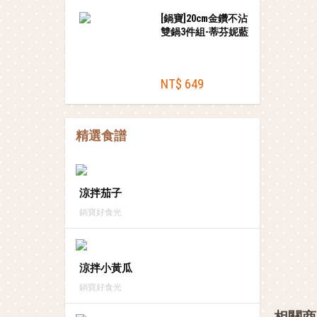
[鍋寶]20cm金鑽不沾
雙鍋3件組-蒂芬妮藍
NT$ 649
精選食譜
涼拌茄子
鍋寶好食光
涼拌小黃瓜
鍋寶好食光