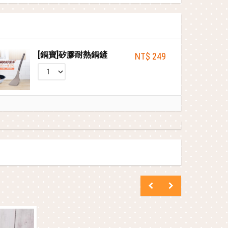
[鍋寶]矽膠耐熱鍋鏟
NT$ 249