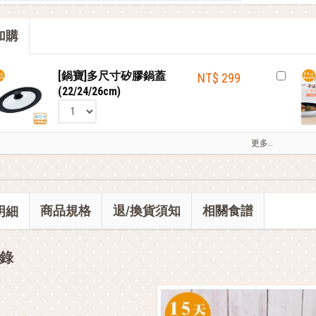
部落客的星級料理，就靠這台IH電子鍋
加購
鍋寶商品安心保證❤️
[鍋寶]多尺寸矽膠鍋蓋
NT$ 299
(22/24/26cm)
更多…
商品規格
退/換貨須知
相關食譜
明細
錄