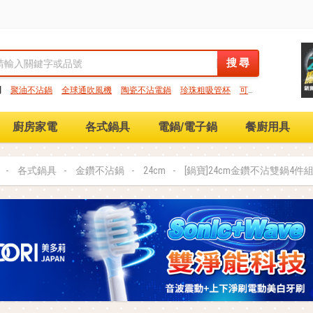
搜 尋
搜 尋
門
聚油不沾鍋
全球通吹風機
陶瓷不沾電鍋
珍珠粗吸管杯
可微
保鮮盒
大理石不沾鍋
分隔便當盒
金鑽不沾鍋
氣炸烤箱
廚房家電
各式鍋具
電鍋/電子鍋
餐廚用具
各式鍋具
金鑽不沾鍋
24cm
[鍋寶]24cm金鑽不沾雙鍋4件