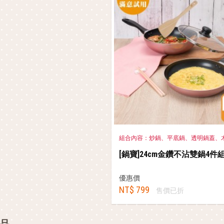
組合內容：炒鍋、平底鍋、透明鍋蓋、
[鍋寶]24cm金鑽不沾雙鍋4件
優惠價
NT$ 799
售價已折