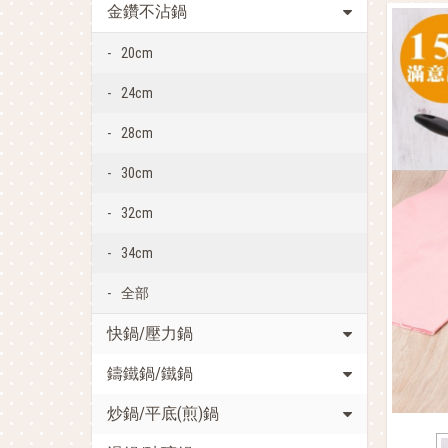
金鑽不沾鍋
20cm
24cm
28cm
30cm
32cm
34cm
全部
快鍋/壓力鍋
鑄鐵鍋/鐵鍋
炒鍋/平底(煎)鍋