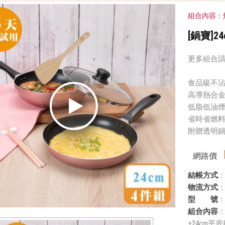
組合內容：
[鍋寶]
更多組合請
食品級不
高導熱合
低脂低油
省時省燃
附贈透明
網路價
結帳方式
：
物流方式
：
型 號
：
組合內容
：
+24cm平