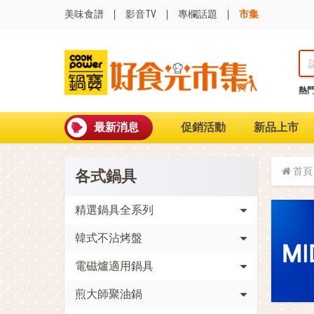
美味食譜
影音TV
專欄話題
市集
熱
熱門搜尋
波
聚油不沾鍋
最新消息
促銷活動
新品上市
全球通吹風機
陶瓷不沾電鍋
珍珠粗吸管杯
首頁
各式鍋具
可微波保鮮盒
大理石不沾鍋
分隔便當盒
精選鍋具全系列
金鑽不沾鍋
韓式不沾烤盤
氣炸烤箱
電磁爐適用鍋具
煎大師聚油鍋