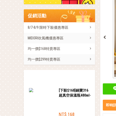
促銷活動
8/7-8/9 限時下殺優惠專區
MIDORI吹風機優惠專區
均一價$168特賣專區
均一價$299特賣專區
熱銷商品
[下殺$168]鍋寶316
超真空保溫瓶480ml-
金色
即時
NT$ 168