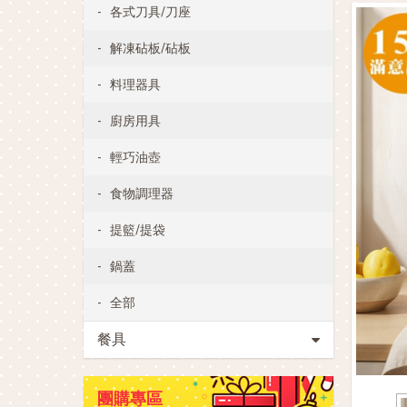
各式刀具/刀座
解凍砧板/砧板
料理器具
廚房用具
輕巧油壺
食物調理器
提籃/提袋
鍋蓋
全部
餐具
團購專區