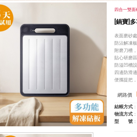
四合一雙面
[鍋寶]
表面磨砂
防沾解凍
附磨刀槽
貼心研磨區
防溢凹槽
四邊防滑
便攜提把
網路價
結帳方式
：
物流方式
：
型 號
：