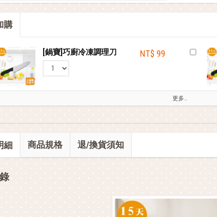
會員獨享 滿千折百！
加購
部落客的電鍋料理，蒸的很簡單
[鍋寶]巧廚冷凍調理刀
NT$ 99
更多…
商品規格
退/換貨須知
明細
錄