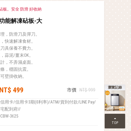
砧板。安全 防滑 好收納
多功能解凍砧板-大
處理，防滑刀及彈刀。
板，快速解凍食材。
，刀具保養不費力。
，蒜泥/薑末OK。
設計，不弄濕桌面。
邊條，穩固抗震。
，可壁掛收納。
瀏覽記錄
NT$ 499
市價
NT$ 999
信用卡/信用卡3期(0利率)/ATM/貨到付款/LINE Pay/
宅配到府//
CBW-3625
TOP