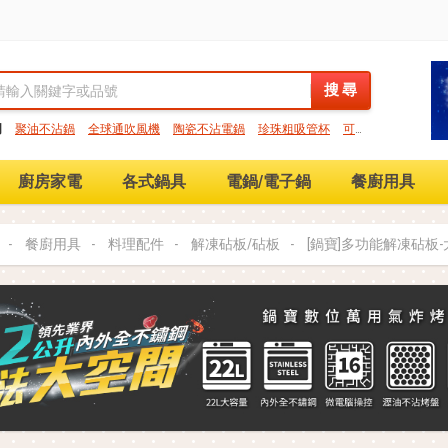
搜 尋
搜 尋
門
聚油不沾鍋
全球通吹風機
陶瓷不沾電鍋
珍珠粗吸管杯
可微
保鮮盒
大理石不沾鍋
分隔便當盒
金鑽不沾鍋
氣炸烤箱
廚房家電
各式鍋具
電鍋/電子鍋
餐廚用具
餐廚用具
料理配件
解凍砧板/砧板
[鍋寶]多功能解凍砧板-