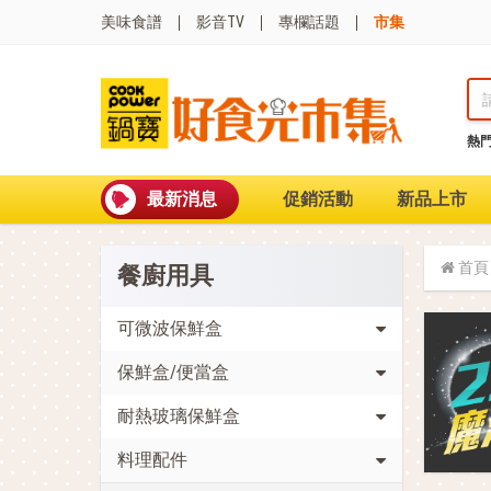
美味食譜
影音TV
專欄話題
市集
熱
熱門搜尋
波
聚油不沾鍋
最新消息
促銷活動
新品上市
全球通吹風機
陶瓷不沾電鍋
珍珠粗吸管杯
首頁
餐廚用具
可微波保鮮盒
大理石不沾鍋
分隔便當盒
可微波保鮮盒
金鑽不沾鍋
保鮮盒/便當盒
氣炸烤箱
耐熱玻璃保鮮盒
料理配件