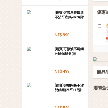
優惠
[鍋寶]熔岩厚釜鑄造
不沾平底鍋28cm(附
蓋)
NT$ 990
[鍋寶]可微波不鏽鋼
分隔保鮮盒(三
格/1200ml)
NT$ 499
商品
[鍋寶]御璽陶瓷不沾
瀏覽記
雙鍋組(26平+18湯
+18蓋)+贈木鏟
NT$ 949