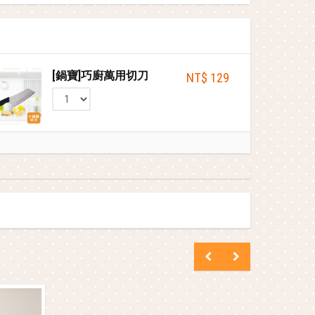
[鍋寶]巧廚萬用切刀
NT$ 129