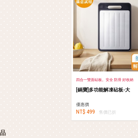
四合一雙面砧板。安全 防滑 好收納
[鍋寶]多功能解凍砧板-大
優惠價
NT$ 499
售價已折
品