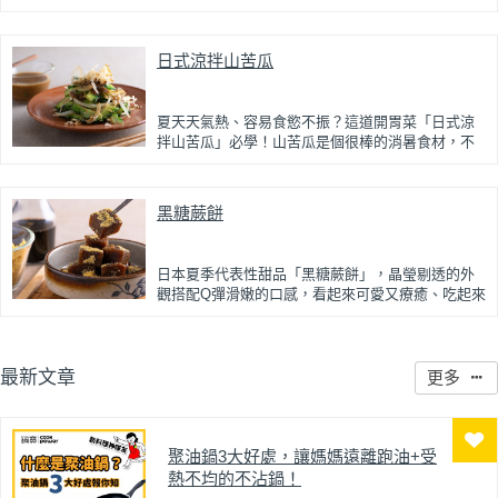
典家常菜。
能保留鮮甜的蛤蜊高湯。將高湯過濾後加入蛋液一
起蒸煮，每一口蒸蛋都吸附了滿滿海鮮精華，讓原
本普通的蒸蛋更加濃郁鮮甜。
日式涼拌山苦瓜
蒸蛋口感柔嫩細緻、入口即化，搭配飽滿彈牙的蛤
蜊，鮮、甜、嫩三種口感一次滿足。最後撒上蔥花
提香，簡單調味就能襯托食材原味，是一道全家人
夏天天氣熱、容易食慾不振？這道開胃菜「日式涼
都會愛的家常料理。
拌山苦瓜」必學！山苦瓜是個很棒的消暑食材，不
僅清爽開胃，也富含膳食纖維、維生素C及多種植化
素，營養價值非常高。
黑糖蕨餅
山苦瓜薄切後汆燙，最後冰鎮，搭配洋蔥、白芝麻
與柴魚片，再淋上酸甜鹹香的日式胡麻醬，更能中
和苦瓜的苦韻；入口爽脆多汁，帶有淡淡苦味卻不
刺激，反而越吃越回甘！是一道低負擔、營養滿分
日本夏季代表性甜品「黑糖蕨餅」，晶瑩剔透的外
又充滿日式風味的夏日開胃菜。
觀搭配Q彈滑嫩的口感，看起來可愛又療癒、吃起來
清爽又消暑。
只要蕨餅粉、黑糖與水三種主要材料，簡單三步驟
就能在家輕鬆完成！蕨餅入口冰涼柔軟，帶有彈牙
最新文章
更多
的Q勁，咀嚼時散發淡淡黑糖香氣，再裹上香濃黃豆
粉增加層次感，清爽低熱量，是大人小孩都會愛的
健康日系甜品。
聚油鍋3大好處，讓媽媽遠離跑油+受
熱不均的不沾鍋！