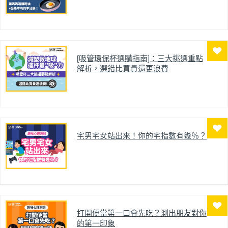
[吸管環保杯選購指南]：三大挑選重點
解析，選錯比買貴還更浪費
宅男宅女站出來！你的宅指數有幾％？
打開便當第一口會先吃？測出朋友對你
的第一印象