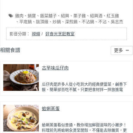
雞肉
鍋寶
飯菜舖子
紹興
栗子雞
紹興酒
紅玉雞
平底鍋
鈦頂級
炒鍋
深煎鍋
不沾鍋
不沾
吳志杰
視頻
好食光烹飪教室
相關食譜
更多
古早味瓜仔肉
瓜仔肉是許多人從小吃到大的經典便當菜，鹹香下
飯、簡單卻百吃不膩。只要把食材拌一拌放進電
鍋，就能一鍋到底輕鬆完成，不用顧火和翻炒，很
適合夏天在家做來吃，省時又不用流汗。
蛤蜊蒸蛋
蒸好的瓜仔肉鮮嫩多汁，絞肉吸飽脆瓜醬汁的甘甜
鹹香，入口柔軟細緻，還能吃到脆瓜爽脆的口感。
蒜香醬汁與脆瓜獨特的甘甜完美融合，每一口都充
滿濃濃古早味，帶便當、配稀飯、配白飯都好吃，
蛤蜊蒸蛋看似普通，教你增加鮮甜滋味的小撇步！
讓人忍不住多扒好幾口飯，是一道簡單又美味的經
料理前先將蛤蜊汆燙至開殼，不僅能去除雜質，更