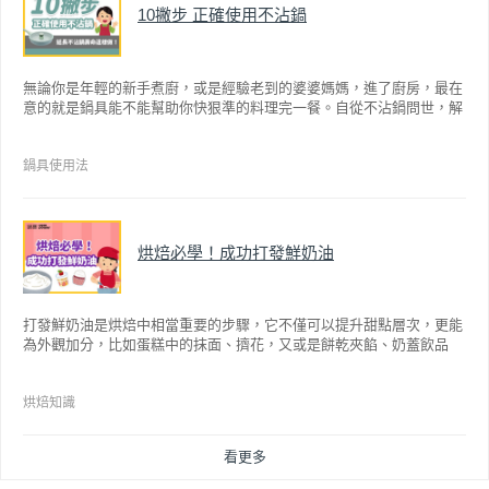
10撇步 正確使用不沾鍋
無論你是年輕的新手煮廚，或是經驗老到的婆婆媽媽，進了廚房，最在
意的就是鍋具能不能幫助你快狠準的料理完一餐。自從不沾鍋問世，解
決了雞蛋、魚肉等沾鍋的問題後，就深受普羅大眾的喜愛，而鍋寶為了
讓大家食得安心放心，更將不沾鍋具送交SGS檢驗，獲得國家認證。也
因此金鑽不沾系列的鍋具，更年年穩居銷售排行榜的前幾名。然而如何
鍋具使用法
用得正確、用得久，本文歸納出10點小撇步，立馬告訴您！
烘焙必學！成功打發鮮奶油
打發鮮奶油是烘焙中相當重要的步驟，它不僅可以提升甜點層次，更能
為外觀加分，比如蛋糕中的抹面、擠花，又或是餅乾夾餡、奶蓋飲品
等，而不同的打發程度有不同口感，以下就來介紹如何成功打發鮮奶
油。
烘焙知識
看更多