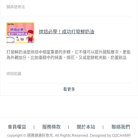
讓大家食得安心放心，更將不沾鍋具送交SGS檢驗，獲得國家認證。也
因此金鑽不沾系列的鍋具，更年年穩居銷售排行榜的前幾名。然而如何
鍋具使用法
用得正確、用得久，本文歸納出10點小撇步，立馬告訴您！
烘焙必學！成功打發鮮奶油
打發鮮奶油是烘焙中相當重要的步驟，它不僅可以提升甜點層次，更能
為外觀加分，比如蛋糕中的抹面、擠花，又或是餅乾夾餡、奶蓋飲品
等，而不同的打發程度有不同口感，以下就來介紹如何成功打發鮮奶
油。
烘焙知識
看更多
會員權益
服務條款
關於本站
聯絡我們
copyright © 鍋寶健康好食光. All Rights Reserved.
Designed by OZCHAMP
.