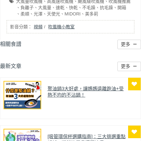
大風量吹風機
高風速吹風機
颶風級吹風機
吹風機推薦
負離子
大風量
速乾
快乾
不毛躁
抗毛躁
開箱
柔順
光澤
天使光
MIDORI
美多莉
視頻
吹風機小教室
相關食譜
更多
最新文章
更多
聚油鍋3大好處，讓媽媽遠離跑油+受
熱不均的不沾鍋！
[吸管環保杯選購指南]：三大挑選重點