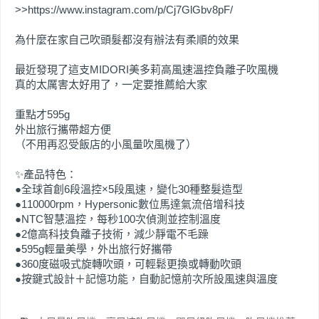
>>https://www.instagram.com/p/Cj7GlGbv8pF/
為什麼在家自己吹頭髮都沒有辦法有柔順的效果
最近發現了這支MIDORI美多莉高風速溫控負離子吹風機
真的太厲害太好用了，一定要推薦給大家
重點才595g
外出旅行攜帶超方便
（不用再忍受飯店的小風量吹風機了）
✨產品特色：
●全球首創6段溫控×5段風速，變化30種整髮造型
●110000rpm，Hypersonic數位馬達氣流倍增科技
●NTC智慧溫控，每秒100次偵測並控制溫度
●2億高科技負離子技術，減少靜電不毛躁
●595g輕量美學，外出旅行好攜帶
●360度磁吸式旋轉吹頭，可輕鬆更換或轉動吹頭
●按鍵式設計＋記憶功能，自動記憶前次所設風速與溫度