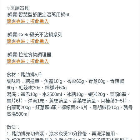
✨烹調器具
[鍋寶]智慧型舒肥定溫萬用鍋6L
優惠專區：按此進入
[鍋寶]Crete極美不沾鍋系列
優惠專區：按此進入
[鍋寶]拉拉食物調理器
優惠專區：按此進入
食材：豬肋排5斤
調味料：糖適量、魚露10 g、香菜60g、青蔥60g、青辣椒
60g、紅辣椒30g、檸檬汁60g
湯底：鹽巴10g、水2500ml、冰糖10g、蝦米20g、蒜頭8顆、
薑片6片、洋蔥1顆、蔥梗適量、香菜梗適量、月桂葉3~5片、
白蘿蔔200g、紅蔥頭6顆、檸檬葉3~5片、黑胡椒粒10g、豬骨
高湯500ml
做法：
1. 豬肋排先切條狀，滾水汆燙10分鐘後，再洗淨備用。