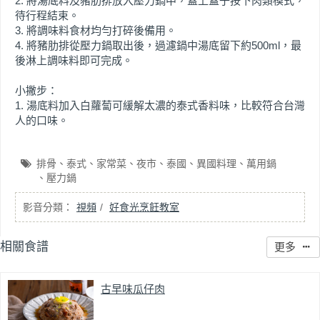
2. 將湯底料及豬肋排放入壓力鍋中，蓋上蓋子按下肉類模式，
待行程結束。
3. 將調味料食材均勻打碎後備用。
4. 將豬肋排從壓力鍋取出後，過濾鍋中湯底留下約500ml，最
後淋上調味料即可完成。
小撇步：
1. 湯底料加入白蘿蔔可緩解太濃的泰式香料味，比較符合台灣
人的口味。
排骨
泰式
家常菜
夜市
泰國
異國料理
萬用鍋
壓力鍋
視頻
好食光烹飪教室
相關食譜
更多
古早味瓜仔肉