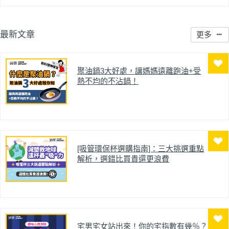
微波爐加熱就能輕鬆煮至軟嫩，掌握技巧也能讓茄
子維持鮮豔紫色不反黑。
茄子口感細緻、入口即化，再淋上蒜末、辣椒調製
最新文章
更多
的微辣鹹香醬汁，搭配烏醋的微酸與香油的香氣，
冰鎮後食用更清爽開胃，是炎熱天氣裡的消暑好滋
味。
聚油鍋3大好處，讓媽媽遠離跑油+受
熱不均的不沾鍋！
[吸管環保杯選購指南]：三大挑選重點
解析，選錯比買貴還更浪費
宅男宅女站出來！你的宅指數有幾％？