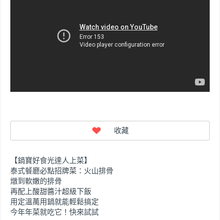
【鍋寶好食光達人上菜】
泰式餐廳必點招牌菜：火山排骨
燉到軟嫩的排骨
再配上酸甜醬汁超級下飯
用定溫萬用鍋就能輕鬆搞定
今年年菜就吃它！快來試試