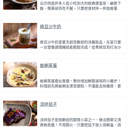
瓜仔肉是許多人從小吃到大的經典便當菜，鹹香下
飯、簡單卻百吃不膩。只要把食材拌一拌放進電
鍋，就能一鍋到底輕鬆完成，不用顧火和翻炒，很
適合夏天在家做來吃，省時又不用流汗。
綠豆沙牛奶
蒸好的瓜仔肉鮮嫩多汁，絞肉吸飽脆瓜醬汁的甘甜
鹹香，入口柔軟細緻，還能吃到脆瓜爽脆的口感。
蒜香醬汁與脆瓜獨特的甘甜完美融合，每一口都充
滿濃濃古早味，帶便當、配稀飯、配白飯都好吃，
綠豆沙牛奶是夏天超受歡迎的消暑飲品，在家只要
讓人忍不住多扒好幾口飯，是一道簡單又美味的經
一台營養調理機就能輕鬆完成！從煮綠豆到打冰沙
典家常菜。
一機搞定，不用另外準備鍋子或果汁機，省時又方
便~
蛤蜊蒸蛋
先把綠豆煮到綿密鬆軟，再攪打成綠豆沙，最後跟
牛奶混合均勻就完成~口感細緻滑順，入口帶有綠豆
天然清香，搭配濃郁奶香，冰冰喝清涼又消暑，炎
炎夏日一定要喝一杯！
蛤蜊蒸蛋看似普通，教你增加鮮甜滋味的小撇步！
料理前先將蛤蜊汆燙至開殼，不僅能去除雜質，更
能保留鮮甜的蛤蜊高湯。將高湯過濾後加入蛋液一
起蒸煮，每一口蒸蛋都吸附了滿滿海鮮精華，讓原
本普通的蒸蛋更加濃郁鮮甜。
涼拌茄子
蒸蛋口感柔嫩細緻、入口即化，搭配飽滿彈牙的蛤
蜊，鮮、甜、嫩三種口感一次滿足。最後撒上蔥花
提香，簡單調味就能襯托食材原味，是一道全家人
涼拌茄子是很歡迎的開胃小菜之一，做法簡單又清
都會愛的家常料理。
爽無負擔！不用開火，只要把茄子放入保鮮盒，用