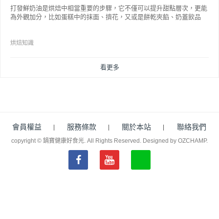
打發鮮奶油是烘焙中相當重要的步驟，它不僅可以提升甜點層次，更能
為外觀加分，比如蛋糕中的抹面、擠花，又或是餅乾夾餡、奶蓋飲品
等，而不同的打發程度有不同口感，以下就來介紹如何成功打發鮮奶
油。
烘焙知識
看更多
會員權益
服務條款
關於本站
聯絡我們
copyright © 鍋寶健康好食光. All Rights Reserved.
Designed by OZCHAMP
.