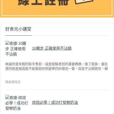
好食光小講堂
10撇步 正確使用不沾鍋
無論你是年輕的新手煮廚，或是經驗老到的婆婆媽媽，進了廚房，最在
意的就是鍋具能不能幫助你快狠準的料理完一餐。自從不沾鍋問世，解
決了雞蛋、魚肉等沾鍋的問題後，就深受普羅大眾的喜愛，而鍋寶為了
讓大家食得安心放心，更將不沾鍋具送交SGS檢驗，獲得國家認證。也
因此金鑽不沾系列的鍋具，更年年穩居銷售排行榜的前幾名。然而如何
鍋具使用法
用得正確、用得久，本文歸納出10點小撇步，立馬告訴您！
烘焙必學！成功打發鮮奶油