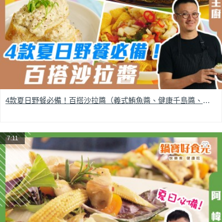
4款夏日野餐必備！百搭沙拉醬（義式鮪魚醬、健康千島醬、酪梨莎莎醬、洋蔥蒜頭醬）
7:11