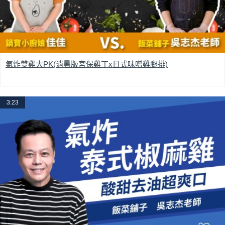
氣炸雙雞大PK(消暑版宮保雞丁x日式味噌雞腿排)
3:23