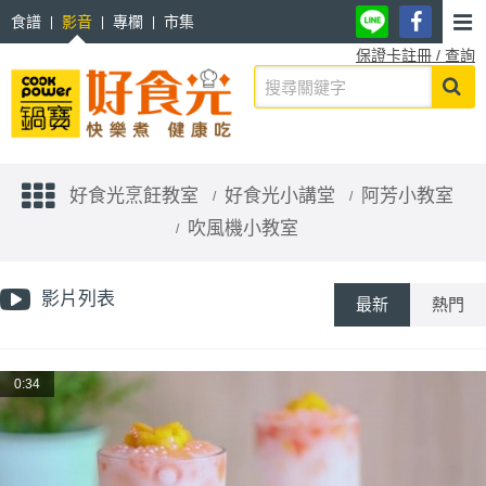
食譜
影音
專欄
市集
保證卡註冊 / 查詢
好食光烹飪教室
好食光小講堂
阿芳小教室
吹風機小教室
影片列表
最新
熱門
0:34