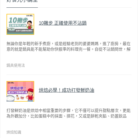
10撇步 正確使用不沾鍋
無論你是年輕的新手煮廚，或是經驗老到的婆婆媽媽，進了廚房，最在
意的就是鍋具能不能幫助你快狠準的料理完一餐。自從不沾鍋問世，解
決了雞蛋、魚肉等沾鍋的問題後，就深受普羅大眾的喜愛，而鍋寶為了
讓大家食得安心放心，更將不沾鍋具送交SGS檢驗，獲得國家認證。也
因此金鑽不沾系列的鍋具，更年年穩居銷售排行榜的前幾名。然而如何
鍋具使用法
用得正確、用得久，本文歸納出10點小撇步，立馬告訴您！
烘焙必學！成功打發鮮奶油
打發鮮奶油是烘焙中相當重要的步驟，它不僅可以提升甜點層次，更能
為外觀加分，比如蛋糕中的抹面、擠花，又或是餅乾夾餡、奶蓋飲品
等，而不同的打發程度有不同口感，以下就來介紹如何成功打發鮮奶
油。
烘焙知識