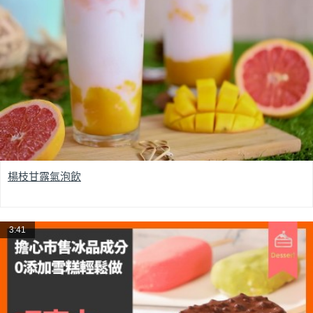
楊枝甘露氣泡飲
3:41