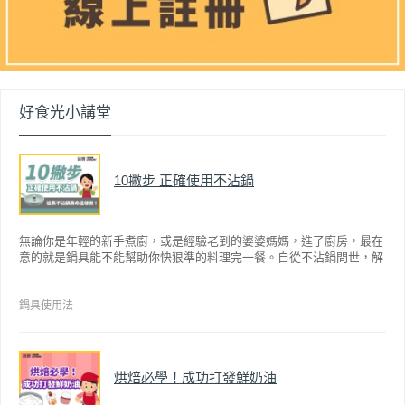
好食光小講堂
10撇步 正確使用不沾鍋
無論你是年輕的新手煮廚，或是經驗老到的婆婆媽媽，進了廚房，最在
意的就是鍋具能不能幫助你快狠準的料理完一餐。自從不沾鍋問世，解
決了雞蛋、魚肉等沾鍋的問題後，就深受普羅大眾的喜愛，而鍋寶為了
讓大家食得安心放心，更將不沾鍋具送交SGS檢驗，獲得國家認證。也
因此金鑽不沾系列的鍋具，更年年穩居銷售排行榜的前幾名。然而如何
鍋具使用法
用得正確、用得久，本文歸納出10點小撇步，立馬告訴您！
烘焙必學！成功打發鮮奶油