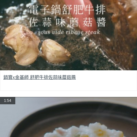
鍋寶x金基師 舒肥牛排佐蒜味蘑菇醬
1:54