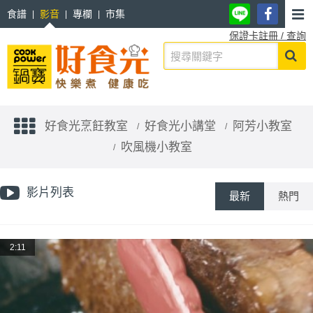
食譜
影音
專欄
市集
保證卡註冊 / 查詢
好食光烹飪教室
好食光小講堂
阿芳小教室
吹風機小教室
影片列表
最新
熱門
2:11