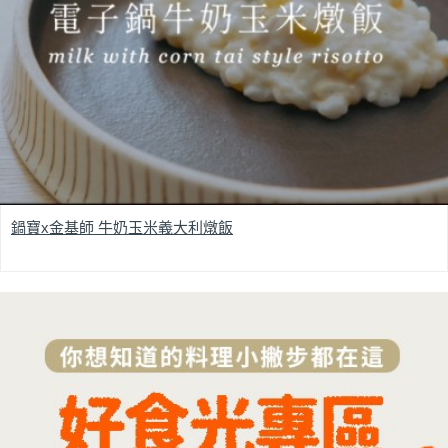
鍋寶x金基師 牛奶玉米義大利燉飯