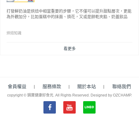
打發鮮奶油是烘焙中相當重要的步驟，它不僅可以提升甜點層次，更能
為外觀加分，比如蛋糕中的抹面、擠花，又或是餅乾夾餡、奶蓋飲品
等，而不同的打發程度有不同口感，以下就來介紹如何成功打發鮮奶
油。
烘焙知識
看更多
會員權益
服務條款
關於本站
聯絡我們
copyright © 鍋寶健康好食光. All Rights Reserved.
Designed by OZCHAMP
.